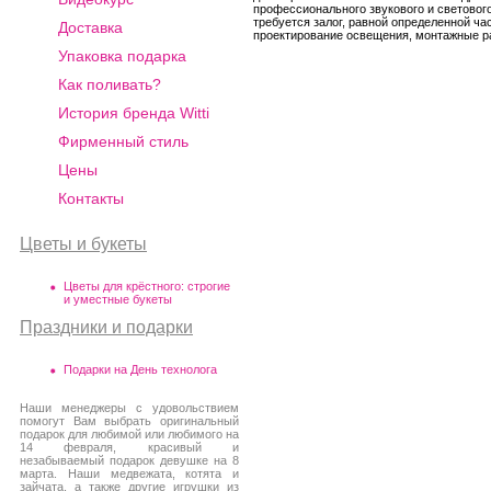
профессионального звукового и световог
требуется залог, равной определенной ча
Доставка
проектирование освещения, монтажные ра
Упаковка подарка
Как поливать?
История бренда Witti
Фирменный стиль
Цены
Контакты
Цветы и букеты
Цветы для крёстного: строгие
и уместные букеты
Праздники и подарки
Подарки на День технолога
Наши менеджеры с удовольствием
помогут Вам выбрать оригинальный
подарок для любимой или любимого на
14 февраля, красивый и
незабываемый подарок девушке на 8
марта. Наши медвежата, котята и
зайчата, а также другие игрушки из