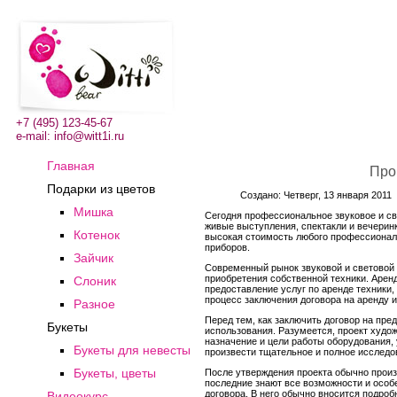
+7 (495) 123-45-67
e-mail:
info@witt1i.ru
Главная
Про
Подарки из цветов
Создано: Четверг, 13 января 2011
Мишка
Сегодня профессиональное звуковое и с
живые выступления, спектакли и вечеринк
Котенок
высокая стоимость любого профессиональ
приборов.
Зайчик
Современный рынок звуковой и световой 
приобретения собственной техники. Арен
Слоник
предоставление услуг по аренде техники
процесс заключения договора на аренду и
Разное
Перед тем, как заключить договор на пре
Букеты
использования. Разумеется, проект худож
назначение и цели работы оборудования, 
Букеты для невесты
произвести тщательное и полное исследов
Букеты, цветы
После утверждения проекта обычно произ
последние знают все возможности и особе
договора. В него обычно вносится подроб
Видеокурс