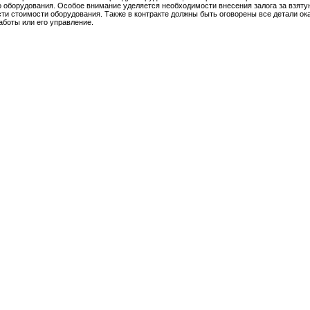
о оборудования. Особое внимание уделяется необходимости внесения залога за взяту
сти стоимости оборудования. Также в контракте должны быть оговорены все детали ока
боты или его управление.