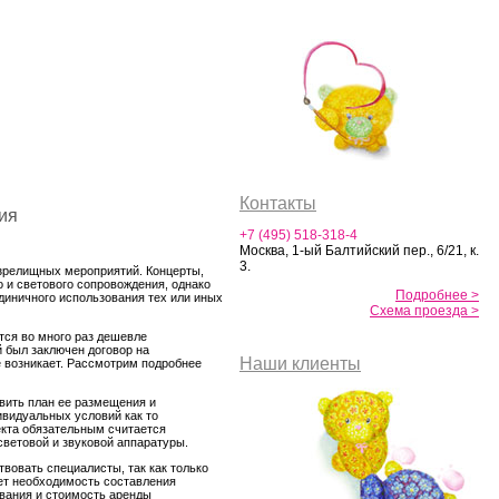
Контакты
ния
+7 (495) 518-318-4
Москва, 1-ый Балтийский пер., 6/21, к.
3.
зрелищных мероприятий. Концерты,
о и светового сопровождения, однако
Подробнее >
диничного использования тех или иных
Схема проезда >
ется во много раз дешевле
 был заключен договор на
Наши клиенты
е возникает. Рассмотрим подробнее
авить план ее размещения и
ивидуальных условий как то
екта обязательным считается
световой и звуковой аппаратуры.
вовать специалисты, так как только
ает необходимость составления
ования и стоимость аренды