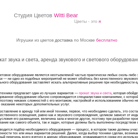
Студия Цветов
Witti Bear
Цветы - это
я
Игрушки из цветов
доставка
по Москве
бесплатно
кат звука и света, аренда звукового и светового оборудова
ветовое оборудование является неотъемлемой частью практически любых сколь-либо 
и — ни одно из подобных мероприятий не может обойтись без качественного звуковог
ного оборудования заставляет искать альтернативные решение при необходимости е
техники предлагает один из лучших вариантов —
прокат звука и света
, которая обойд
дованное оборудование обычно сопровождается специалистами компаниями, с которой
, поэтому никаких сложностей с его монтажом, настройкой и использованием обычно н
 оказание некоторых дополнительных услуг.
доставление в аренду той или иной техники, первое, что необходимо сделать, это сост
ественного освещения, равно как и звукового сопровождения, целиком зависит от инд
условия его размещения, величина зала и многое другое, поэтому при разработке про
ание как самого объекта, так и задач, которые должны быть выполнены посредством 
водится подбор необходимого оборудования — процесс, в котором также должны участ
нности тех или иных вариантов решений. Далее, когда выбор техники сделан, возник
ный перечень всего взятого в аренду оборудования, оговариваются сроки его использ