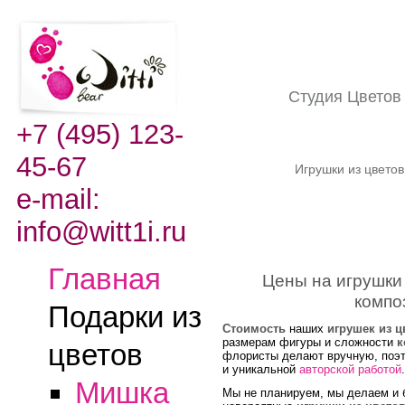
Студия Цвето
+7 (495) 123-
45-67
Игрушки из цвето
e-mail:
info@witt1i.ru
Главная
Цены на игрушки 
компо
Подарки из
Стоимость
наших
игрушек из ц
размерам фигуры и сложности
к
цветов
флористы делают вручную, поэ
и уникальной
авторской работой
.
Мишка
Мы не планируем, мы делаем и 