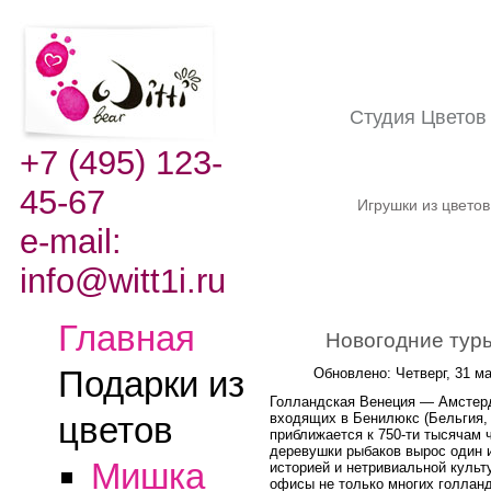
Студия Цвето
+7 (495) 123-
45-67
Игрушки из цвето
e-mail:
info@witt1i.ru
Главная
Новогодние тур
Подарки из
Обновлено: Четверг, 31 ма
Голландская Венеция — Амстерда
входящих в Бенилюкс (Бельгия,
цветов
приближается к 750-ти тысячам 
деревушки рыбаков вырос один и
Мишка
историей и нетривиальной куль
офисы не только многих голлан