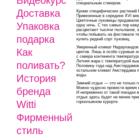
Видеокурс
специальным стикером.
Доставка
Кроме специфических растений
Привезенные в середине XVI век
Цветочные луковицы продавались
Упаковка
одну ночь. С тех самых пор каж
расцветают тысячи тюльпанов, а
чтобы побывать на фестивале т
подарка
купить редкий сорт луковиц.
Умеренный климат Нидерландов
Как
цветов. Лишь в особо суровые з
с севера континента температур
Летняя жара с температурой выш
поливать?
Половину года над Амстердамом
остальном климат Амстердама п
воды.
История
Зимний отдых — это не только 
Можно чудесно провести время в
бренда
И непременно от такой поездки 
отдых здесь будет не менее при
Witti
горнолыжном курорте.
Фирменный
стиль