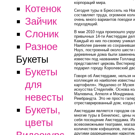
корпораций мира.
Котенок
Сегодня туры в Брюссель на Но
составляет труда, огромное кол
Зайчик
очень много вариантов поездки 
подходящий.
Слоник
В мае 2010 года произошло укру
привычных 14-ти Амстердам дел
Каждый из них по-своему уникал
Разное
Наиболее ранним из сохранивши
Huys, построенный около шести
деревянные дома были заменены
Букеты
известен под названием Голланд
представляет церковь Вестерке
подарил городу Королевский дв
Букеты
Говоря об Амстердаме, нельзя н
коллекция из наиболее известн
для
картофеля». Недалеко от Музея 
искусства Стеделийк. Основа ко
Малевича, Аппеля и Мондриана. 
невесты
Рембрандта. Это не просто галер
отреставрированный дом, когда
Букеты,
Амстердам является городом св
многие туры в Бенилюкс, цены н
цветы
себя посещение Амстердама. И
всевозможными театрами, магаз
количеством кофешопов, легаль
другими разрешенными наркотик