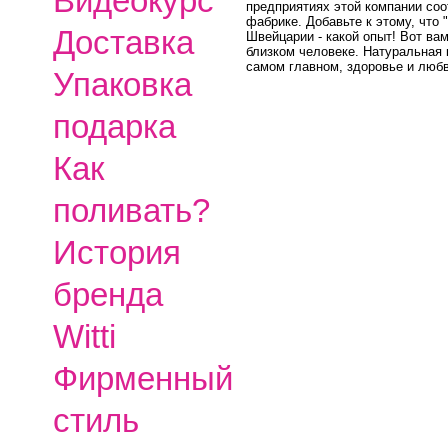
Видеокурс
предприятиях этой компании со
фабрике. Добавьте к этому, что 
Доставка
Швейцарии - какой опыт! Вот ва
близком человеке. Натуральная 
самом главном, здоровье и любв
Упаковка
подарка
Как
поливать?
История
бренда
Witti
Фирменный
стиль