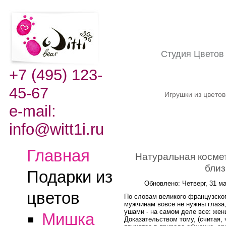
Студия Цвето
+7 (495) 123-
45-67
Игрушки из цвето
e-mail:
info@witt1i.ru
Главная
Натуральная косме
близ
Подарки из
Обновлено: Четверг, 31 ма
цветов
По словам великого французско
мужчинам вовсе не нужны глаза
ушами - на самом деле все: же
Мишка
Доказательством тому, (считая, 