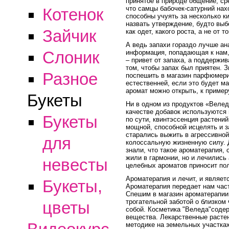
принятое в природе общение, с
что самцы бабочек-сатурний нах
Котенок
способны учуять за несколько 
назвать утверждение, будто выбо
Зайчик
как одет, какого роста, а не от 
А ведь запахи гораздо лучше а
Слоник
информация, попадающая к нам, 
– привет от запаха, а поддержив
том, чтобы запах был приятен. З
Разное
поспешить в магазин парфюмери
естественней, если это будет м
аромат можно открыть, к пример
Букеты
Ни в одном из продуктов «Велед
качестве добавок используются
Букеты
по сути, квинтэссенция растени
мощной, способной исцелять и з
старались выжить в агрессивной
для
колоссальную жизненную силу. Д
знали, что такое ароматерапия,
жили в гармонии, но и лечились
невесты
целебных ароматов приносит пол
Ароматерапия и лечит, и являет
Букеты,
Ароматерапия передает нам част
Спешим в магазин ароматерапии.
трогательной заботой о близком 
цветы
собой. Косметика "Веледа"соде
вещества. Лекарственные расте
методике на земельных участках