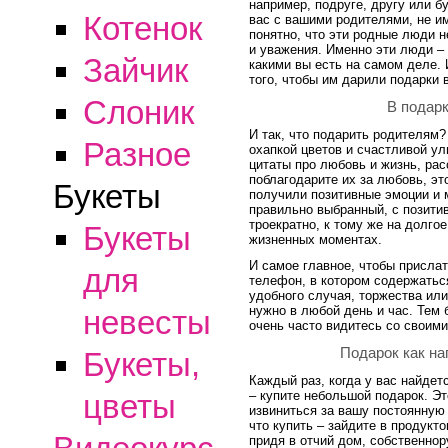
например, подруге, другу или 
Котенок
вас с вашими родителями, не и
понятно, что эти родные люди 
и уважения. Именно эти люди –
Зайчик
какими вы есть на самом деле. 
того, чтобы им дарили подарки 
Слоник
В подарк
И так, что подарить родителям?
Разное
охапкой цветов и счастливой ул
цитаты про любовь и жизнь, рас
поблагодарите их за любовь, эт
Букеты
получили позитивные эмоции и 
правильно выбранный, с позити
троекратно, к тому же на долго
Букеты
жизненных моментах.
И самое главное, чтобы присла
для
телефон, в котором содержатьс
удобного случая, торжества ил
нужно в любой день и час. Тем 
невесты
очень часто видитесь со своим
Подарок как на
Букеты,
Каждый раз, когда у вас найдет
– купите небольшой подарок. Э
цветы
извиниться за вашу постоянную 
что купить – зайдите в продукто
придя в отчий дом, собственнор