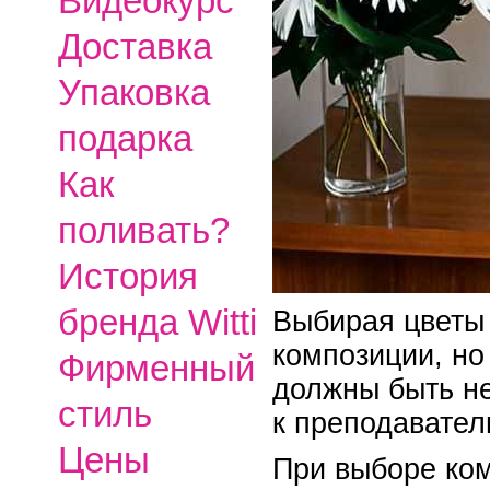
Видеокурс
Доставка
Упаковка
подарка
Как
поливать?
История
бренда Witti
Выбирая цветы 
композиции, но
Фирменный
должны быть не
стиль
к преподавател
Цены
При выборе ком