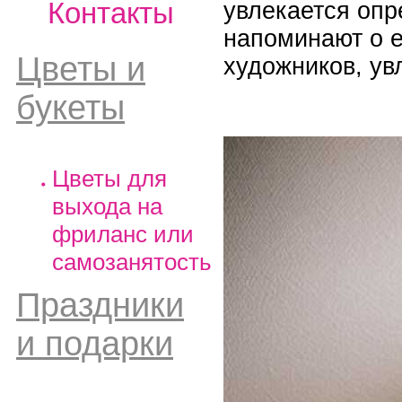
Контакты
увлекается опр
напоминают о е
Цветы и
художников, ув
букеты
Цветы для
выхода на
фриланс или
самозанятость
Праздники
и подарки