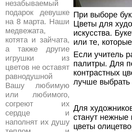
незабываемый
подарок девушке
При выборе бук
на 8 марта. Наши
Цветы для худо
медвежата,
искусства. Буке
котята и зайчата,
или те, которы
а также другие
Если учитель р
игрушки из
палитры. Для п
цветов не оставят
контрастных цв
равнодушной
лучше выбрать 
Вашу любимую
или любимого,
согреют их
Для художников
сердце и
станут нежные 
наполнят их душу
цветы олицетво
теплом и