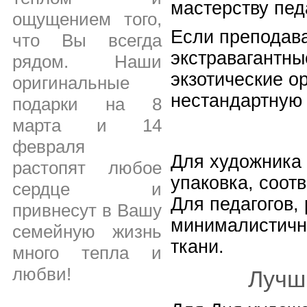
мастерству пед
ощущением того,
Если преподава
что Вы всегда
экстравагантны
рядом. Наши
экзотические о
оригинальные
нестандартную 
подарки на 8
марта и 14
февраля
Для художника 
растопят любое
упаковка, соот
сердце и
Для педагогов,
привнесут в Вашу
минималистичны
семейную жизнь
ткани.
много тепла и
любви!
Лучш