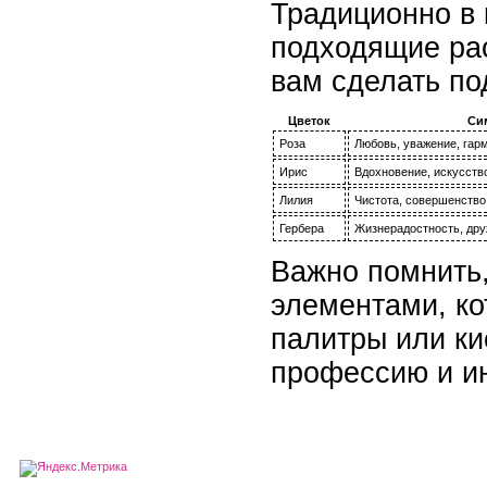
Традиционно в 
подходящие рас
вам сделать по
Цветок
Си
Роза
Любовь, уважение, гар
Ирис
Вдохновение, искусств
Лилия
Чистота, совершенство
Гербера
Жизнерадостность, дру
Важно помнить,
элементами, ко
палитры или ки
профессию и и