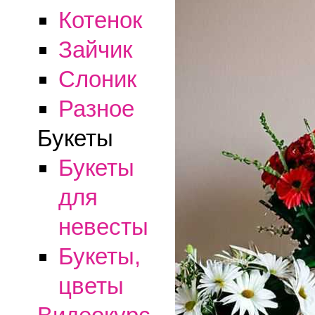
Котенок
Зайчик
Слоник
Разное
Букеты
Букеты
для
невесты
Букеты,
цветы