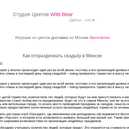
Студия Цветов
Witti Bear
Цветы - это
я
Игрушки из цветов
доставка
по Москве
бесплатно
Как отпраздновать свадьбу в Минске
11
орое у многих происходит один раз во всей жизни, поэтому и его организация должна
ять планы в последний день перед свадьбой – повод превратить торжество в массу не
орое у многих происходит один раз во всей жизни, поэтому и его организация должна
ять планы в последний день перед свадьбой – повод превратить торжество в массу не
с датой торжества, количеством тех людей, которые будут на нем присутствовать и 
ентом станет выбор места празднования, будет ли это в самом Минске, или же за ег
ь или жительница города, то искать место проведения праздника за городом, смысла не
мало предоставляют качественные услуги организации свадебных торжеств по оптим
ть ресторан-клуб «Орхидея», где именинники или молодожены обслуживаются беспла
Кафе «Уручье», в котором есть возможность выбрать большой или малый зал. Также п
ют широкими возможностями по организации свадебных праздников.
обходимо учитывать количество людей, которые придут. Это отразится на стоимости о