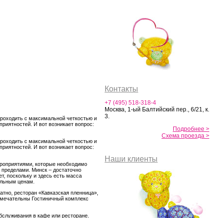
Контакты
+7 (495) 518-318-4
Москва, 1-ый Балтийский пер., 6/21, к.
3.
 проходить с максимальной четкостью и
приятностей. И вот возникает вопрос:
Подробнее >
Схема проезда >
 проходить с максимальной четкостью и
приятностей. И вот возникает вопрос:
Наши клиенты
мероприятиями, которые необходимо
о пределами. Минск – достаточно
т, поскольку и здесь есть масса
альным ценам.
тно, ресторан «Кавказская пленница»,
римечательны Гостиничный комплекс
бслуживания в кафе или ресторане.