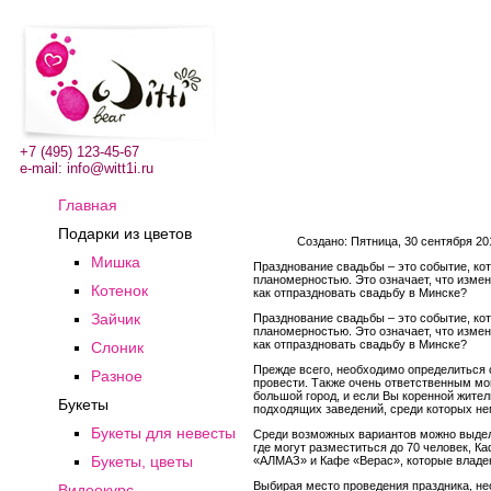
+7 (495) 123-45-67
e-mail:
info@witt1i.ru
Главная
Подарки из цветов
Создано: Пятница, 30 сентября 20
Мишка
Празднование свадьбы – это событие, кот
планомерностью. Это означает, что измен
Котенок
как отпраздновать свадьбу в Минске?
Зайчик
Празднование свадьбы – это событие, кот
планомерностью. Это означает, что измен
как отпраздновать свадьбу в Минске?
Слоник
Прежде всего, необходимо определиться 
Разное
провести. Также очень ответственным мом
большой город, и если Вы коренной жител
Букеты
подходящих заведений, среди которых не
Букеты для невесты
Среди возможных вариантов можно выдели
где могут разместиться до 70 человек, 
Букеты, цветы
«АЛМАЗ» и Кафе «Верас», которые владе
Выбирая место проведения праздника, не
Видеокурс