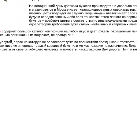
На сегодняшний день доставка букетов производится в довольно-та
магазин цветов в Москве имеет квалифицированных специалистов, 
именно цветы подойдут по случаю, ведь каждый цветок имеет свое
будучи осведомленными обо всех тонкостях этого легкого на первый
букетов – подберут цветы в соответствии с индивидуальными предп
удовлетворяя требования даже самых необычных и капризных клие
е
содержит большой каталог композиций на любой вкус и цвет, букеты, украшенные ле
весьма оригинальным подарком, не правда ли?
услугой, спрос на которую не ослабевает даже по прошествии праздников и торжеств. Г
ю миссию и передаст самый красивый букет или же композицию по назначению. Ведь т
цветы от своего любящего человека, и показать, насколько она Вам дорога. Ни что та