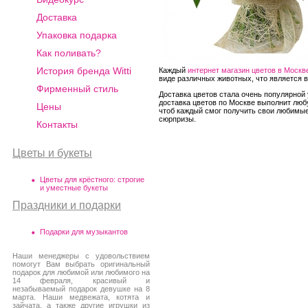
Доставка
Упаковка подарка
Как поливать?
История бренда Witti
Каждый
интернет магазин цветов в Москв
виде различных животных, что является 
Фирменный стиль
Доставка цветов стала очень популярной 
доставка цветов по Москве выполнит любу
Цены
чтоб каждый смог получить свои любимые 
сюрпризы.
Контакты
Цветы и букеты
Цветы для крёстного: строгие
и уместные букеты
Праздники и подарки
Подарки для музыкантов
Наши менеджеры с удовольствием
помогут Вам выбрать оригинальный
подарок для любимой или любимого на
14 февраля, красивый и
незабываемый подарок девушке на 8
марта. Наши медвежата, котята и
зайчата, а также другие игрушки из