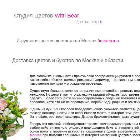
Студия Цветов
Witti Bear
Цветы - это
я
Игрушки из цветов
доставка
по Москве
бесплатно
Доставка цветов и букетов по Москве и области
Для любой женщины цветы практически всегда ассоциируются с пра
каком-либо событии: нежные ромашки, например, – о школьном выпу
изысканные орхидеи – о рождении первенца.
Существует большое количество различных способов проявить вним
женщина. Но дело в том, что далеко не каждый обладает достаточн
сделать. Более того, ритм жизни современных людей не позволяет 
способов, хотя это же не оправдание, верно? Ведь родных и близки
Одним из лучших способов порадовать свою любимую являются цве
фактор неожиданности, или необычности места, в котором эти цвет
быть офис, ресторан, квартира, Дворец бракосочетания, даже аудит
Теперь нет никакой необходимости тратить колоссальное время на п
выбор действительно стоящего и подходящего букета, а после этой 
боясь помять творение искусства, созданное в одном экземпляре. 
Москве
при помощи специальных интернет магазинов цветов в Моск
задачу.