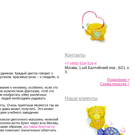
Контакты
+7 (495) 518-318-4
Москва, 1-ый Балтийский пер., 6/21, к.
3.
здником. Каждый цветок говорит о
скном, красивые розы – о свадьбе, а
Подробнее >
Схема проезда >
ание к человеку, особенно, если это
ым количеством фантазии, чтоб это
им изобретать уйму различных
Наши клиенты
х людей необходимо радовать.
ты. Очень приятным является так же
ы дама может получить. Это может
ория учебного заведения.
оиски цветочного магазина, нелегкий
эпопеи везти букет через всю Москву,
Таким образом,
доставка букетов по
ве помогают значительно облегчить