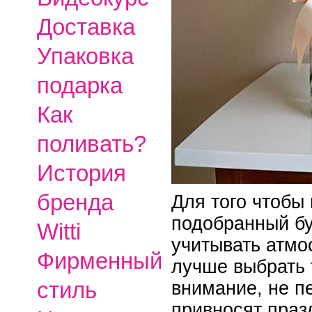
Доставка
Упаковка
подарка
Как
поливать?
История
бренда
Для того чтобы
подобранный бу
Witti
учитывать атмо
Фирменный
лучше выбрать 
стиль
внимание, не п
привносят праз