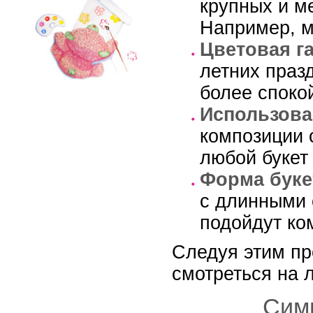
крупных и м
Например, м
Цветовая г
летних праз
более споко
Использова
композиции 
любой букет
Форма буке
с длинными 
подойдут ко
Следуя этим пр
смотреться на 
Симв