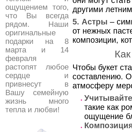
они могут стать
ощущением того,
другими летним
что Вы всегда
5. Астры
– симв
рядом. Наши
от нежных паст
оригинальные
композиции, ко
подарки на 8
марта и 14
Как
февраля
растопят любое
Чтобы букет ст
сердце и
составлению. О
привнесут в
атмосферу меро
Вашу семейную
Учитывайте
жизнь много
такие как ро
тепла и любви!
ощущение бл
Композиция