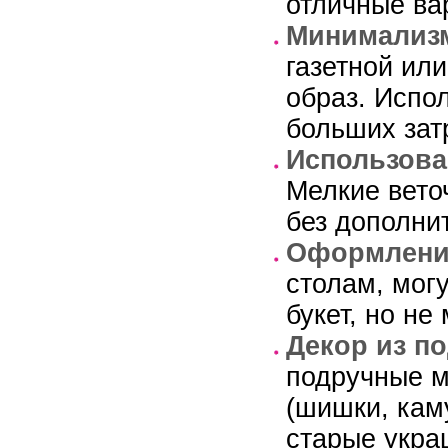
отличные ва
Минимализ
газетной ил
образ. Испо
больших затр
Использова
Мелкие вето
без дополни
Оформление
столам, мог
букет, но не
Декор из п
подручные м
(шишки, кам
старые укра