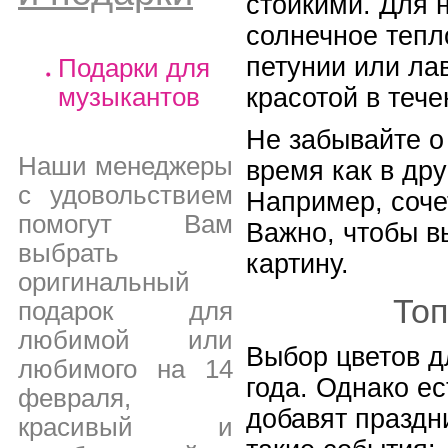
стойкими. Для 
солнечное тепл
петунии или ла
Подарки для
красотой в тече
музыкантов
Не забывайте о
Наши менеджеры
время как в др
с удовольствием
Например, соче
помогут Вам
Важно, чтобы в
выбрать
картину.
оригинальный
Топ
подарок для
любимой или
Выбор цветов д
любимого на 14
года. Однако е
февраля,
добавят праздн
красивый и