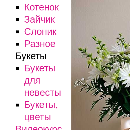
Котенок
Зайчик
Слоник
Разное
Букеты
Букеты
для
невесты
Букеты,
цветы
Видеокурс