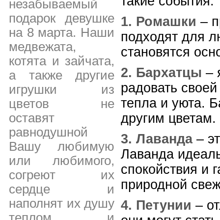
такие события:
незабываемый
подарок девушке
1. Ромашки
– п
на 8 марта. Наши
подходят для л
медвежата,
становятся осн
котята и зайчата,
2. Бархатцы
– 
а также другие
радовать своей
игрушки из
тепла и уюта. 
цветов не
оставят
другим цветам.
равнодушной
3. Лаванда
– эт
Вашу любимую
Лаванда идеаль
или любимого,
спокойствия и г
согреют их
природной свеж
сердце и
наполнят их душу
4. Петунии
– от
теплом и