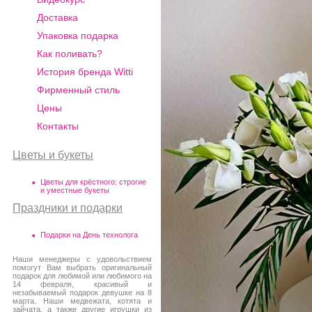
Доставка
Упаковка подарка
Как поливать?
История бренда Witti
Фирменный стиль
Цены
Контакты
Цветы и букеты
Цветы для крёстного: строгие
и уместные букеты
Праздники и подарки
Подарки на День технолога
Наши менеджеры с удовольствием
помогут Вам выбрать оригинальный
подарок для любимой или любимого на
14 февраля, красивый и
незабываемый подарок девушке на 8
марта. Наши медвежата, котята и
зайчата, а также другие игрушки из