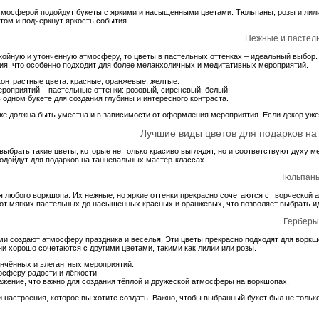
тмосферой подойдут букеты с яркими и насыщенными цветами. Тюльпаны, розы и лили
том и подчеркнут яркость события.
Нежные и пастел
ойную и утонченную атмосферу, то цветы в пастельных оттенках – идеальный выбор. 
ия, что особенно подходит для более меланхоличных и медитативных мероприятий.
контрастные цвета: красные, оранжевые, желтые.
роприятий – пастельные оттенки: розовый, сиреневый, белый.
 одном букете для создания глубины и интересного контраста.
кже должна быть уместна и в зависимости от оформления мероприятия. Если декор уж
Лучшие виды цветов для подарков на
выбрать такие цветы, которые не только красиво выглядят, но и соответствуют духу
подойдут для подарков на танцевальных мастер-классах.
Тюльпан
 любого воркшопа. Их нежные, но яркие оттенки прекрасно сочетаются с творческой а
т мягких пастельных до насыщенных красных и оранжевых, что позволяет выбрать ид
Герберы
ми создают атмосферу праздника и веселья. Эти цветы прекрасно подходят для воркшо
Они хорошо сочетаются с другими цветами, такими как лилии или розы.
нчённых и элегантных мероприятий.
сферу радости и лёгкости.
жение, что важно для создания тёплой и дружеской атмосферы на воркшопах.
 настроения, которое вы хотите создать. Важно, чтобы выбранный букет был не тольк