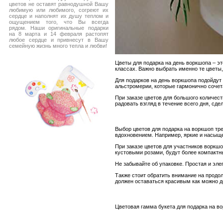
цветов не оставят равнодушной Вашу
любимую или любимого, согреют их
сердце и наполнят их душу теплом и
ощущением того, что Вы всегда
рядом. Наши оригинальные подарки
на 8 марта и 14 февраля растопят
любое сердце и привнесут в Вашу
семейную жизнь много тепла и любви!
Цветы для подарка на день воркшопа – эт
классах. Важно выбрать именно те цветы,
Для подарков на день воркшопа подойдут
альстромерии, которые гармонично сочет
При заказе цветов для большого количест
радовать взгляд в течение всего дня, с
Выбор цветов для подарка на воркшоп тре
вдохновением. Например, яркие и насыще
При заказе цветов для участников воркш
кустовыми розами, будут более компактн
Не забывайте об упаковке. Простая и эле
Также стоит обратить внимание на продол
должен оставаться красивым как можно 
Цветовая гамма букета для подарка на в