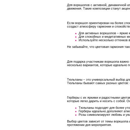
Для воркшопов с активной, динамичной а
движения. Такие композиции станут акцен
Если воркшоп ориентирован на более спок
создаст атмосферу гармонии и спокойств
Для активных воркшопов – яркие 
Для спокойных и медитативных ме
Используйте несколько оттенков в
Не забывайте, что цветовая гармония та
Для подарка участникам воркшопа важно 
несколько вариантов, которые идеально 
Тюльпаны – это универсальный выбор для
Тюльпаны бывают самых разных цветов: о
Герберы с их яркими и радостными цвета
которые легко дарить и носить с собой. 
Тюльпаны подходят для более уто
Герберы идеально дополняют атмо
Розы символизируют любовь и ува
Выбор цветов зависит от темы воркшопа и
протяжении дня мероприятия.