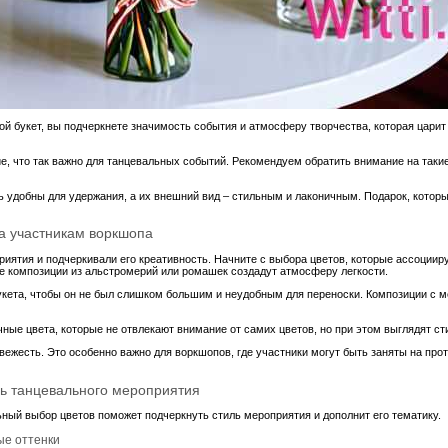
ой букет, вы подчеркнете значимость события и атмосферу творчества, которая цари
, что так важно для танцевальных событий. Рекомендуем обратить внимание на такие 
 удобны для удержания, а их внешний вид – стильным и лаконичным. Подарок, который
ка участникам воркшопа
иятия и подчеркивали его креативность. Начните с выбора цветов, которые ассоцииру
е композиции из альстромерий или ромашек создадут атмосферу легкости.
букета, чтобы он не был слишком большим и неудобным для переноски. Композиции с 
ые цвета, которые не отвлекают внимание от самих цветов, но при этом выглядят ст
ежесть. Это особенно важно для воркшопов, где участники могут быть заняты на прот
нь танцевального мероприятия
ный выбор цветов поможет подчеркнуть стиль мероприятия и дополнит его тематику.
ые оттенки