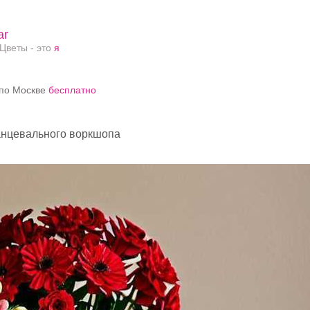
ar
Цветы - это
я
по Москве
бесплатно
анцевального воркшопа