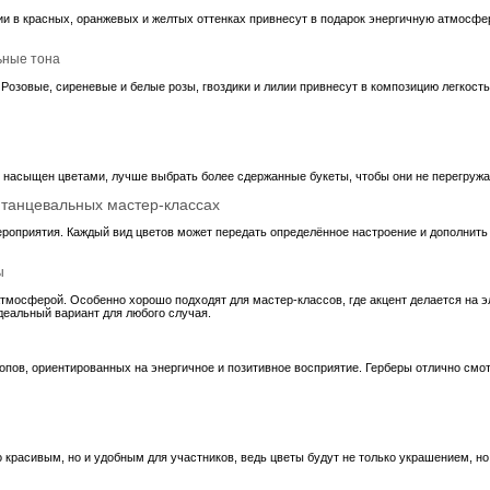
и в красных, оранжевых и желтых оттенках привнесут в подарок энергичную атмосф
ьные тона
Розовые, сиреневые и белые розы, гвоздики и лилии привнесут в композицию легкость
е насыщен цветами, лучше выбрать более сдержанные букеты, чтобы они не перегружа
 танцевальных мастер-классах
 мероприятия. Каждый вид цветов может передать определённое настроение и дополнит
ы
тмосферой. Особенно хорошо подходят для мастер-классов, где акцент делается на э
еальный вариант для любого случая.
пов, ориентированных на энергичное и позитивное восприятие. Герберы отлично смот
о красивым, но и удобным для участников, ведь цветы будут не только украшением, н