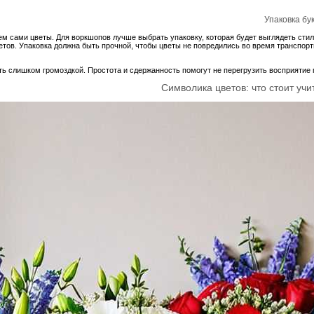
Упаковка бу
ем сами цветы. Для воркшопов лучше выбрать упаковку, которая будет выглядеть сти
ветов. Упаковка должна быть прочной, чтобы цветы не повредились во время транспо
ыть слишком громоздкой. Простота и сдержанность помогут не перегрузить восприятие
Символика цветов: что стоит учи