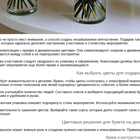
о не просто жест внимания, а способ создать незабываемое впечатление. Подарив так
 которые идеально дополнят настроение участников и стилистику мероприятия.
 композиции с яркими и динамичными цветами. Они символизируют энергию и движение
аются между собой и не перегружают восприятие.
ва участников следует продумать их упаковку и оформление. Композиции должны быть
делает мероприятие еще более ярким и запоминающимся.
Как выбрать цветы для подар
бует внимательности к деталям. Важно, чтобы цветы сочетались с атмосферой меропр
нные оттенки тюльпанов или лилий подчеркнут динамичность события, а более нежны
опа учитывайте количество людей. Составьте список и выберите подходящий размер 
ыми и удобными в руках.
гантная упаковка поможет подчеркнуть стиль мероприятия. Используйте минималистичн
жительность хранения цветов. Выбирайте такие сорта, которые долго сохранят свою св
дольше.
Цветовые решения для букета на де
оркшопе играет важную роль в создании нужного настроения и атмосферности. Правиль
Яркие и контрастн