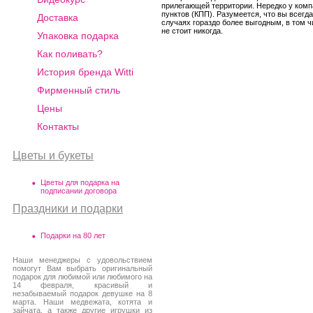
прилегающей территории. Нередко у комп
пунктов (КПП). Разумеется, что вы всегд
Доставка
случаях гораздо более выгодным, в том 
не стоит никогда.
Упаковка подарка
Как поливать?
История бренда Witti
Фирменный стиль
Цены
Контакты
Цветы и букеты
Цветы для подарка на
подписании договора
Праздники и подарки
Подарки на 80 лет
Наши менеджеры с удовольствием
помогут Вам выбрать оригинальный
подарок для любимой или любимого на
14 февраля, красивый и
незабываемый подарок девушке на 8
марта. Наши медвежата, котята и
зайчата, а также другие игрушки из