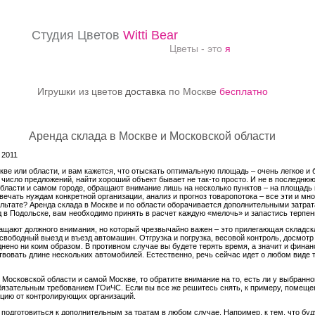
Студия Цветов
Witti Bear
Цветы - это
я
Игрушки из цветов
доставка
по Москве
бесплатно
Аренда склада в Москве и Московской области
 2011
кве или области, и вам кажется, что отыскать оптимальную площадь – очень легкое и 
число предложений, найти хороший объект бывает не так-то просто. И не в последнюю 
области и самом городе, обращают внимание лишь на несколько пунктов – на площадь
вечать нуждам конкретной организации, анализ и прогноз товаропотока – все эти и мн
льтате? Аренда склада в Москве и по области оборачивается дополнительными затрата
д в Подольске, вам необходимо принять в расчет каждую «мелочь» и запастись терпе
ращают должного внимания, но который чрезвычайно важен – это прилегающая складск
свободный выезд и въезд автомашин. Отгрузка и погрузка, весовой контроль, досмотр 
днено ни коим образом. В противном случае вы будете терять время, а значит и фина
твовать длине нескольких автомобилей. Естественно, речь сейчас идет о любом виде т
 Московской области и самой Москве, то обратите внимание на то, есть ли у выбранн
бязательным требованием ГОиЧС. Если вы все же решитесь снять, к примеру, помещен
цию от контролирующих организаций.
подготовиться к дополнительным за тратам в любом случае. Например, к тем, что бу