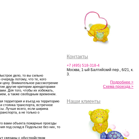
Контакты
+7 (495) 518-318-4
Москва, 1-ый Балтийский пер., 6/21, к.
3.
быстрое дело, то вы сильно
очередь потому, что те, кого
Подробнее >
 и цену. Внимательное рассмотрение
Схема проезда >
огие другие критерии арендаторами
ми. Для того, чтобы их избежать,
нием, а также свободным временем.
Наши клиенты
ая территория и въезд на территорию
и стоянка транспорта, встречное
нсы. Лучше всего, если ширина
ранспорта, а не только о
ого вами объекта пожарные проезды
ия под склад в Подольске без них, то
дут связаны с обустройством