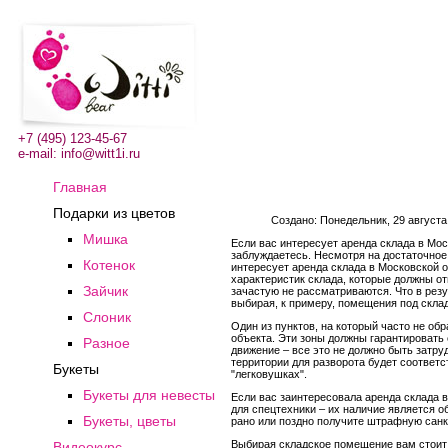
+7 (495) 123-45-67
e-mail:
info@witt1i.ru
Главная
Подарки из цветов
Создано: Понедельник, 29 августа
Мишка
Если вас интересует аренда склада в Мос
заблуждаетесь. Несмотря на достаточное 
Котенок
интересует аренда склада в Московской 
характеристик склада, которые должны от
Зайчик
зачастую не рассматриваются. Что в резу
выбирая, к примеру, помещения под скла
Слоник
Один из пунктов, на который часто не об
объекта. Эти зоны должны гарантировать 
Разное
движение – все это не должно быть затру
территории для разворота будет соответс
Букеты
"легковушках".
Букеты для невесты
Если вас заинтересовала аренда склада в
для спецтехники – их наличие является о
Букеты, цветы
рано или поздно получите штрафную санк
Выбирая складское помещение вам стоит 
Видеокурс