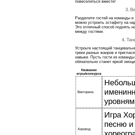
повеселиться вместе!
3. В
Разделите гостей на команды и
можно устроить эстафету на над
Это отличный способ поднять н
между гостями.
4. Та
Устроьте настоящий танцевальн
треки разных жанров и пригласи
навыки. Пусть гости из команды
обязательно станет яркой эмоци
Название
игры/конкурса
Небольш
именинн
Викторина
уровням
Игра Хор
песню и
Хоровод
хореогр