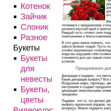
Пр
Котенок
др
дн
до
Зайчик
ос
Ве
Слоник
готовимся к праздничному столу
делимся вкусной едой и приятн
Каждый гость готовит свое поз
Разное
пожеланиями и благословениям
В этот день важно помнить, что
Букеты
забота близких людей. Пусть п
улыбки окружающих сопровождаю
когда мы ощущаем себя особен
Букеты
становится для нас новым этап
успехом.
для
Празднование дня
Декорации и подарки - это нео
невесты
Какие декорации выбрать? Все 
Воздушные шары, гирлянды, цвет
Букеты,
настроение и создает празднич
декорации тематическими элеме
праздника.
цветы
Подарки - это то, что делает д
выбрать идеальный подарок, ну
Видеокурс
интересы. Можно подарить книг