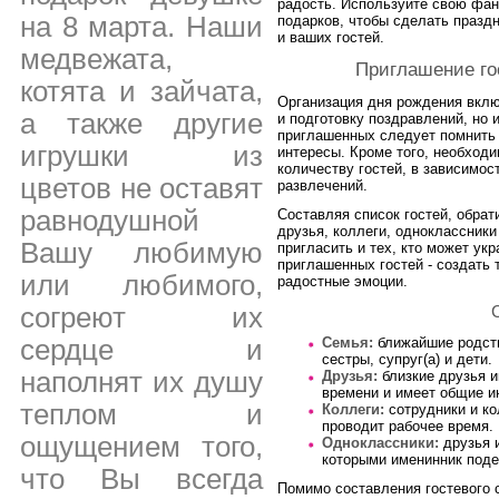
радость. Используйте свою фан
на 8 марта. Наши
подарков, чтобы сделать празд
и ваших гостей.
медвежата,
Приглашение го
котята и зайчата,
Организация дня рождения вклю
а также другие
и подготовку поздравлений, но 
приглашенных следует помнить 
игрушки из
интересы. Кроме того, необход
количеству гостей, в зависимо
цветов не оставят
развлечений.
равнодушной
Составляя список гостей, обрат
друзья, коллеги, одноклассники
Вашу любимую
пригласить и тех, кто может ук
приглашенных гостей - создать
или любимого,
радостные эмоции.
согреют их
С
сердце и
Семья:
ближайшие родств
сестры, супруг(а) и дети.
наполнят их душу
Друзья:
близкие друзья и
времени и имеет общие и
теплом и
Коллеги:
сотрудники и ко
проводит рабочее время.
ощущением того,
Одноклассники:
друзья и
которыми именинник под
что Вы всегда
Помимо составления гостевого 