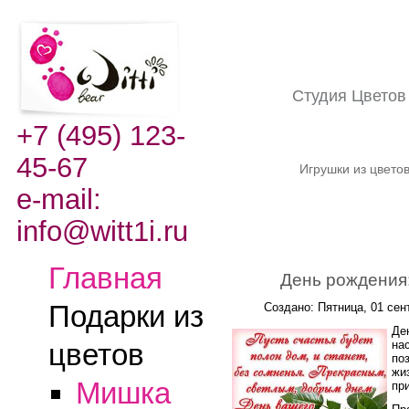
Студия Цвето
+7 (495) 123-
45-67
Игрушки из цвето
e-mail:
info@witt1i.ru
Главная
День рождения:
Подарки из
Создано: Пятница, 01 сен
Де
на
цветов
по
жи
Мишка
пр