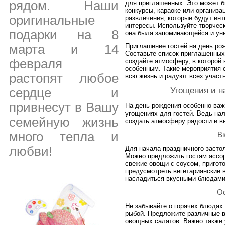
рядом. Наши
для приглашенных. Это может 
конкурсы, караоке или организа
оригинальные
развлечения, которые будут инт
интересы. Используйте творчес
подарки на 8
она была запоминающейся и ун
марта и 14
Приглашение гостей на день рож
Составьте список приглашенных
февраля
создайте атмосферу, в которой 
особенным. Такие мероприятия 
растопят любое
всю жизнь и радуют всех участн
Угощения и н
сердце и
привнесут в Вашу
На день рождения особенно важ
угощениях для гостей. Ведь на
семейную жизнь
создать атмосферу радости и в
много тепла и
В
любви!
Для начала праздничного засто
Можно предложить гостям ассор
свежие овощи с соусом, пригото
предусмотреть вегетарианские 
насладиться вкусными блюдами 
О
Не забывайте о горячих блюдах.
рыбой. Предложите различные в
овощных салатов. Важно также 