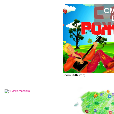
С
{nomultithumb}