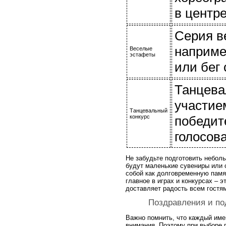
в центре
Серия в
наприме
Веселые
эстафеты
или бег 
Танцева
участием
Танцевальный
конкурс
победит
голосов
Не забудьте подготовить небол
будут маленькие сувениры или с
собой как долговременную памя
главное в играх и конкурсах – 
доставляет радость всем гостя
Поздравления и по
Важно помнить, что каждый име
внимания. Поэтому при выборе п