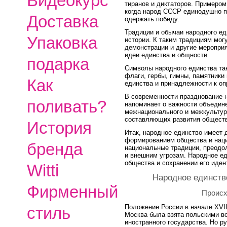
Видеокурс
тиранов и диктаторов. Примером
когда народ СССР единодушно п
Доставка
одержать победу.
Традиции и обычаи народного е
Упаковка
истории. К таким традициям мог
демонстрации и другие мероприя
идеи единства и общности.
подарка
Символы народного единства та
флаги, гербы, гимны, памятники
Как
единства и принадлежности к оп
В современности празднование 
поливать?
напоминает о важности объедине
межнационального и межкультур
составляющих развития общест
История
Итак, народное единство имеет 
формированием общества и наци
бренда
национальные традиции, преодол
и внешним угрозам. Народное ед
общества и сохранении его иден
Witti
Народное единств
Фирменный
Происх
Положение России в начале XVII
стиль
Москва была взята польскими во
иностранного государства. Но р