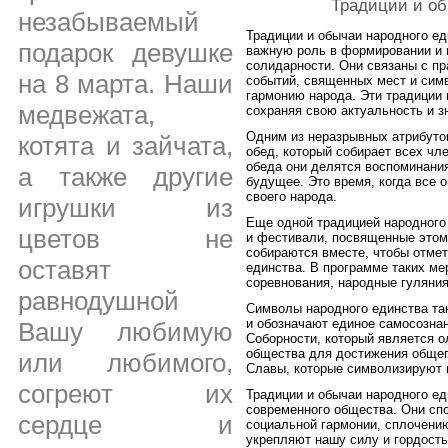
Традиции и об
незабываемый
Традиции и обычаи народного ед
подарок девушке
важную роль в формировании и 
солидарности. Они связаны с пр
на 8 марта. Наши
событий, священных мест и сим
гармонию народа. Эти традиции 
медвежата,
сохраняя свою актуальность и з
Одним из неразрывных атрибуто
котята и зайчата,
обед, который собирает всех чл
обеда они делятся воспоминани
а также другие
будущее. Это время, когда все 
своего народа.
игрушки из
Еще одной традицией народного
цветов не
и фестивали, посвященные этом
собираются вместе, чтобы отмет
оставят
единства. В программе таких ме
соревнования, народные гуляния
равнодушной
Символы народного единства та
и обозначают единое самосознан
Вашу любимую
Соборности, который является о
общества для достижения общег
или любимого,
Славы, которые символизируют 
согреют их
Традиции и обычаи народного е
современного общества. Они сп
сердце и
социальной гармонии, сплочению
укрепляют нашу силу и гордость