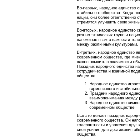
Во-первых, народное единство с
стабильного общества. Когда л
нации, они более ответственно о
стремятся улучшить свою жизнь 
Во-вторых, народное единство 
разных этнических групп и наци
напоминает нам о важности тол
между различными культурами.
В-третьих, народное единство я
современном обществе, где мнен
важно помнить о значимости об
Праздник народного единства н
сотрудничества и взаимной под
общества.
Народное единство играе
гармоничного и стабильно
Праздник народного единс
взаимопониманию между р
Народное единство симво
современном обществе.
Все это делает праздник народ
современного общества. Он напо
толерантности и уважения друг 
свои усилия для достижения об
общества.