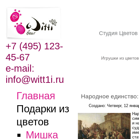
Студия Цвето
+7 (495) 123-
45-67
Игрушки из цвето
e-mail:
info@witt1i.ru
Главная
Народное единство: 
Подарки из
Создано: Четверг, 12 янва
Нар
сим
цветов
и н
суд
Мишка
име
ста