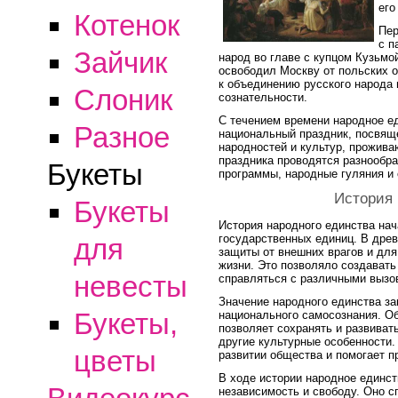
его
Котенок
Пер
с п
Зайчик
народ во главе с купцом Кузьм
освободил Москву от польских 
к объединению русского народа 
Слоник
сознательности.
С течением времени народное ед
Разное
национальный праздник, посвящ
народностей и культур, прожива
праздника проводятся разнообр
Букеты
программы, народные гуляния и
История 
Букеты
История народного единства на
государственных единиц. В дре
для
защиты от внешних врагов и дл
жизни. Это позволяло создавать
невесты
справляться с различными вызо
Значение народного единства з
Букеты,
национального самосознания. О
позволяет сохранять и развиват
другие культурные особенности.
цветы
развитии общества и помогает п
В ходе истории народное единст
независимость и свободу. Оно с