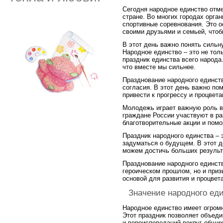
Сегодня народное единство отм
стране. Во многих городах орга
спортивные соревнования. Это о
своими друзьями и семьей, чтоб
В этот день важно понять сильн
Народное единство – это не толь
праздник единства всего народа
что вместе мы сильнее.
Празднование народного единств
согласия. В этот день важно пом
привести к прогрессу и процвет
Молодежь играет важную роль в
граждане России участвуют в р
благотворительные акции и пом
Праздник народного единства – 
задуматься о будущем. В этот д
можем достичь больших результа
Празднование народного единств
героическом прошлом, но и приз
основой для развития и процвет
Значение народного ед
Народное единство имеет огром
Этот праздник позволяет объеди
и вероисповеданий вокруг общих