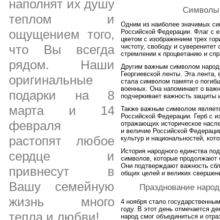
наполнят их душу
Символы 
теплом и
Одним из наиболее значимых си
ощущением того,
Российской Федерации. Флаг с 
цветом с изображением трех гор
что Вы всегда
чистоту, свободу и суверенитет
стремлении к процветанию и сп
рядом. Наши
Другим важным символом народн
Георгиевской ленты. Эта лента,
оригинальные
стала символом памяти о погибш
военных. Она напоминает о важн
подарки на 8
подчеркивает важность защиты и
марта и 14
Также важным символом являетс
Российской Федерации. Герб с и
февраля
отражающих историческое насле
и величие Российской Федерации
растопят любое
культур и национальностей, кот
История народного единства под
сердце и
символов, которые продолжают о
Они подтверждают важность сбл
привнесут в
общих целей и великих свершен
Вашу семейную
Празднование народ
жизнь много
4 ноября стало государственны
году. В этот день отмечается де
тепла и любви!
народ смог объединиться и отр