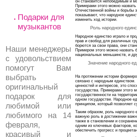
он становится непобедимым и м
Примерами этого можно назвать
Отечественной войны и борьбы з
показывают, что народное единс
Подарки для
изменить ход истории.
музыкантов
Роль народного единс
Народное единство играло и про
прав и свобод для различных гр
борются за свои права, они стан
Наши менеджеры
Примером этого можно назвать б
национальных меньшинств, и дру
с удовольствием
Значение народного ед
помогут Вам
выбрать
На протяжении истории формиро
связано с народным единством. 
оригинальный
ценностей и интересов, это спо
государства. Примерами этого м
подарок для
государственности на территори
одном государстве. Народное е
любимой или
принципом, который позволяет с
Таким образом, роль народного 
любимого на 14
важную роль в достижении важны
также в становлении и сохранен
февраля,
одним из ключевых факторов, ко
обеспечить прогресс и процвета
красивый и