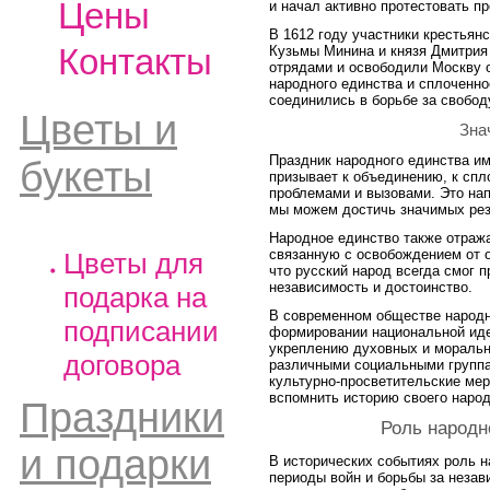
Цены
и начал активно протестовать пр
В 1612 году участники крестьян
Контакты
Кузьмы Минина и князя Дмитри
отрядами и освободили Москву о
народного единства и сплоченно
соединились в борьбе за свобод
Цветы и
Зна
Праздник народного единства и
букеты
призывает к объединению, к спл
проблемами и вызовами. Это нап
мы можем достичь значимых рез
Народное единство также отраж
связанную с освобождением от о
Цветы для
что русский народ всегда смог 
независимость и достоинство.
подарка на
В современном обществе народн
подписании
формировании национальной иде
укреплению духовных и моральн
договора
различными социальными группа
культурно-просветительские ме
вспомнить историю своего народ
Праздники
Роль народн
и подарки
В исторических событиях роль н
периоды войн и борьбы за незав