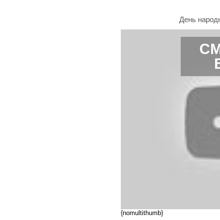
День народн
СМ
{nomultithumb}