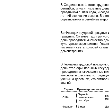
В Соединенных Штатах трудовой
сентября, и носит название Ден
праздником с 1894 года, и созд
летний окончание сезона. В это
соревнования и семейные мероп
Во Франции трудовой праздник 
праздник. Он имеет долгую ист
день проводятся множество дем
культурные мероприятия. Главн
чистоты и света, который стали
демонстрациях.
В Германии трудовой праздник о
день стал официальным государ
проводятся многочисленные мит
концерты и фестивали. Традицие
учебы на деревьях, что символ
знаний.
Страна
Время проведения
Первый
Па
США
понедельник
ме
сентября
Франция
1 мая
Де