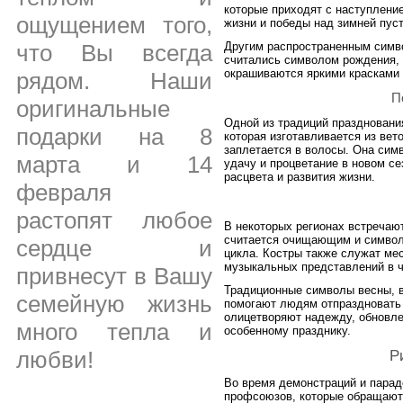
которые приходят с наступлени
ощущением того,
жизни и победы над зимней пуст
Другим распространенным симв
что Вы всегда
считались символом рождения, 
окрашиваются яркими красками 
рядом. Наши
П
оригинальные
Одной из традиций праздновани
подарки на 8
которая изготавливается из вет
заплетается в волосы. Она сим
марта и 14
удачу и процветание в новом се
расцвета и развития жизни.
февраля
растопят любое
В некоторых регионах встречают
считается очищающим и символи
сердце и
цикла. Костры также служат ме
музыкальных представлений в ч
привнесут в Вашу
Традиционные символы весны, в
семейную жизнь
помогают людям отпраздновать 
олицетворяют надежду, обновле
много тепла и
особенному празднику.
любви!
Р
Во время демонстраций и парад
профсоюзов, которые обращаютс