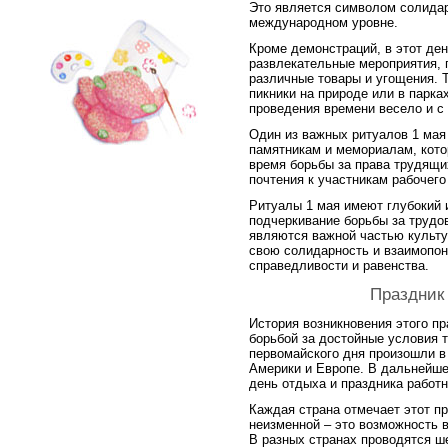
Это является символом солидар
международном уровне.
Кроме демонстраций, в этот де
развлекательные мероприятия, 
различные товары и угощения. 
пикники на природе или в парка
проведения времени весело и с 
Один из важных ритуалов 1 мая 
памятникам и мемориалам, кот
время борьбы за права трудящи
почтения к участникам рабочего
Ритуалы 1 мая имеют глубокий 
подчеркивание борьбы за трудо
являются важной частью культ
свою солидарность и взаимопон
справедливости и равенства.
Праздник
История возникновения этого пр
борьбой за достойные условия 
первомайского дня произошли в
Америки и Европе. В дальнейше
день отдыха и праздника работн
Каждая страна отмечает этот пр
неизменной – это возможность 
В разных странах проводятся ше