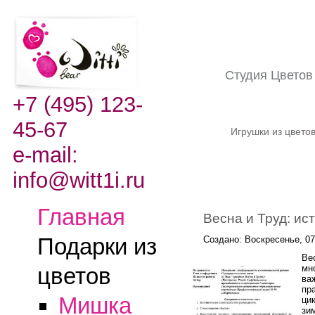
Студия Цвето
+7 (495) 123-
45-67
Игрушки из цвето
e-mail:
info@witt1i.ru
Главная
Весна и Труд: ис
Подарки из
Создано: Воскресенье, 07
Ве
мн
цветов
ва
пр
Мишка
ци
зи