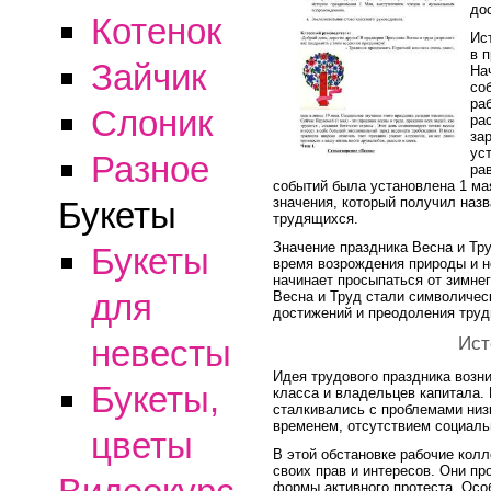
до
Котенок
Ис
в 
Зайчик
На
со
ра
Слоник
ра
за
ус
Разное
ра
событий была установлена 1 ма
значения, который получил наз
Букеты
трудящихся.
Значение праздника Весна и Тру
Букеты
время возрождения природы и н
начинает просыпаться от зимнег
для
Весна и Труд стали символичес
достижений и преодоления труд
невесты
Ист
Идея трудового праздника возни
Букеты,
класса и владельцев капитала. 
сталкивались с проблемами низ
временем, отсутствием социаль
цветы
В этой обстановке рабочие кол
своих прав и интересов. Они пр
формы активного протеста. Осо