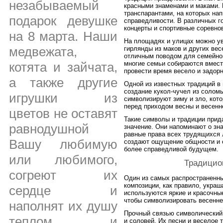
незабываемый
красными знаменами и маками. 
транспарантами, на которых нап
подарок девушке
справедливости. В различных г
концерты и спортивные соревно
на 8 марта. Наши
На площадях и улицах можно ув
медвежата,
гирлянды из маков и других вес
отличным поводом для семейног
многие семьи собираются вмест
котята и зайчата,
провести время весело и задорн
а также другие
Одной из известных традиций в 
создание кукол-чучел из солом
игрушки из
символизируют зиму и зло, кот
перед приходом весны и весенне
цветов не оставят
Такие символы и традиции прид
равнодушной
значение. Они напоминают о зна
равные права всех трудящихся
Вашу любимую
создают ощущение общности и 
более справедливой будущем.
или любимого,
Традицио
согреют их
Один из самых распространенны
композиции, как правило, укра
сердце и
используются яркие и красочные
чтобы символизировать весенне
наполнят их душу
Прочный связью символический 
теплом и
и соловей. Их песни и веселое 