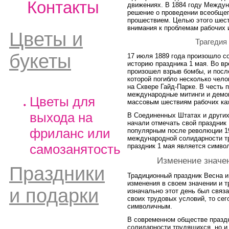
Контакты
движениях. В 1884 году Междун
решение о проведении всеобщег
прошествием. Целью этого шес
внимания к проблемам рабочих 
Цветы и
Трагедия
букеты
17 июля 1889 года произошло с
историю праздника 1 мая. Во в
произошел взрыв бомбы, и посл
которой погибло несколько чело
на Сквере Гайд-Парке. В честь 
международные митинги и демон
Цветы для
массовым шествиям рабочих каж
выхода на
В Соединенных Штатах и други
начали отмечать свой праздник 
фриланс или
популярным после революции 19
международной солидарности т
самозанятость
праздник 1 мая является симво
Изменение значе
Праздники
Традиционный праздник Весна и
изменения в своем значении и 
и подарки
изначально этот день был связа
своих трудовых условий, то сег
символичным.
В современном обществе праздн
солидарности трудящихся, но и