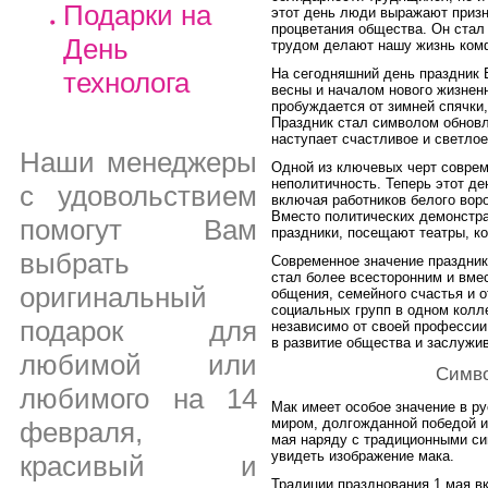
Подарки на
этот день люди выражают призн
процветания общества. Он стал
День
трудом делают нашу жизнь ком
На сегодняшний день праздник 
технолога
весны и началом нового жизненн
пробуждается от зимней спячки,
Праздник стал символом обновл
наступает счастливое и светлое
Наши менеджеры
Одной из ключевых черт соврем
неполитичность. Теперь этот д
с удовольствием
включая работников белого воро
Вместо политических демонстра
помогут Вам
праздники, посещают театры, к
выбрать
Современное значение праздника
стал более всесторонним и вмес
оригинальный
общения, семейного счастья и 
социальных групп в одном колл
подарок для
независимо от своей профессии 
в развитие общества и заслужив
любимой или
Симво
любимого на 14
Мак имеет особое значение в ру
миром, долгожданной победой и
февраля,
мая наряду с традиционными с
увидеть изображение мака.
красивый и
Традиции празднования 1 мая в