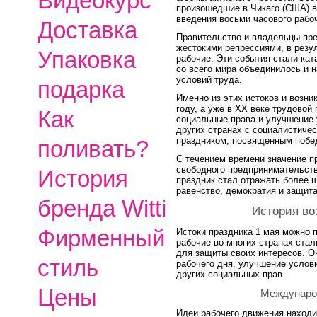
Видеокурс
произошедшие в Чикаго (США) в 
введения восьми часового рабоч
Доставка
Правительство и владельцы пре
жестокими репрессиями, в резу
Упаковка
рабочие. Эти события стали кат
со всего мира объединилось и 
условий труда.
подарка
Именно из этих истоков и возни
году, а уже в XX веке трудовой
Как
социальные права и улучшение 
других странах с социалистиче
праздником, посвященным побе
поливать?
С течением времени значение п
свободного предпринимательств
История
праздник стал отражать более ш
равенство, демократия и защита
бренда Witti
История во
Фирменный
Истоки праздника 1 мая можно п
рабочие во многих странах ста
для защиты своих интересов. О
стиль
рабочего дня, улучшение услов
других социальных прав.
Цены
Междунаро
Идеи рабочего движения наход