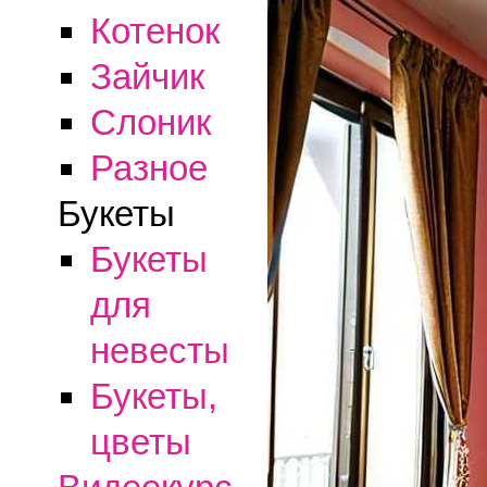
Котенок
Зайчик
Слоник
Разное
Букеты
Букеты
для
невесты
Букеты,
цветы