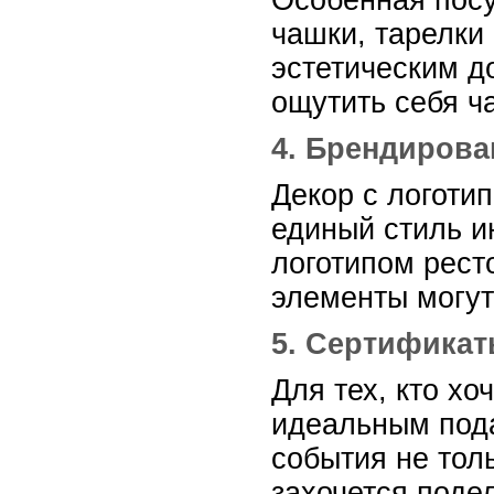
Особенная посу
чашки, тарелки
эстетическим д
ощутить себя ч
4. Брендиров
Декор с логоти
единый стиль и
логотипом рест
элементы могут
5. Сертификат
Для тех, кто хо
идеальным пода
события не тол
захочется поде