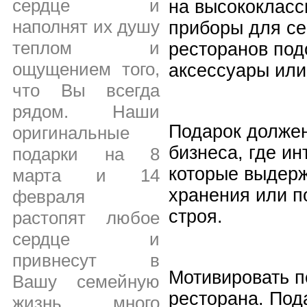
сердце и
на высококласс
наполнят их душу
приборы для се
теплом и
ресторанов под
ощущением того,
аксессуары или
что Вы всегда
рядом. Наши
Подарок должен
оригинальные
бизнеса, где и
подарки на 8
которые выдерж
марта и 14
хранения или п
февраля
строя.
растопят любое
сердце и
привнесут в
Мотивировать п
Вашу семейную
ресторана. Под
жизнь много