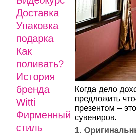
Видеокурс
Доставка
Упаковка
подарка
Как
поливать?
История
бренда
Когда дело дохо
предложить что
Witti
презентом – эт
Фирменный
сувениров.
стиль
1. Оригинальн