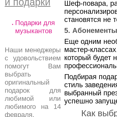
и подарки
Шеф-повара, ра
персонализиров
становятся не 
Подарки для
5. Абонементы
музыкантов
Еще одним необ
мастер-классах
Наши менеджеры
который будет 
с удовольствием
профессиональ
помогут Вам
выбрать
Подбирая подар
оригинальный
стиль заведени
подарок для
выбранный през
любимой или
успешно запуще
любимого на 14
Как выб
февраля,