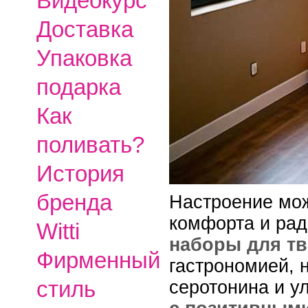
Видеокурс
Доставка
Упаковка
подарка
Как
поливать?
История
бренда
Настроение мож
комфорта и рад
Witti
наборы для тв
Фирменный
гастрономией,
стиль
серотонина и у