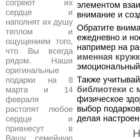
согреют их
элементом вза
сердце и
внимание и со
наполнят их душу
Обратите внима
теплом и
ежедневно и но
ощущением того,
например на ра
что Вы всегда
именная кружк
рядом. Наши
эмоциональный 
оригинальные
Также учитывай
подарки на 8
библиотеки с 
марта и 14
физическое здо
февраля
выбор подарков
растопят любое
делая настроен
сердце и
привнесут в
Н
Вашу семейную