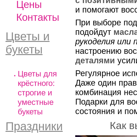
с позитивным
Цены
и помогают вос
Контакты
При выборе под
подойдут
масл
Цветы и
рукоделия или 
букеты
настроению вос
деталями
усили
Регулярное исп
Цветы для
Даже один прав
крёстного:
комбинация нес
строгие и
Подарки для во
уместные
состояния и по
букеты
Как в
Праздники