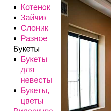
Котенок
Зайчик
Слоник
Разное
Букеты
Букеты
для
невесты
Букеты,
цветы