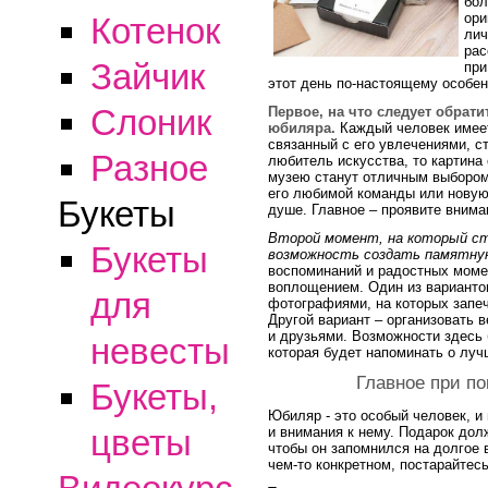
бол
ори
Котенок
лич
рас
Зайчик
при
этот день по-настоящему особе
Слоник
Первое, на что следует обрати
юбиляра.
Каждый человек имеет
связанный с его увлечениями, 
Разное
любитель искусства, то картина
музею станут отличным выбором.
его любимой команды или новую 
Букеты
душе. Главное – проявите внима
Второй момент, на который ст
Букеты
возможность создать памятну
воспоминаний и радостных момен
воплощением. Один из варианто
для
фотографиями, на которых запе
Другой вариант – организовать 
и друзьями. Возможности здесь 
невесты
которая будет напоминать о луч
Главное при по
Букеты,
Юбиляр - это особый человек, и
цветы
и внимания к нему. Подарок до
чтобы он запомнился на долгое 
чем-то конкретном, постарайтесь