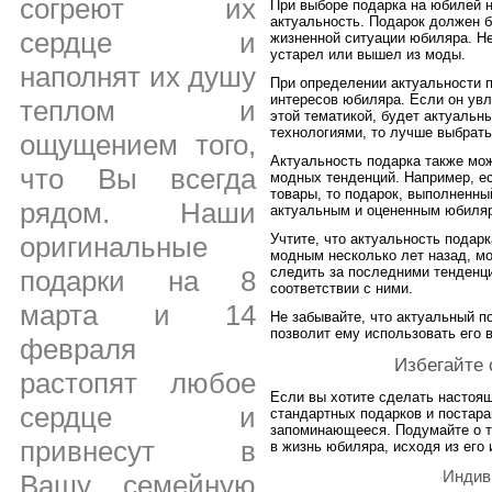
согреют их
При выборе подарка на юбилей н
актуальность. Подарок должен 
сердце и
жизненной ситуации юбиляра. Не
устарел или вышел из моды.
наполнят их душу
При определении актуальности 
интересов юбиляра. Если он увл
теплом и
этой тематикой, будет актуальн
технологиями, то лучше выбрать
ощущением того,
Актуальность подарка также мож
что Вы всегда
модных тенденций. Например, е
товары, то подарок, выполненны
рядом. Наши
актуальным и оцененным юбиля
оригинальные
Учтите, что актуальность подар
модным несколько лет назад, мо
следить за последними тенденци
подарки на 8
соответствии с ними.
марта и 14
Не забывайте, что актуальный п
позволит ему использовать его 
февраля
Избегайте 
растопят любое
Если вы хотите сделать настоящ
сердце и
стандартных подарков и постара
запоминающееся. Подумайте о т
привнесут в
в жизнь юбиляра, исходя из его 
Индив
Вашу семейную