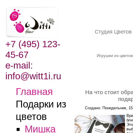
Студия Цвето
+7 (495) 123-
45-67
Игрушки из цвето
e-mail:
info@witt1i.ru
Главная
На что стоит обр
пода
Подарки из
Создано: Понедельник, 15
цветов
Вре
бли
Это
Мишка
выб