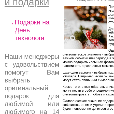
и подарки
При
игр
дол
кот
Подарки на
отр
День
Для
юби
технолога
Как
воп
буд
Оди
символическое значение - выбра
Наши менеджеры
важном событии или периоде в ж
можно подарить часы или фотоа
с удовольствием
напоминать о различных момента
помогут Вам
Еще один вариант - выбрать под
юбиляра. Например, если он зан
выбрать
могут стать отличным символич
оригинальный
Кроме того, стоит обратить вни
могут нести в себе определенну
подарок для
символизировать любовь и страс
Символическое значение подарка
любимой или
заботитесь о нем и уделили вре
будет непременно цениться и ос
любимого на 14