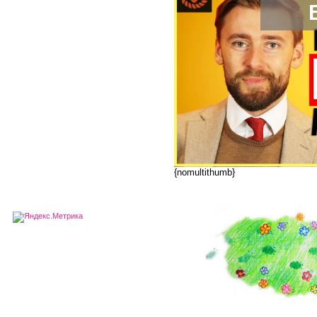
{nomultithumb}