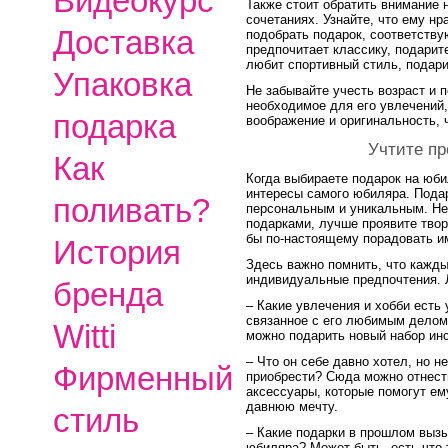
Видеокурс
Также стоит обратить внимание 
сочетаниях. Узнайте, что ему нр
Доставка
подобрать подарок, соответству
предпочитает классику, подарит
любит спортивный стиль, подари
Упаковка
Не забывайте учесть возраст и 
необходимое для его увлечений,
подарка
воображение и оригинальность,
Учтите п
Как
Когда выбираете подарок на юби
интересы самого юбиляра. Пода
поливать?
персональным и уникальным. Не
подарками, лучше проявите твор
бы по-настоящему порадовать и
История
Здесь важно помнить, что кажды
индивидуальные предпочтения. 
бренда
– Какие увлечения и хобби есть
связанное с его любимым делом
Witti
можно подарить новый набор инс
– Что он себе давно хотел, но н
Фирменный
приобрести? Сюда можно отнести
аксессуары, которые помогут е
давнюю мечту.
стиль
– Какие подарки в прошлом выз
юбиляра? Может быть, есть что-