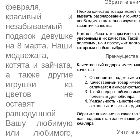
Обратите вним
февраля,
Плохое качество товара может н
красивый и
вызвать разочарование у юбиляр
необходимо тщательно изучить 
незабываемый
гарантии качества.
Важно выбирать товары известн
подарок девушке
уверенным в их качестве. Такой
полезным, но и прослужит долго
на 8 марта. Наши
которыми он был выбран.
медвежата,
Преимущества п
котята и зайчата,
Качественный подарок имеет мн
качества:
а также другие
Он является надежным и 
игрушки из
Качественный товар имее
отличается аккуратностью
Такой подарок обычно им
цветов не
полезным для юбиляра.
Уникальность качественно
оставят
остальных и вызвать уди
равнодушной
Обратите внимание на качество 
ваш подарок стал запоминающим
Вашу любимую
юбиляра.
или любимого,
Учтите а