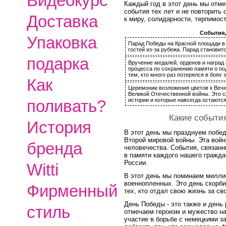
Видеокурс
Каждый год в этот день мы отме
события тех лет и не повторить
Доставка
к миру, солидарности, терпимос
События,
Упаковка
Парад Победы на Красной площади в 
гостей из-за рубежа. Парад станови
подарка
Вручение медалей, орденов и наград
процесса по сохранению памяти о под
тем, кто много раз потерялся в боях 
Как
Церемонии возложения цветов к Веч
Великой Отечественной войны. Это с
истории и которые навсегда остаются
поливать?
Какие события
История
В этот день мы празднуем побед
Второй мировой войны. Эта войн
бренда
человечества. События, связанн
в памяти каждого нашего гражда
России.
Witti
В этот день мы поминаем милли
военнопленных. Это день скорби 
Фирменный
тех, кто отдал свою жизнь за с
День Победы - это также и день 
стиль
отмечаем героизм и мужество н
участие в борьбе с немецкими з