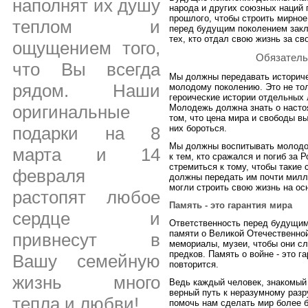
наполнят их душу
народа и других союзных наций
прошлого, чтобы строить мирно
теплом и
перед будущим поколением заклю
тех, кто отдал свою жизнь за с
ощущением того,
Обязатель
что Вы всегда
Мы должны передавать историче
рядом. Наши
молодому поколению. Это не тол
героические истории отдельных 
оригинальные
Молодежь должна знать о настоя
том, что цена мира и свободы вы
них бороться.
подарки на 8
Мы должны воспитывать молодое
марта и 14
к тем, кто сражался и погиб за
стремиться к тому, чтобы такие
февраля
должны передать им почти милл
могли строить свою жизнь на ос
растопят любое
Память - это гарантия мира
сердце и
Ответственность перед будущим
памяти о Великой Отечественно
привнесут в
мемориалы, музеи, чтобы они с
предков. Память о войне - это га
Вашу семейную
повторится.
жизнь много
Ведь каждый человек, знакомый 
верный путь к неразумному раз
тепла и любви!
помочь нам сделать мир более 