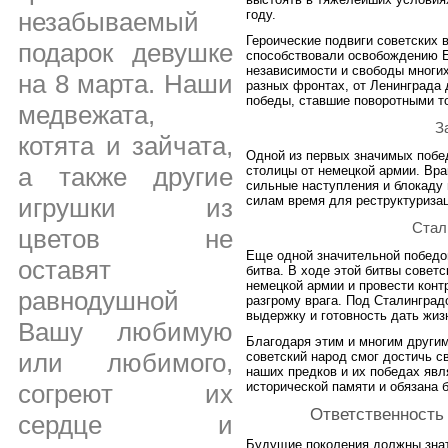
году.
незабываемый
Героические подвиги советских 
подарок девушке
способствовали освобождению Е
независимости и свободы многих
на 8 марта. Наши
разных фронтах, от Ленинграда
победы, ставшие поворотными т
медвежата,
З
котята и зайчата,
Одной из первых значимых побе
а также другие
столицы от немецкой армии. Вра
сильные наступления и блокаду 
силам время для реструктуризац
игрушки из
Стал
цветов не
Еще одной значительной победо
оставят
битва. В ходе этой битвы совет
немецкой армии и провести конт
равнодушной
разгрому врага. Под Сталинград
выдержку и готовность дать жиз
Вашу любимую
Благодаря этим и многим други
или любимого,
советский народ смог достичь с
наших предков и их победах яв
исторической памяти и обязана
согреют их
Ответственность
сердце и
Будущие поколения должны знат