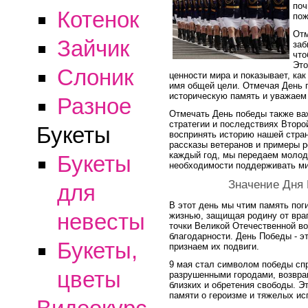
поч
Котенок
пож
Отм
Зайчик
заб
что
Это
Слоник
ценности мира и показывает, ка
имя общей цели. Отмечая День 
историческую память и уважаем 
Разное
Отмечать День победы также ва
стратегии и последствиях Второ
Букеты
воспринять историю нашей стран
рассказы ветеранов и примеры 
каждый год, мы передаем молод
Букеты
необходимости поддерживать ми
Значение Дня
для
В этот день мы чтим память пог
невесты
жизнью, защищая родину от врага
точки Великой Отечественной в
благодарности. День Победы - эт
Букеты,
признаем их подвиги.
9 мая стал символом победы сп
цветы
разрушенными городами, возвра
близких и обретения свободы. Э
памяти о героизме и тяжелых ис