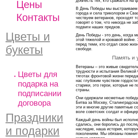
доблесть тех, кто сражался на 
Цены
В День Победы мы выстраиваем 
города и села триколором и Сва
Контакты
чествуем ветеранов, проходят т
говорят о том, что никогда не з
подвиги наших предков.
Цветы и
День Победы - это день, когда м
этой тяжелой и кровавой войне.
перед теми, кто отдал свою жиз
букеты
свободе.
Память и 
Ветераны – это живые свидетели
трудности и испытания Великой 
Цветы для
тяготах фронтовой жизни переда
нас глубоким чувством гордости 
подарка на
старики, это герои, которые не
страны.
подписании
Они одержали несметные победы
договора
Битва за Москву, Сталинградска
эти и многие другие памятные с
воле советских солдат и офицер
Праздники
Каждый день войны был исполнен
сдались, они боролись до после
и подарки
наследие, наша история, котор
поколениям. Мы обязаны помнить