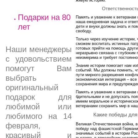
живую историю.
Ответственност
Подарки на 80
Память и уважение к ветеранам 
наша ежедневная задача и отве
лет
дети и внуки должны знать и по
свободу.
Только через изучение истории,
сможем воспитать истинных пат
Наши менеджеры
готовых прийти на помощь други
неразрывно связана с глубоким 
с удовольствием
неизмерима и требует постоянно
Знание истории помогает нам и
помогут Вам
событий. Мы должны помнить, что
пути мирного разрешения конфли
выбрать
экономическая интеграция – вс
сохранения мира и предупрежде
оригинальный
Память и уважение к ветеранам 
подарок для
бдительными и не допускать по
имеем моральное и историческо
любимой или
ветеранами сохранить мир в на
любимого на 14
Какие победы для
февраля,
Великая Отечественная война, в
победу над фашистской Германи
красивый и
значимых событий в истории Рос
выстоять в тяжелейших условиях