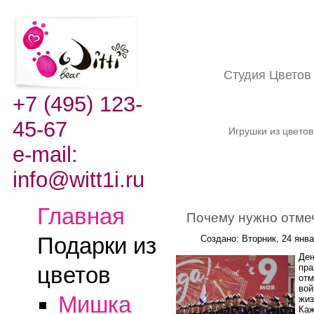
Студия Цвето
+7 (495) 123-
45-67
Игрушки из цвето
e-mail:
info@witt1i.ru
Главная
Почему нужно отме
Подарки из
Создано: Вторник, 24 янв
Ден
пра
цветов
отм
вой
Мишка
жиз
Каж