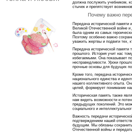
должна послужить учебником, к
стычек и препятствует возникно
Почему важно пер
Передача исторической памяти и
Великой Отечественной войне и
была одним из самых героически
Поэтому особенно важно сохрани
уважить жертвы и подвиги тех, к
Передача исторической памяти т
прошлого. История учит нас том
избегаемыми. Она показывает по
несправедливости. Уроки прошло
прочные основы для будущих по
Кроме того, передача историчес
национального единства и идент
нашего коллективного опыта. Он
целей, формирует понимание на
Историческая память также явля
нам видеть возможности и поте
предыдущих поколений. Это мо
социального и интеллектуальног
Важность передачи историческо
подтверждением нашей ответств
будущим. Мы обязаны сохранить
Отечественной войны и передат