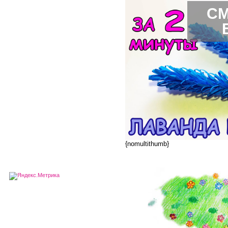
СМ
{nomultithumb}