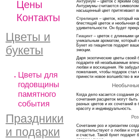
Цены
Антуриум
– цветок с яркими се
Антуриумы считаются символом 
насыщенный цвет притягивают в
Контакты
Стрелиция
– цветок, который на
блестящий цветок и необычная 
удивительности. Он будет прек
Цветы и
Гиацинт
– цветок с длинными ц
уникальным ароматом, который 
Букет из гиацинтов подарит ваше
букеты
эмоции.
Даря экзотические цветы своей 
подарите ей незабываемые впеч
любви и восхищения. Не забудьт
пожелания, чтобы подарок стал 
Цветы для
принести новое волшебство в жи
годовщины
Необычные
памятного
Когда дело касается создания р
сочетания расцветок могут быт
события
разных цветов и их сочетаний в
красоту и индивидуальность.
Праздники
Роз
Сочетание роз и хризантем созд
и подарки
свидетельствуют о любви и стр
и счастье. Такой букет подарит