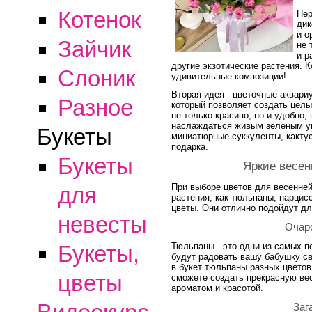
Котенок
Пер
дик
и о
Зайчик
не 
и р
другие экзотические растения. 
Слоник
удивительные композиции!
Вторая идея - цветочные аквари
Разное
который позволяет создать целы
не только красиво, но и удобно
наслаждаться живым зеленым уг
Букеты
миниатюрные суккуленты, кактус
подарка.
Букеты
Яркие весен
При выборе цветов для весенней
для
растения, как тюльпаны, нарцис
цветы. Они отлично подойдут дл
невесты
Очар
Тюльпаны - это одни из самых п
Букеты,
будут радовать вашу бабушку с
в букет тюльпаны разных цветов 
цветы
сможете создать прекрасную ве
ароматом и красотой.
Заг