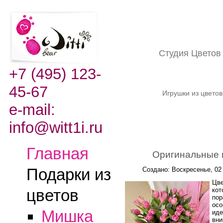
Студия Цвето
+7 (495) 123-
45-67
Игрушки из цвето
e-mail:
info@witt1i.ru
Главная
Оригинальные 
Подарки из
Создано: Воскресенье, 02
Цве
кот
цветов
пор
осо
Мишка
иде
вни