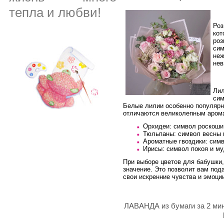
тепла и любви!
Роз
кот
роз
сим
неж
нев
Лил
сим
Белые лилии особенно популярн
отличаются великолепным аром
Орхидеи: символ роскоши
Тюльпаны: символ весны 
Ароматные гвоздики: симв
Ирисы: символ покоя и м
При выборе цветов для бабушки,
значение. Это позволит вам пода
свои искренние чувства и эмоци
ЛАВАНДА из бумаги за 2 минут