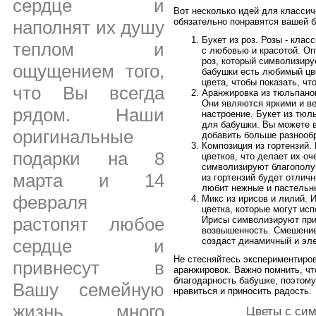
сердце и
Вот несколько идей для классич
обязательно понравятся вашей 
наполнят их душу
Букет из роз. Розы - клас
теплом и
с любовью и красотой. Оп
роз, который символизиру
ощущением того,
бабушки есть любимый цве
цвета, чтобы показать, чт
что Вы всегда
Аранжировка из тюльпанов
Они являются яркими и в
рядом. Наши
настроение. Букет из тюл
для бабушки. Вы можете 
оригинальные
добавить больше разнообр
Композиция из гортензий.
подарки на 8
цветков, что делает их о
символизируют благополуч
марта и 14
из гортензий будет отлич
любит нежные и пастельны
февраля
Микс из ирисов и лилий. 
цветка, которые могут ис
растопят любое
Ирисы символизируют приз
возвышенность. Смешение
сердце и
создаст динамичный и эл
Не стесняйтесь экспериментиро
привнесут в
аранжировок. Важно помнить, чт
благодарность бабушке, поэтому
Вашу семейную
нравиться и приносить радость.
жизнь много
Цветы с си