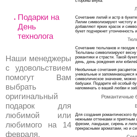
стороны внука.
Л
Подарки на
Сочетание лилий и астр в букет
Лилии символизируют чистоту и 
День
добавляют ярких красок и симво
букет подчеркнет утонченность 
технолога
Тюль
Сочетание тюльпанов и гвоздик 
Тюльпаны символизируют весну 
Наши менеджеры
романтики и страсти. Такой бук
день, день рождения или юбиле
с удовольствием
Необычные сочетания расцветок 
уникальные и запоминающиеся к
помогут Вам
символическое значение, можно
бабушки. Подарите ей особый бу
выбрать
напоминать о вашей любви и заб
оригинальный
Романтичные б
подарок для
любимой или
Для создания романтического бу
нежными оттенками и приятным 
любимого на 14
фрезии, ландыши, сирень и лили
прекрасными ароматами, но и си
февраля,
Созд