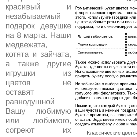
красивый и
Романтический букет цветов мо
флористического приема – сост
незабываемый
этого, используйте гвоздики ил
центре добавьте розы или пионы
подарок девушке
подарком, но и символизирует 
на 8 марта. Наши
Лучший выбор цветов:
розы,
медвежата,
Форма композиции:
серд
котята и зайчата,
Символизирует:
любов
а также другие
Также можно использовать други
букета, где цветы спускаются в
игрушки из
Использование цветочных аксесс
придать букету особую романтич
цветов не
Не забывайте о выборе правильн
используется нежная цветовая г
оставят
голубого или фиолетового. Тако
добавит шарма в подарок для б
равнодушной
Помните, что каждый букет цве
Вашу любимую
ваши чувства и нежные поздрав
букет с ароматом, вы подарите
или любимого,
счастья. Ведь цветы имеют особ
создать атмосферу любви и рад
согреют их
Классические цвето