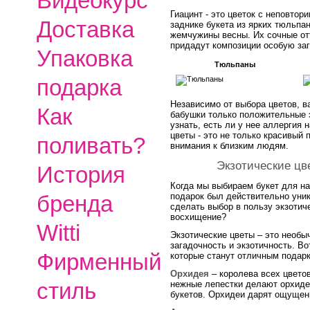
Видеокурс
Гиацинт - это цветок с неповто
Доставка
заднике букета из ярких тюльпа
жемчужины весны. Их сочные отт
придадут композиции особую заг
Упаковка
Тюльпаны
подарка
Независимо от выбора цветов, в
Как
бабушки только положительные 
узнать, есть ли у нее аллергия
цветы - это не только красивый 
поливать?
внимания к близким людям.
Экзотические цв
История
Когда мы выбираем букет для на
бренда
подарок был действительно уни
сделать выбор в пользу экзотич
восхищение?
Witti
Экзотические цветы – это необы
загадочность и экзотичность. Во
Фирменный
которые станут отличным подар
Орхидея
– королева всех цвето
стиль
нежные лепестки делают орхиде
букетов. Орхидеи дарят ощущени