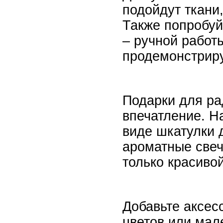
подойдут ткани
Также попробуй
– ручной работ
продемонстриру
Подарки для ра
впечатление. Н
виде шкатулки 
ароматные свеч
только красиво
Добавьте аксес
цветов или мал