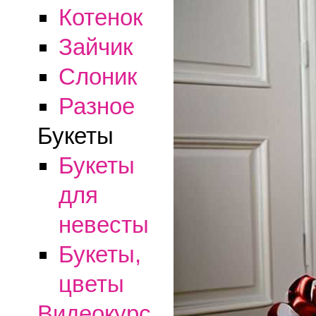
Котенок
Зайчик
Слоник
Разное
Букеты
Букеты
для
невесты
Букеты,
цветы
Видеокурс