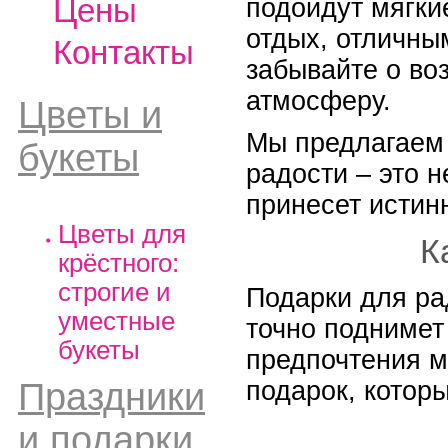
Цены
подойдут мягки
отдых, отличны
Контакты
забывайте о во
атмосферу.
Цветы и
Мы предлагаем 
букеты
радости – это 
принесет истин
Цветы для
К
крёстного:
строгие и
Подарки для ра
уместные
точно поднимет
букеты
предпочтения мо
подарок, котор
Праздники
и подарки