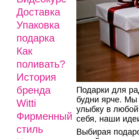
Доставка
Упаковка
подарка
Как
поливать?
История
бренда
Подарки для ра
будни ярче. Мы
Witti
улыбку в любой 
Фирменный
себя, наши иде
стиль
Выбирая подаро