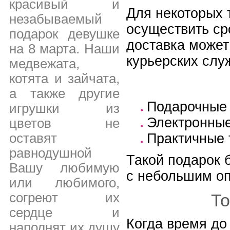
красивый и
Для некоторых 
незабываемый
осуществить ср
подарок девушке
доставка может
на 8 марта. Наши
курьерских слу
медвежата,
котята и зайчата,
а также другие
Подарочные 
игрушки из
Электронные
цветов не
Практичные 
оставят
равнодушной
Такой подарок б
Вашу любимую
с небольшим о
или любимого,
То
согреют их
сердце и
Когда время до
наполнят их душу