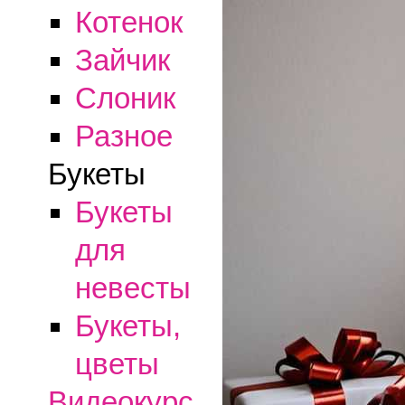
Котенок
Зайчик
Слоник
Разное
Букеты
Букеты
для
невесты
Букеты,
цветы
Видеокурс