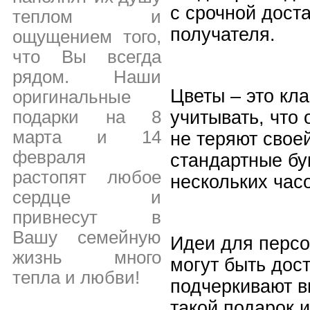
с срочной доста
теплом и
получателя.
ощущением того,
что Вы всегда
рядом. Наши
Цветы – это кла
оригинальные
подарки на 8
учитывать, что
марта и 14
не теряют свое
февраля
стандартные бук
растопят любое
нескольких час
сердце и
привнесут в
Вашу семейную
Идеи для персо
жизнь много
могут быть дос
тепла и любви!
подчеркивают в
такой подарок 