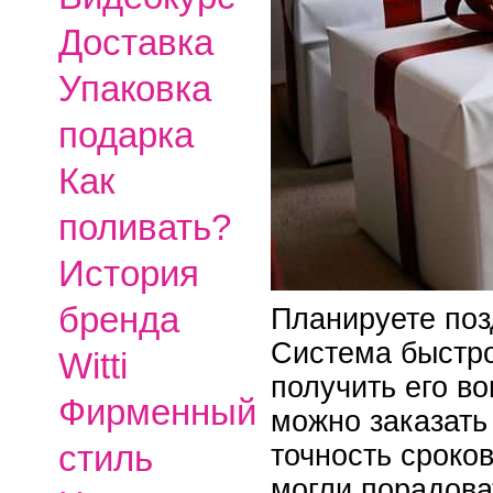
Доставка
Упаковка
подарка
Как
поливать?
История
бренда
Планируете поз
Система быстро
Witti
получить его в
Фирменный
можно заказать
стиль
точность сроко
могли порадова