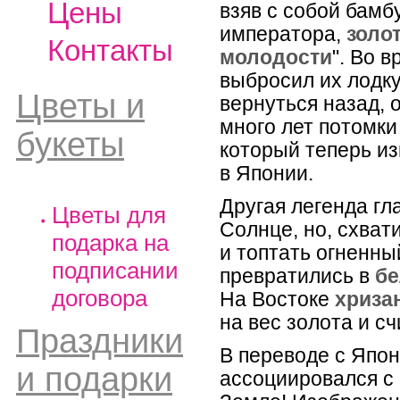
Цены
взяв с собой бам
императора,
золо
Контакты
молодости
". Во 
выбросил их лодку
Цветы и
вернуться назад,
много лет потомки
букеты
который теперь из
в Японии.
Другая легенда гл
Цветы для
Солнце, но, схвати
подарка на
и топтать огненн
подписании
превратились в
бе
договора
На Востоке
хриза
на вес золота и с
Праздники
В переводе с Япон
и подарки
ассоциировался с