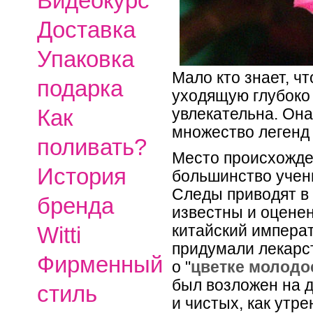
Видеокурс
Доставка
Упаковка
Мало кто знает, ч
подарка
уходящую глубоко 
Как
увлекательна. Он
множество легенд
поливать?
Место происхожде
История
большинство учен
Следы приводят в 
бренда
известны и оцене
китайский императ
Witti
придумали лекарст
Фирменный
о "
цветке молодо
был возложен на 
стиль
и чистых, как утр