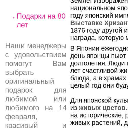
Земле! Изображен
национальном япо
Подарки на 80
году японский им
Выставке Хризан
лет
1876 году другой 
награда, которую 
Наши менеджеры
В Японии ежегодн
с удовольствием
день японцы пьют 
помогут Вам
долголетия. Люди 
лет счастливой жи
выбрать
блюда, а в храма
оригинальный
целый год они буд
подарок для
любимой или
Для японской куль
любимого на 14
из
живых цветов
на исторические,
февраля,
живых растений, д
красивый и