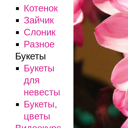
Котенок
Зайчик
Слоник
Разное
Букеты
Букеты
для
невесты
Букеты,
цветы