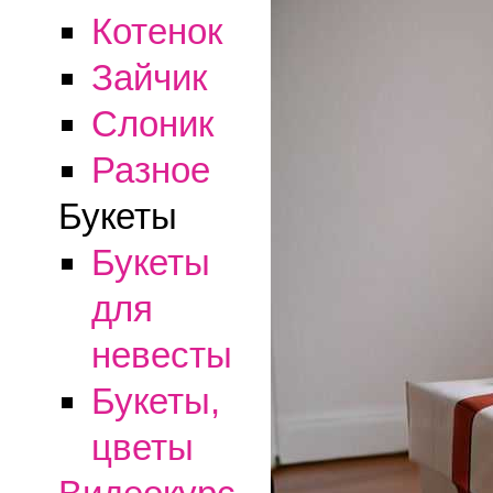
Котенок
Зайчик
Слоник
Разное
Букеты
Букеты
для
невесты
Букеты,
цветы