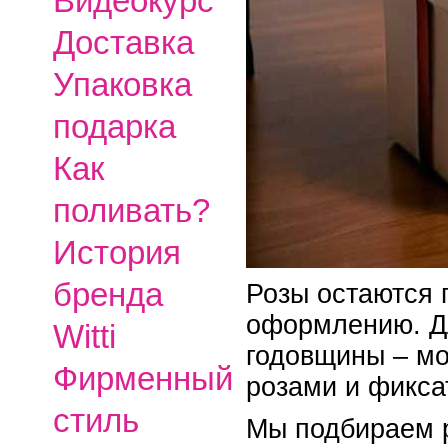
Видеокурс
Доставка
Упаковка
подарка
Как
поливать?
История
бренда
Розы остаются 
оформлению. Дл
Witti
годовщины – мо
Фирменный
розами и фикса
стиль
Мы подбираем р