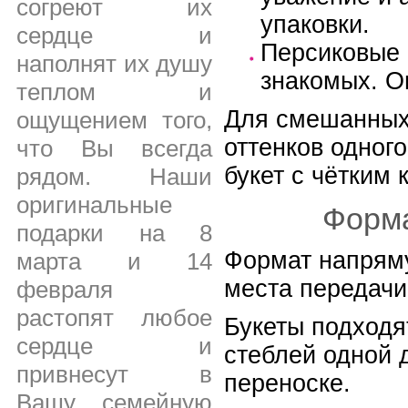
согреют их
упаковки.
сердце и
Персиковые 
наполнят их душу
знакомых. О
теплом и
Для смешанных 
ощущением того,
оттенков одног
что Вы всегда
букет с чётким
рядом. Наши
оригинальные
Форма
подарки на 8
Формат напряму
марта и 14
места передачи
февраля
растопят любое
Букеты подходя
сердце и
стеблей одной 
привнесут в
переноске.
Вашу семейную