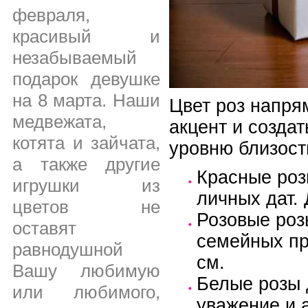
февраля,
красивый и
незабываемый
подарок девушке
на 8 марта. Наши
Цвет роз напря
медвежата,
акцент и созда
котята и зайчата,
уровню близост
а также другие
Красные роз
игрушки из
личных дат. 
цветов не
Розовые роз
оставят
семейных пр
равнодушной
см.
Вашу любимую
Белые розы 
или любимого,
уважение и 