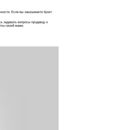
чности. Если вы заказываете букет
есь задавать вопросы продавцу о
еты своей маме.