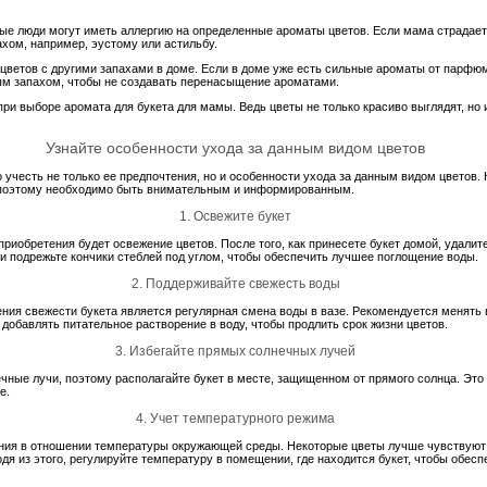
рые люди могут иметь аллергию на определенные ароматы цветов. Если мама страдает
хом, например, эустому или астильбу.
 цветов с другими запахами в доме. Если в доме уже есть сильные ароматы от парфюм
ым запахом, чтобы не создавать перенасыщение ароматами.
ри выборе аромата для букета для мамы. Ведь цветы не только красиво выглядят, но
Узнайте особенности ухода за данным видом цветов
учесть не только ее предпочтения, но и особенности ухода за данным видом цветов.
 поэтому необходимо быть внимательным и информированным.
1. Освежите букет
риобретения будет освежение цветов. После того, как принесете букет домой, удалите
и подрежьте кончики стеблей под углом, чтобы обеспечить лучшее поглощение воды.
2. Поддерживайте свежесть воды
ия свежести букета является регулярная смена воды в вазе. Рекомендуется менять 
 добавлять питательное растворение в воду, чтобы продлить срок жизни цветов.
3. Избегайте прямых солнечных лучей
чные лучи, поэтому располагайте букет в месте, защищенном от прямого солнца. Это
е.
4. Учет температурного режима
ния в отношении температуры окружающей среды. Некоторые цветы лучше чувствуют 
дя из этого, регулируйте температуру в помещении, где находится букет, чтобы обес