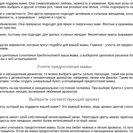
ля подарка маме. Они символизируют любовь, нежность и уважение. Красные розы о
жно выбрать и другие оттенки роз, такие как розовые или белые, чтобы подчеркнуть н
 и элегантности. Эти цветы прекрасно подходят активным и сильным женщинам, кото
инность, а оранжевые - энергию и страсть.
бновления. Они прекрасно подходят для ярких и энергичных мам. Желтые и оранжевы
ые чувства.
ние, поэтому они подходят для зрелых и умных женщин. Фиолетовые ирисы выражают 
ругих вариантов, которые могут подойти для вашей мамы. Главное - учесть ее предпо
ением.
 и цветовые сочетания предпочитает ваша мама, и выберите цветовое решение д
 вы к ней испытываете.
Учтите предпочтения мамы
м и насыщенным ароматом, то можно выбрать цветы сильно пахнущие, такие как розы
цветы с деликатным и ненавязчивым ароматом, например, лилии или фиалки. Также м
атами, чтобы создать уникальный букет, учитывающий предпочтения мамы.
влиять на настроение и эмоциональное состояние человека. При выборе букета с уче
ложительные эмоции, вызванные любимым ароматом.
Выберите соответствующий аромат
ета, который вы подарите вашей маме? Это важный вопрос, ведь аромат цветов спосо
 цветок имеет свой собственный неповторимый запах. Некоторые цветы имеют приятны
арциссы или ландыши, имеют более интенсивный и острый запах.
нужно учитывать предпочтения мамы. Если она любит нежные и легкие ароматы, то лу
 гиацинты. Если же мама предпочитает более интенсивные и насыщенные ароматы, то