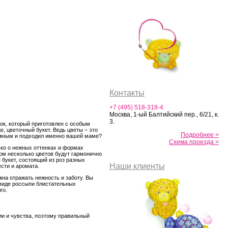
Контакты
+7 (495) 518-318-4
Москва, 1-ый Балтийский пер., 6/21, к.
3.
ок, который приготовлен с особым
, цветочный букет. Ведь цветы – это
Подробнее >
нежным и подходил именно вашей маме?
Схема проезда >
ько о нежных оттенках и формах
ром несколько цветов будут гармонично
букет, состоящий из роз разных
Наши клиенты
ести и аромата.
жна отражать нежность и заботу. Вы
виде россыпи блистательных
го.
ии и чувства, поэтому правильный