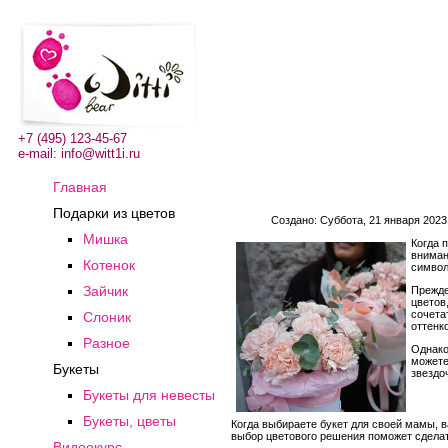
+7 (495) 123-45-67
e-mail:
info@witt1i.ru
Главная
Подарки из цветов
Создано: Суббота, 21 января 2023
Мишка
Когда 
вниман
Котенок
символ
Зайчик
Прежде
цветов
сочета
Слоник
оттенк
Разное
Однако
можете
Букеты
звездо
Букеты для невесты
Букеты, цветы
Когда выбираете букет для своей мамы, 
выбор цветового решения поможет сдела
Видеокурс