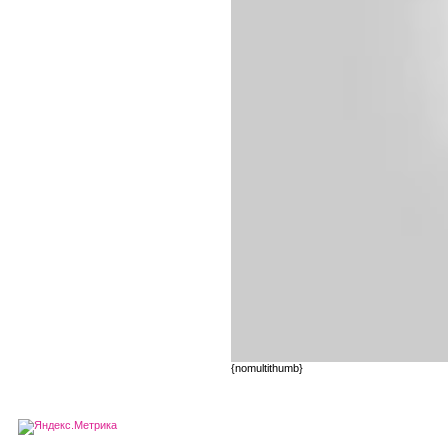
{nomultithumb}