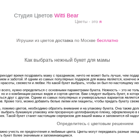
Студия Цветов
Witti Bear
Цветы - это
я
Игрушки из цветов
доставка
по Москве
бесплатно
Как выбрать нежный букет для мамы
приходит время поздравить маму с праздником, ничто не может быть лучше, чем подар
ием и заботой. И одним из самых популярных подарков для мамы является, конечно же
 красоты, свежести и любви. Но какой букет выбрать, чтобы он был по-настоящему 
 всего, нужно определиться с основными параметрами букета. Нежность – это не тол
, но и о комбинации разных видов и сортов цветов. Вам следует выбрать букет, в кото
ться друг с другом. Одним из самых популярных и универсальных вариантов является 
ов. Кроме того, можно добавить белые лилии или гиацинты, чтобы придать букету свеж
, помимо цветов, необходимо обратить внимание и на упаковку букета. Она также дол
 выбрать бумажную упаковку или прозрачную целлофановую пленку, оформленную в 
чек. Такой букет станет настоящим сюрпризом для вашей мамы и запомнится ей надол
Определитесь с цветовым решением
важно учесть ее предпочтения и любимые цвета. Цветы могут передавать разные эмоц
ть букет более значимым и запоминающимся.