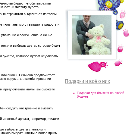
бычно выбирают, чтобы выразить
ежность и чистоту чувств.
рые стремятся выделиться из толпы.
е тюльпаны могут выразить радость и
уважение и восхищение, а синие -
чтения и выбрать цветы, которые будут
ля букета, которое будет отражать
 или пионы. Если она предпочитает
ожно подумать о комбинировании
Подарки и всё о них
том предпочтений мамы, вы сможете
Подарки для близких на любой
бюджет
бен создать настроение и вызвать
й и нежный аромат, например, фиалки
чше выбрать цветы с мягким и
 можно выбрать цветы с более ярким