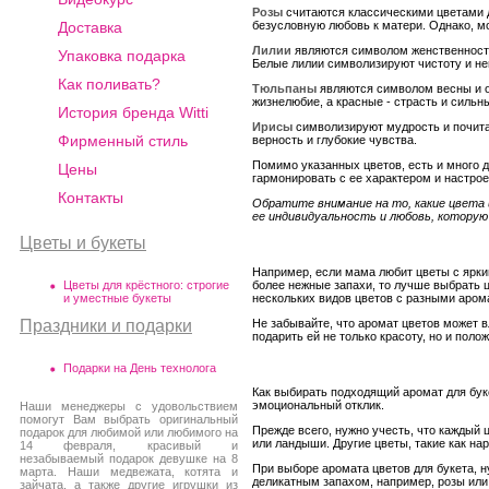
Розы
считаются классическими цветами д
безусловную любовь к матери. Однако, мо
Доставка
Лилии
являются символом женственности
Упаковка подарка
Белые лилии символизируют чистоту и нев
Как поливать?
Тюльпаны
являются символом весны и о
жизнелюбие, а красные - страсть и сильн
История бренда Witti
Ирисы
символизируют мудрость и почита
Фирменный стиль
верность и глубокие чувства.
Помимо указанных цветов, есть и много д
Цены
гармонировать с ее характером и настро
Контакты
Обратите внимание на то, какие цвета
ее индивидуальность и любовь, которую
Цветы и букеты
Например, если мама любит цветы с ярки
Цветы для крёстного: строгие
более нежные запахи, то лучше выбрать 
и уместные букеты
нескольких видов цветов с разными аром
Праздники и подарки
Не забывайте, что аромат цветов может 
подарить ей не только красоту, но и по
Подарки на День технолога
Как выбирать подходящий аромат для бук
эмоциональный отклик.
Наши менеджеры с удовольствием
помогут Вам выбрать оригинальный
Прежде всего, нужно учесть, что каждый
подарок для любимой или любимого на
или ландыши. Другие цветы, такие как н
14 февраля, красивый и
незабываемый подарок девушке на 8
При выборе аромата цветов для букета, 
марта. Наши медвежата, котята и
деликатным запахом, например, розы или
зайчата, а также другие игрушки из