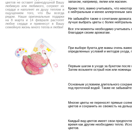
запахом, например, лилии или жасмин.
цветов не оставят равнодушной Вашу
любимую или любимого, согреют их
Кроме того, важно учитывать, что некото
сердце и наполнят их душу теплом и
с нейтральным и менее аллергенным запа
ощущением того, что Вы всегда
рядом. Наши оригинальные подарки
Не забывайте также о сочетании аромата
на 8 марта и 14 февраля растопят
лучше выбрать цветы с более нейтральн
любое сердце и привнесут в Вашу
семейную жизнь много тепла и любви!
Все эти моменты необходимо учитывать п
благодаря своим ароматам.
При выборе букета для мамы очень важно 
определенных условий и методов ухода,
Первым шагом в уходе за букетом после п
Затем возьмите острый нож или ножницы 
Основным условием длительного сохранен
под проточной водой. Также не забывайте
Многие цветы не переносят прямые солне
цветов и сохранить их свежесть на дольш
Каждый вид цветов имеет свои предпочте
время как другим необходимо тепло. Исхо
цветов.