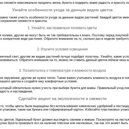
ы сможете максимально продлить жизнь букета и подарить маме радость и красоту на
Узнайте особенности ухода за данным видом цветов
важно также учесть особенности ухода за данным видом растений. Каждый цветок име
сохранения свежести и красоты.
1. Узнайте, как правильно поливать цветы
поливе, другие же могут быть не так требовательны к влаге. Поэтому перед покупкой
конкретном виде растения. Обратите внимание на то, сколько раз в неделю требуетс
2. Изучите условия освещения
нечный свет, другим же видам растений лучше подойдет полутень. Узнайте, какие ус
 развиваться. Обратите внимание на то, можно ли ставить данный цветок вблизи окна 
3. Позаботьтесь о температуре и влажности воздуха
е окружение, другим же нужно тепло. Также важно учитывать влажность воздуха в по
вашего цветка и создайте ему комфортные условия.
, который обязательно нужно учесть при выборе букета для мамы. Правильный уход по
адость и наслаждение.
Сделайте акцент на экологичности и свежести
 то, чтобы цветы были выращены без использования химических удобрений и пестицид
 упаковки, такие как бумага или гофрированный картон. Избегайте пластиковых упако
ть цветов. Идеальный букет должен выглядеть свежим и живым. Посмотрите на листья
пке букета проверьте его на наличие плесени или насекомых, так как это может быть