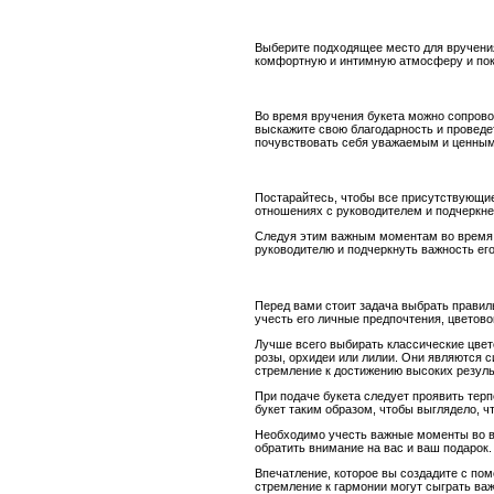
Выберите подходящее место для вручения 
комфортную и интимную атмосферу и пок
Во время вручения букета можно сопровод
выскажите свою благодарность и проведе
почувствовать себя уважаемым и ценным
Постарайтесь, чтобы все присутствующие
отношениях с руководителем и подчеркне
Следуя этим важным моментам во время в
руководителю и подчеркнуть важность его
Перед вами стоит задача выбрать правил
учесть его личные предпочтения, цветов
Лучше всего выбирать классические цвет
розы, орхидеи или лилии. Они являются 
стремление к достижению высоких резуль
При подаче букета следует проявить терп
букет таким образом, чтобы выглядело, ч
Необходимо учесть важные моменты во вр
обратить внимание на вас и ваш подарок
Впечатление, которое вы создадите с пом
стремление к гармонии могут сыграть ва