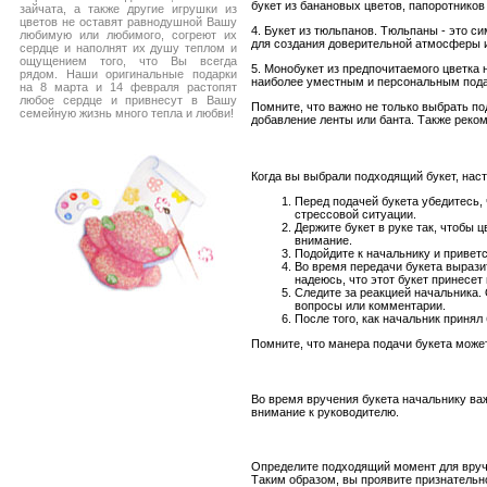
букет из банановых цветов, папоротнико
зайчата, а также другие игрушки из
цветов не оставят равнодушной Вашу
4. Букет из тюльпанов. Тюльпаны - это с
любимую или любимого, согреют их
для создания доверительной атмосферы 
сердце и наполнят их душу теплом и
ощущением того, что Вы всегда
5. Монобукет из предпочитаемого цветка 
рядом. Наши оригинальные подарки
наиболее уместным и персональным под
на 8 марта и 14 февраля растопят
любое сердце и привнесут в Вашу
Помните, что важно не только выбрать по
семейную жизнь много тепла и любви!
добавление ленты или банта. Также реко
Когда вы выбрали подходящий букет, нас
Перед подачей букета убедитесь, 
стрессовой ситуации.
Держите букет в руке так, чтобы
внимание.
Подойдите к начальнику и приветс
Во время передачи букета вырази
надеюсь, что этот букет принесет
Следите за реакцией начальника.
вопросы или комментарии.
После того, как начальник принял
Помните, что манера подачи букета може
Во время вручения букета начальнику ва
внимание к руководителю.
Определите подходящий момент для вруче
Таким образом, вы проявите признательно