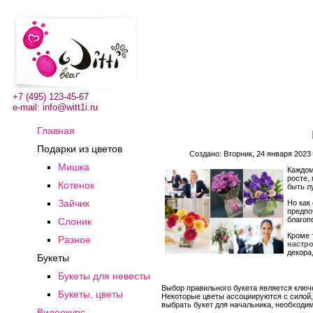
+7 (495) 123-45-67
e-mail:
info@witt1i.ru
Главная
Подарки из цветов
Создано: Вторник, 24 января 2023
Мишка
Каждом
росте,
Котенок
быть л
Зайчик
Но как
предпо
благоп
Слоник
Кроме 
Разное
настро
декора
Букеты
Букеты для невесты
Выбор правильного букета является ключ
Букеты, цветы
Некоторые цветы ассоциируются с силой, 
выбрать букет для начальника, необходим
Видеокурс