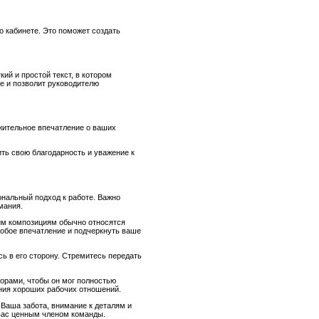
о кабинете. Это поможет создать
ий и простой текст, в котором
е и позволит руководителю
жительное впечатление о ваших
ть свою благодарность и уважение к
ональный подход к работе. Важно
мания.
ким композициям обычно относятся
собое впечатление и подчеркнуть ваше
ь в его сторону. Стремитесь передать
орами, чтобы он мог полностью
ения хороших рабочих отношений.
 Ваша забота, внимание к деталям и
 вас ценным членом команды.