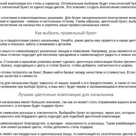
чной композиции его стиль и характер. Оптимальным выбором будет классический бук
 элегантный букет из одного вида цветов. Это поможет создать впечатление компетен
ом сочетании и композиционных решениях. Для более эмоционального впечатления мо
вия и гармонии - нежные и пастельные оттенки. Таким образом, цветочный букет, выб
печатление на начальство и укрепить ваши профессиональные связи.
Как выбрать правильный букет
усы и предпочтения своего начальника. Узнайте, какие цветы ему нравятся и какая цве
бор и показать заботу и внимание к деталям.
ой смысл и символизирует различные эмоции и пожелания. Например, розы являются 
аны отлично подходят для весенних праздников и символизируют радость и новые на
а. Стильная и красивая упаковка может сделать цветочную композицию более презент
бумагу, подходящую к цвету и стилю букета, чтобы добавить элегантности и шарма.
ы готовы потратить на букет. Важно найти баланс между качеством и стоимостью. Если
их качестве и свежести.
а для начальника будет зависеть от ваших знаний о его предпочтениях, а также от ко
и внимание при выборе букета, и ваш жест будет ярким и запоминающимся впечатлен
Лучшие цветочные композиции для начальника
я начальника имеет большое значение, так как он может стать отражением вашего вни
контекст, в котором будет подарен букет.
ся символом роскоши и элегантности. Выбирайте букет из крупных, ярких роз, которые
красного или бордового цвета подходят для подобной цветочной композиции.
 символизируют благородство, а орхидеи - изысканность и роскошь. Такая комбинация
 или нежно-розовые цветы, чтобы дополнить стиль подарка.
ик любит нестандартные и оригинальные вещи, то композиция из экзотических цветов