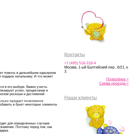
Контакты
+7 (495) 518-318-4
Москва, 1-ый Балтийский пер., 6/21, к.
3.
жет помочь в дальнейшем карьерном
я подарок начальнику. И что может
Подробнее >
Схема проезда >
ся в его выборе. Важно учесть
лизируют успех, процветание и
мволом роскоши и достижений.
Наши клиенты
олько придает позитивное
обавить в букет некоторые элементы
одит для определенных случаев.
уважение. Поэтому перед тем, как
дарка.