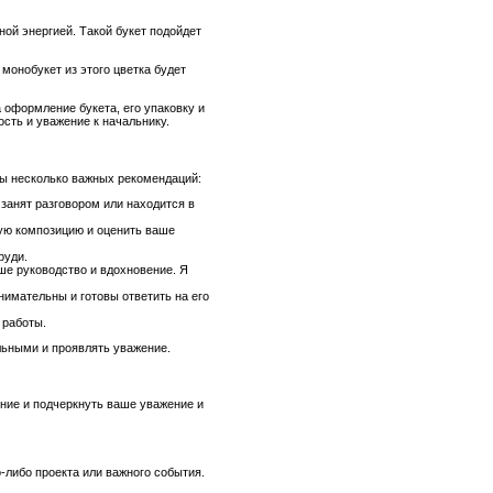
ной энергией. Такой букет подойдет
 монобукет из этого цветка будет
 оформление букета, его упаковку и
сть и уважение к начальнику.
ны несколько важных рекомендаций:
 занят разговором или находится в
ную композицию и оценить ваше
руди.
ше руководство и вдохновение. Я
нимательны и готовы ответить на его
 работы.
льными и проявлять уважение.
ние и подчеркнуть ваше уважение и
-либо проекта или важного события.