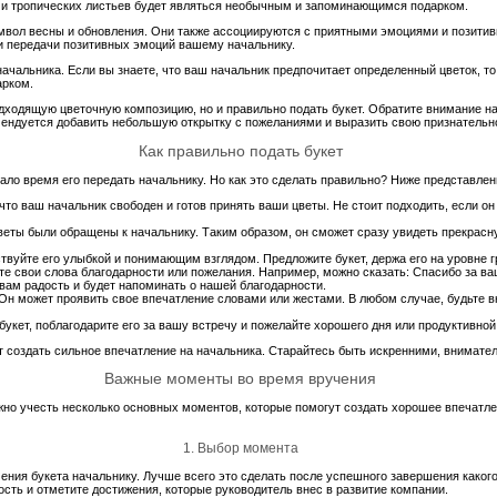
в и тропических листьев будет являться необычным и запоминающимся подарком.
имвол весны и обновления. Они также ассоциируются с приятными эмоциями и позитив
и передачи позитивных эмоций вашему начальнику.
начальника. Если вы знаете, что ваш начальник предпочитает определенный цветок, то
арком.
дходящую цветочную композицию, но и правильно подать букет. Обратите внимание на
мендуется добавить небольшую открытку с пожеланиями и выразить свою признательно
Как правильно подать букет
тало время его передать начальнику. Но как это сделать правильно? Ниже представле
что ваш начальник свободен и готов принять ваши цветы. Не стоит подходить, если он
 цветы были обращены к начальнику. Таким образом, он сможет сразу увидеть прекрас
твуйте его улыбкой и понимающим взглядом. Предложите букет, держа его на уровне г
те свои слова благодарности или пожелания. Например, можно сказать: Спасибо за ва
 вам радость и будет напоминать о нашей благодарности.
 Он может проявить свое впечатление словами или жестами. В любом случае, будьте в
 букет, поблагодарите его за вашу встречу и пожелайте хорошего дня или продуктивной
т создать сильное впечатление на начальника. Старайтесь быть искренними, внимате
Важные моменты во время вручения
жно учесть несколько основных моментов, которые помогут создать хорошее впечатле
1. Выбор момента
ния букета начальнику. Лучше всего это сделать после успешного завершения какого
сть и отметите достижения, которые руководитель внес в развитие компании.