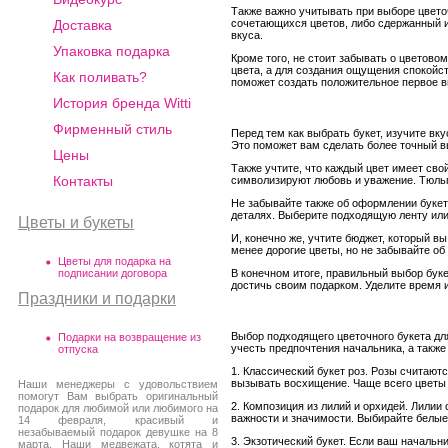
Также важно учитывать при выборе цвето
сочетающихся цветов, либо сдержанный и
Доставка
вкуса.
Упаковка подарка
Кроме того, не стоит забывать о цветов
цвета, а для создания ощущения спокойст
Как поливать?
поможет создать положительное первое в
История бренда Witti
Фирменный стиль
Перед тем как выбрать букет, изучите вк
Это поможет вам сделать более точный вы
Цены
Также учтите, что каждый цвет имеет св
Контакты
символизируют любовь и уважение. Тюльп
Не забывайте также об оформлении букет
деталях. Выберите подходящую ленту или 
Цветы и букеты
И, конечно же, учтите бюджет, который в
менее дорогие цветы, но не забывайте об 
Цветы для подарка на
подписании договора
В конечном итоге, правильный выбор букет
достичь своим подарком. Уделите время 
Праздники и подарки
Выбор подходящего цветочного букета дл
Подарки на возвращение из
учесть предпочтения начальника, а также 
отпуска
1. Классический букет роз. Розы считают
вызывать восхищение. Чаще всего цветы 
Наши менеджеры с удовольствием
помогут Вам выбрать оригинальный
2. Композиция из лилий и орхидей. Лилии
подарок для любимой или любимого на
важности и значимости. Выбирайте белые
14 февраля, красивый и
незабываемый подарок девушке на 8
3. Экзотический букет. Если ваш начальн
марта. Наши медвежата, котята и