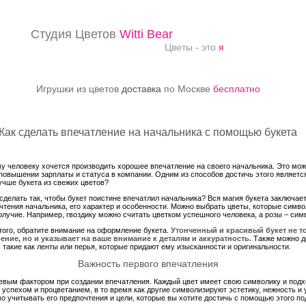
Студия Цветов
Witti Bear
Цветы - это
я
Игрушки из цветов
доставка
по Москве
бесплатно
Как сделать впечатление на начальника с помощью букета
у человеку хочется производить хорошее впечатление на своего начальника. Это мо
 повышении зарплаты и статуса в компании. Одним из способов достичь этого являетс
учше букета из свежих цветов?
 сделать так, чтобы букет поистине впечатлил начальника? Вся магия букета заключает
чтения начальника, его характер и особенности. Можно выбрать цветы, которые симво
олучие. Например, гвоздику можно считать цветком успешного человека, а розы – си
того, обратите внимание на оформление букета.
Утонченный и красивый букет не т
ение, но и указывает на ваше внимание к деталям и аккуратность.
Также можно д
, такие как ленты или перья, которые придают ему изысканности и оригинальности.
Важность первого впечатления
евым фактором при создании впечатления. Каждый цвет имеет свою символику и подх
успехом и процветанием, в то время как другие символизируют эстетику, нежность и 
о учитывать его предпочтения и цели, которые вы хотите достичь с помощью этого по