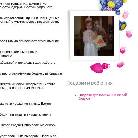
ет, состоящий из гармонично
тности, сдержанности и хорошего
жно использовать яркие и насыщенные
ранный с учетом всех этих факторов,
товая гамма привлекает его внимание.
классическим выбором и
чинания.
абельной и показать вашу заботу о
 у вас ограниченный бюджет, выбирайте
Подарки и всё о них
нтекста и целей, которые вы хотите
ием для вашего начальника.
Подарки для близких на любой
бюджет
мания и уважения к нему. Важно
 будут выглядеть внушительно и
 цветов создаст впечатление особой
 будет отличным выбором. Например,