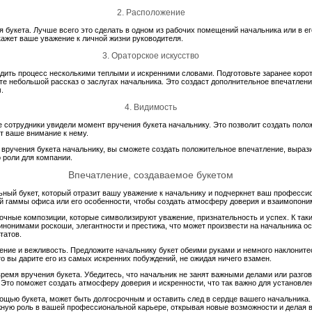
2. Расположение
букета. Лучше всего это сделать в одном из рабочих помещений начальника или в ег
ажет ваше уважение к личной жизни руководителя.
3. Ораторское искусство
ить процесс несколькими теплыми и искренними словами. Подготовьте заранее коротк
те небольшой рассказ о заслугах начальника. Это создаст дополнительное впечатлени
.
4. Видимость
 сотрудники увидели момент вручения букета начальнику. Это позволит создать поло
т ваше внимание к нему.
ручения букета начальнику, вы сможете создать положительное впечатление, вырази
 роли для компании.
Впечатление, создаваемое букетом
ьный букет, который отразит вашу уважение к начальнику и подчеркнет ваш професси
ой гаммы офиса или его особенности, чтобы создать атмосферу доверия и взаимопони
очные композиции, которые символизируют уважение, признательность и успех. К та
синонимами роскоши, элегантности и престижа, что может произвести на начальника о
татов.
ение и вежливость. Предложите начальнику букет обеими руками и немного наклонитес
то вы дарите его из самых искренних побуждений, не ожидая ничего взамен.
емя вручения букета. Убедитесь, что начальник не занят важными делами или разгов
. Это поможет создать атмосферу доверия и искренности, что так важно для установл
ощью букета, может быть долгосрочным и оставить след в сердце вашего начальника.
жную роль в вашей профессиональной карьере, открывая новые возможности и делая