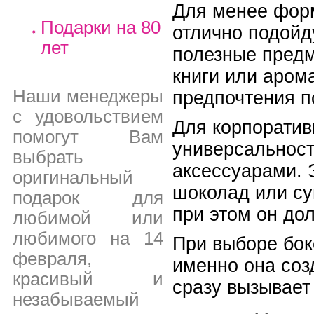
Для менее форм
Подарки на 80
отлично подойд
лет
полезные предм
книги или аром
Наши менеджеры
предпочтения п
с удовольствием
Для корпоратив
помогут Вам
универсальност
выбрать
аксессуарами. 
оригинальный
шоколад или су
подарок для
при этом он до
любимой или
любимого на 14
При выборе бок
февраля,
именно она соз
красивый и
сразу вызывает
незабываемый