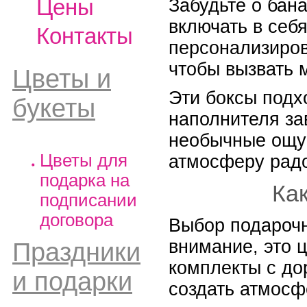
Цены
Забудьте о бан
включать в себ
Контакты
персонализиров
чтобы вызвать м
Цветы и
Эти боксы подх
букеты
наполнителя зав
необычные ощущ
Цветы для
атмосферу радо
подарка на
Ка
подписании
договора
Выбор подарочно
внимание, это 
Праздники
комплекты с до
и подарки
создать атмосф