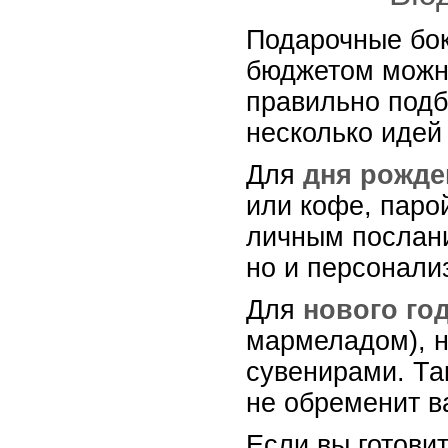
Подарочные бок
бюджетом можно
правильно подб
несколько идей
Для
дня рожде
или кофе, парой
личным послани
но и персонали
Для
нового го
мармеладом), н
сувенирами. Та
не обременит в
Если вы готови