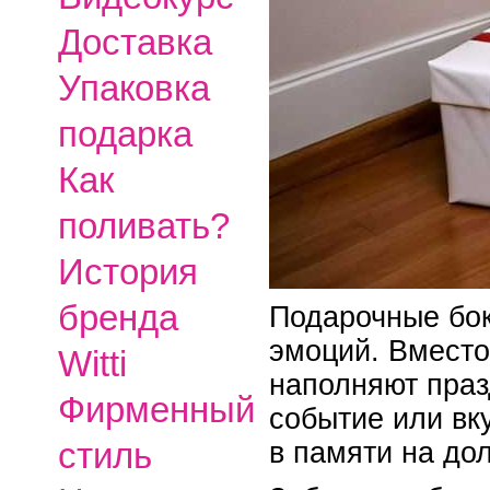
Доставка
Упаковка
подарка
Как
поливать?
История
бренда
Подарочные бок
эмоций. Вместо
Witti
наполняют праз
Фирменный
событие или вк
стиль
в памяти на до