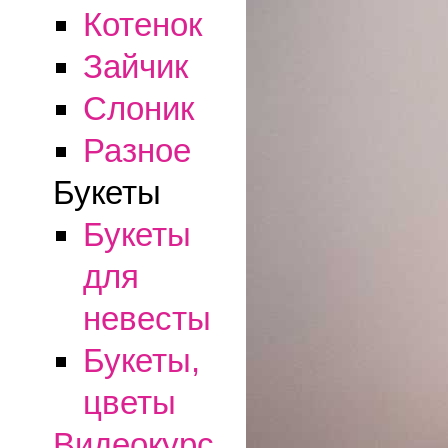
Котенок
Зайчик
Слоник
Разное
Букеты
Букеты
для
невесты
Букеты,
цветы
Видеокурс