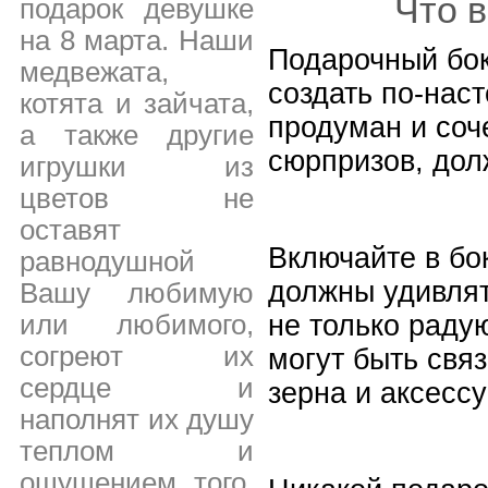
Что в
подарок девушке
на 8 марта. Наши
Подарочный бок
медвежата,
создать по-нас
котята и зайчата,
продуман и соч
а также другие
сюрпризов, дол
игрушки из
цветов не
оставят
Включайте в бо
равнодушной
должны удивлят
Вашу любимую
или любимого,
не только радую
согреют их
могут быть свя
сердце и
зерна и аксесс
наполнят их душу
теплом и
ощущением того,