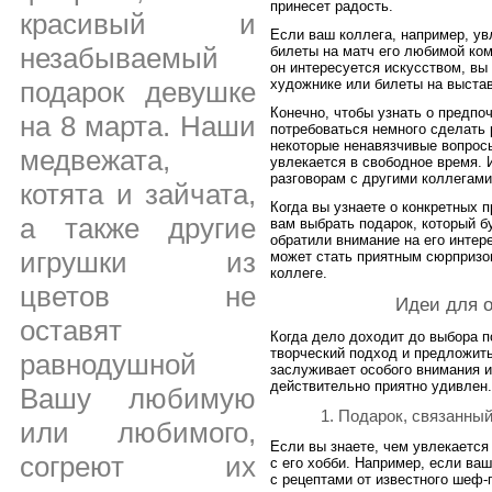
принесет радость.
красивый и
Если ваш коллега, например, ув
незабываемый
билеты на матч его любимой ком
он интересуется искусством, вы
художнике или билеты на выстав
подарок девушке
Конечно, чтобы узнать о предпо
на 8 марта. Наши
потребоваться немного сделать
некоторые ненавязчивые вопросы
медвежата,
увлекается в свободное время. 
разговорам с другими коллегами
котята и зайчата,
Когда вы узнаете о конкретных 
а также другие
вам выбрать подарок, который б
обратили внимание на его интер
игрушки из
может стать приятным сюрпризом
коллеге.
цветов не
Идеи для о
оставят
Когда дело доходит до выбора п
творческий подход и предложить
равнодушной
заслуживает особого внимания и
действительно приятно удивлен.
Вашу любимую
1. Подарок, связанны
или любимого,
Если вы знаете, чем увлекается 
согреют их
с его хобби. Например, если ваш
с рецептами от известного шеф-