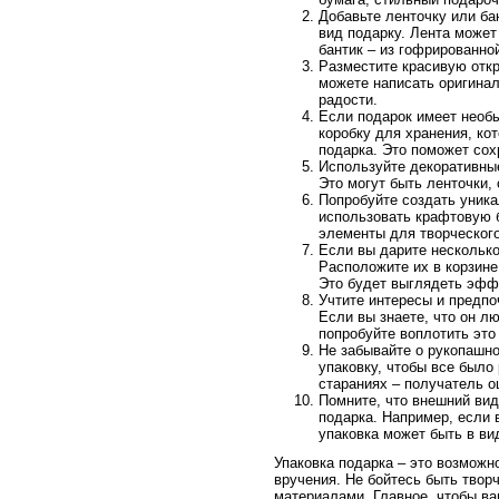
Добавьте ленточку или ба
вид подарку. Лента может 
бантик – из гофрированно
Разместите красивую отк
можете написать оригинал
радости.
Если подарок имеет необ
коробку для хранения, ко
подарка. Это поможет сох
Используйте декоративны
Это могут быть ленточки,
Попробуйте создать уник
использовать крафтовую б
элементы для творческог
Если вы дарите несколько
Расположите их в корзине 
Это будет выглядеть эффе
Учтите интересы и предпо
Если вы знаете, что он л
попробуйте воплотить это 
Не забывайте о рукопашно
упаковку, чтобы все было 
стараниях – получатель о
Помните, что внешний вид
подарка. Например, если 
упаковка может быть в ви
Упаковка подарка – это возможн
вручения. Не бойтесь быть твор
материалами. Главное, чтобы в