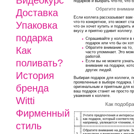
Видеокурс
подарков и выбрать что-то, что 
Обратите внимани
Доставка
Если коллега рассказывает вам 
что-то конкретное, это может ст
Упаковка
что он хочет купить и подарить 
вкусу и приятно удивит коллегу.
подарка
Спрашивайте у коллеги в 
подарок или что бы он хот
Как
Обратите внимание на то,
часто упоминает. Это мож
работой.
поливать?
Если вы не можете узнать
внимание на подарки, кот
других людей.
История
Выбирая подарок для коллеги, по
проявленные в выборе подарка.
бренда
оригинальным и приятным для ко
ваш подарок станет не просто п
уважения к коллеге.
Witti
Как подобра
Фирменный
Учтите предпочтения и интересы 
1.
как подарок, который соответств
стиль
например, увлекается чтением, п
Обратите внимание на детали. Э
2.
качеством и вниманием к деталя