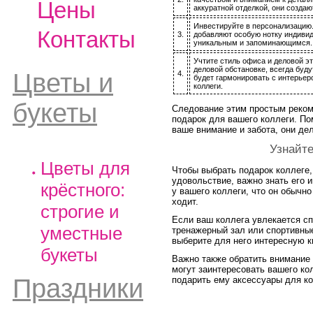
Цены
аккуратной отделкой, они созда
Инвестируйте в персонализацию.
Контакты
3.
добавляют особую нотку индивид
уникальным и запоминающимся.
Учтите стиль офиса и деловой э
деловой обстановке, всегда буд
Цветы и
4.
будет гармонировать с интерье
коллеги.
букеты
Следование этим простым реком
подарок для вашего коллеги. Пом
ваше внимание и забота, они д
Узнайте
Цветы для
Чтобы выбрать подарок коллеге,
удовольствие, важно знать его и
крёстного:
у вашего коллеги, что он обычн
ходит.
строгие и
Если ваш коллега увлекается сп
уместные
тренажерный зал или спортивные
выберите для него интересную к
букеты
Важно также обратить внимание 
могут заинтересовать вашего ко
Праздники
подарить ему аксессуары для к