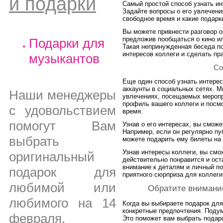
и подарки
Самый простой способ узнать ин
Задайте вопросы о его увлечения
свободное время и какие подарк
Вы можете привнести разговор о
предложив пообщаться о кино ил
Подарки для
Такая непринужденная беседа п
интересов коллеги и сделать пр
музыкантов
Со
Еще один способ узнать интерес
аккаунты в социальных сетях. 
Наши менеджеры
увлечениях, посещаемых меропр
профиль вашего коллеги и посмо
с удовольствием
время.
помогут Вам
Узнав о его интересах, вы смож
Например, если он регулярно пу
выбрать
можете подарить ему билеты на 
Узнав интересы коллеги, вы смо
оригинальный
действительно понравится и ост
внимание к деталям и личный по
подарок для
приятного сюрприза для коллеги
любимой или
Обратите внимание
любимого на 14
Когда вы выбираете подарок для
конкретные предпочтения. Подум
февраля,
Это поможет вам выбрать подаро