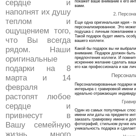
сердце и
покажет ваше внимание к его и
вами.
наполнят их душу
2. Персон
теплом и
Еще одна оригинальная идея - п
персонализированное. Это может
ощущением того,
подушка с личным пожеланием 
Такой подарок будет иметь особ
что Вы всегда
вашего коллеги.
рядом. Наши
Какой бы подарок вы ни выбрали,
внимание. Подарок должен быть 
оригинальные
предпочтения коллеги. И помнит
искреннее желание сделать ваше
подарки на 8
его как профессионала и как лич
Персонал
марта и 14
Персонализированные подарки м
февраля
интерьера с гравировкой имени 
идеально отражающих индивидуа
растопят любое
Грави
сердце и
Один из самых популярных спос
привнесут в
имени или даты на предмете ин
заказать гравировку имени и до
Вашу семейную
фотографий, стильном ручке или
уникальность подарка и сделает
жизнь много