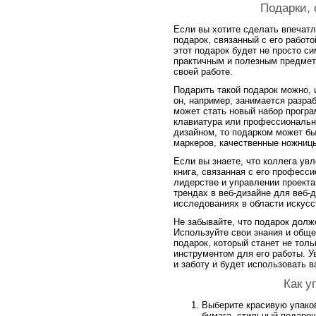
Подарки, 
Если вы хотите сделать впечат
подарок, связанный с его работ
этот подарок будет не просто с
практичным и полезным предмет
своей работе.
Подарить такой подарок можно, 
он, например, занимается разра
может стать новый набор прогр
клавиатура или профессиональн
дизайном, то подарком может б
маркеров, качественные ножницы
Если вы знаете, что коллега ув
книга, связанная с его професси
лидерстве и управлении проекта
трендах в веб-дизайне для веб-
исследованиях в области искусс
Не забывайте, что подарок долж
Используйте свои знания и обще
подарок, который станет не тол
инструментом для его работы. У
и заботу и будет использовать 
Как у
Выберите красивую упаков
бумага, стильный подароч