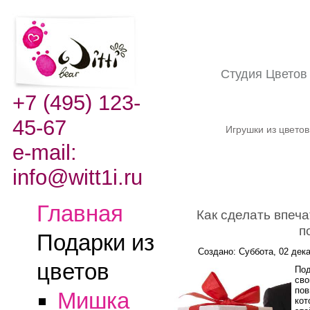
Студия Цвето
+7 (495) 123-
45-67
Игрушки из цвето
e-mail:
info@witt1i.ru
Главная
Как сделать впеч
п
Подарки из
Создано: Суббота, 02 дек
цветов
Под
сво
пов
Мишка
кот