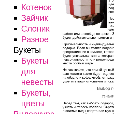
это
иде
Котенок
под
оце
Зайчик
Пер
важ
Слоник
Вам
чём
работе или в свободное время. 
Разное
будет действительно приятен и 
Оригинальность и индивидуальн
Букеты
подарка. Если вы хотите подарит
представление о коллеге, котор
будет уникальная книга, которая
Букеты
персональности, или ретро-пред
места особый шарм.
для
Не забывайте, что самый ценный
ваш коллега также будет рад со
на обед или кофе, чтобы отпраз
невесты
укрепить ваши отношения и пока
Выбор п
Букеты,
Узнайт
цветы
Перед тем, как выбрать подарок
узнать интересы коллеги. Обрати
любимые виды спорта или музык