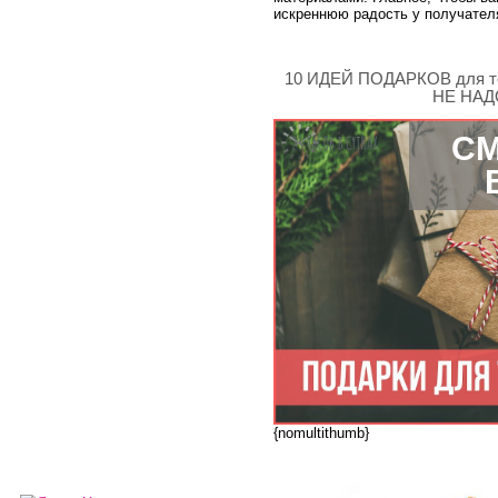
искреннюю радость у получател
10 ИДЕЙ ПОДАРКОВ для те
НЕ НАДО
СМ
{nomultithumb}