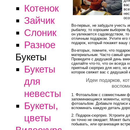
для
вас
Котенок
все
нес
Зайчик
осо
Во-первых, не забудьте учесть 
Слоник
рыбалку, то хорошим выбором бу
он увлекается садоводством, то
отличным подарком. Учтите его 
Разное
подарок, который покажет вашу 
Во-вторых, помните, что подаро
Букеты
материальным. Часто самый цен
Проведите с дедушкой день вмес
сделайте что-то, что он всегда 
Букеты
приятный сюрприз для него, но 
которое свяжет вас с дедушкой 
для
Идеи подарков, ко
воспом
невесты
1. Фотоальбом с совместными ф
запоминающиеся моменты, котор
Букеты,
фотоальбом. Добавьте подписи 
вспоминать каждую деталь доро
цветы
2. Подарок-сюрприз. Устроите 
он точно не ожидает. Может быть
побывать, или организация встре