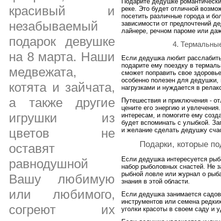
Подарите дедушке романтически
красивый и
реке. Это будет отличной возмо
посетить различные города и бо
незабываемый
зависимости от предпочтений де
лайнере, речном пароме или даж
подарок девушке
4. Термальны
на 8 марта. Наши
Если дедушка любит расслабить
подарите ему поездку в термаль
медвежата,
сможет поправить свое здоровье
особенно полезен для дедушки,
котята и зайчата,
нагрузками и нуждается в релак
а также другие
Путешествия и приключения - от
цените его энергию и увлечения
игрушки из
интересам, и помогите ему созд
будет вспоминать с улыбкой. Зап
цветов не
и желание сделать дедушку сча
Подарки, которые п
оставят
Если дедушка интересуется рыб
равнодушной
набор рыболовных снастей. Не з
рыбной ловле или журнал о рыб
Вашу любимую
знания в этой области.
или любимого,
Если дедушка занимается садов
инструментов или семена редких
согреют их
уголки красоты в своем саду и 