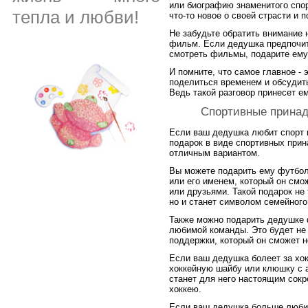
или биографию знаменитого спор
тепла и любви!
что-то новое о своей страсти и 
Не забудьте обратить внимание 
фильм. Если дедушка предпочита
смотреть фильмы, подарите ему
И помните, что самое главное - 
поделиться временем и обсудит
Ведь такой разговор принесет е
Спортивные принад
Если ваш дедушка любит спорт и
подарок в виде спортивных прин
отличным вариантом.
Вы можете подарить ему футбол
или его именем, который он смо
или друзьями. Такой подарок не 
но и станет символом семейного
Также можно подарить дедушке 
любимой команды. Это будет не 
поддержки, который он сможет н
Если ваш дедушка болеет за хок
хоккейную шайбу или клюшку с 
станет для него настоящим сокр
хоккею.
Если ваш дедушка больше любит 