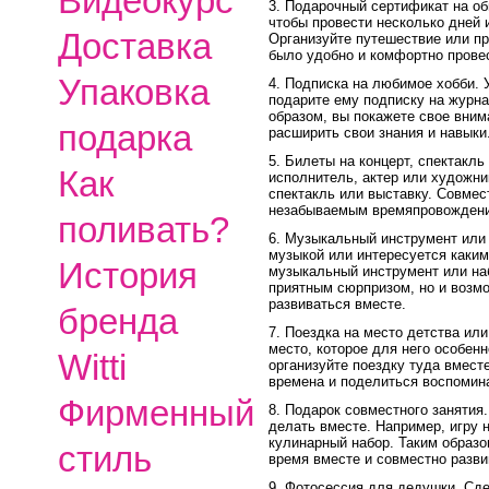
Видеокурс
3. Подарочный сертификат на об
чтобы провести несколько дней
Доставка
Организуйте путешествие или пр
было удобно и комфортно прове
Упаковка
4. Подписка на любимое хобби. 
подарите ему подписку на журна
образом, вы покажете свое вним
подарка
расширить свои знания и навыки
5. Билеты на концерт, спектакл
Как
исполнитель, актер или художник
спектакль или выставку. Совмес
незабываемым времяпровождение
поливать?
6. Музыкальный инструмент или
музыкой или интересуется каким
История
музыкальный инструмент или наб
приятным сюрпризом, но и возм
развиваться вместе.
бренда
7. Поездка на место детства или
место, которое для него особенн
Witti
организуйте поездку туда вмест
времена и поделиться воспомин
Фирменный
8. Подарок совместного занятия.
делать вместе. Например, игру 
кулинарный набор. Таким образо
стиль
время вместе и совместно разви
9. Фотосессия для дедушки. Сде