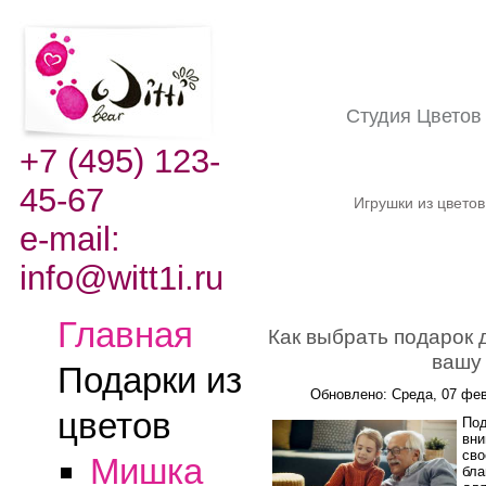
Студия Цвето
+7 (495) 123-
45-67
Игрушки из цвето
e-mail:
info@witt1i.ru
Главная
Как выбрать подарок 
вашу
Подарки из
Обновлено: Среда, 07 фев
цветов
Под
вни
сво
Мишка
бла