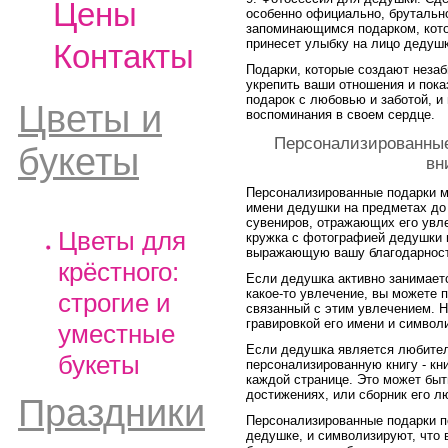
Цены
особенно официально, брутальн
запоминающимся подарком, кото
принесет улыбку на лицо дедушк
Контакты
Подарки, которые создают неза
укрепить ваши отношения и пока
подарок с любовью и заботой, и
Цветы и
воспоминания в своем сердце.
Персонализированные
букеты
вн
Персонализированные подарки м
имени дедушки на предметах до
сувениров, отражающих его увле
Цветы для
кружка с фотографией дедушки и
выражающую вашу благодарност
крёстного:
Если дедушка активно занимаетс
какое-то увлечение, вы можете 
строгие и
связанный с этим увлечением. Н
гравировкой его имени и символ
уместные
Если дедушка является любител
букеты
персонализированную книгу - кни
каждой странице. Это может быт
достижениях, или сборник его л
Праздники
Персонализированные подарки п
дедушке, и символизируют, что в