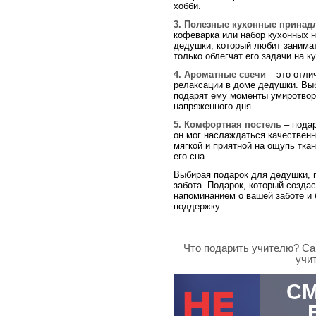
хобби.
3. Полезные кухонные принад
кофеварка или набор кухонных 
дедушки, который любит занима
только облегчат его задачи на ку
4. Ароматные свечи
– это отли
релаксации в доме дедушки. Вы
подарят ему моменты умиротвор
напряженного дня.
5. Комфортная постель
– подар
он мог наслаждаться качествен
мягкой и приятной на ощупь тка
его сна.
Выбирая подарок для дедушки, п
забота. Подарок, который создас
напоминанием о вашей заботе и 
поддержку.
Что подарить учителю? Са
учит
СМ