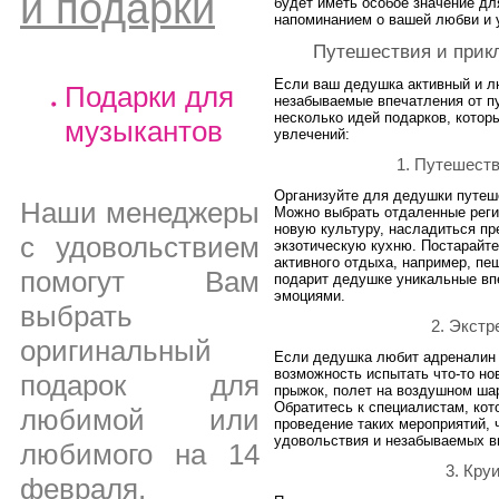
и подарки
будет иметь особое значение д
напоминанием о вашей любви и 
Путешествия и прик
Если ваш дедушка активный и л
Подарки для
незабываемые впечатления от пу
несколько идей подарков, котор
музыкантов
увлечений:
1. Путешеств
Организуйте для дедушки путеше
Наши менеджеры
Можно выбрать отдаленные регио
новую культуру, насладиться п
с удовольствием
экзотическую кухню. Постарайт
активного отдыха, например, пе
помогут Вам
подарит дедушке уникальные вп
эмоциями.
выбрать
2. Экстр
оригинальный
Если дедушка любит адреналин 
возможность испытать что-то но
подарок для
прыжок, полет на воздушном шар
Обратитесь к специалистам, кот
любимой или
проведение таких мероприятий,
удовольствия и незабываемых в
любимого на 14
3. Кру
февраля,