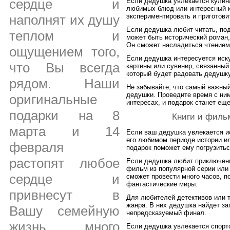
сердце и
Если дедушка увлекается кулина
любимых блюд или интересный к
экспериментировать и приготови
наполнят их душу
Если дедушка любит читать, под
теплом и
может быть исторический роман,
Он сможет насладиться чтением 
ощущением того,
Если дедушка интересуется иск
что Вы всегда
картины или сувенир, связанный
который будет радовать дедушку
рядом. Наши
Не забывайте, что самый важный
дедушки. Проведите время с ним
оригинальные
интересах, и подарок станет ещ
подарки на 8
Книги и филь
марта и 14
Если ваш дедушка увлекается ис
его любимом периоде истории ил
февраля
подарок поможет ему погрузитьс
растопят любое
Если дедушка любит приключени
фильм из популярной серии или
сердце и
сможет провести много часов, п
фантастические миры.
привнесут в
Для любителей детективов или т
жанра. В них дедушка найдет за
Вашу семейную
непредсказуемый финал.
жизнь много
Если дедушка увлекается спорто