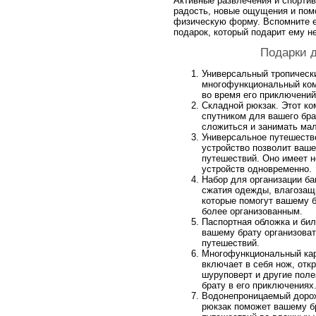
Активные развлечения и спорти
радость, новые ощущения и пом
физическую форму. Вспомните е
подарок, который подарит ему 
Подарки 
Универсальный тропически
многофункциональный ком
во время его приключений
Складной рюкзак. Этот ко
спутником для вашего бра
сложиться и занимать мал
Универсальное путешеств
устройство позволит ваше
путешествий. Оно имеет н
устройств одновременно.
Набор для организации ба
сжатия одежды, влагозащ
которые помогут вашему б
более организованным.
Паспортная обложка и бил
вашему брату организоват
путешествий.
Многофункциональный кар
включает в себя нож, откр
шуруповерт и другие пол
брату в его приключениях
Водонепроницаемый дорож
рюкзак поможет вашему б