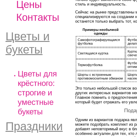
Цены
стиль и индивидуальность.
Сейчас на рынке представлены 
Контакты
специализируются на создании 
останется только выбрать тот, 
Примеры необычной
Цветы и
одежды
Самофотографирующаяся
Футбо
футболка
делат
букеты
Куртк
Светящаяся куртка
свече
Футбо
Термофутболка
оптим
Цветы для
Шорты с встроенным
Шорты
противомоскитным обманом
насе
крёстного:
Это только небольшой список в
строгие и
других интересных вариантов н
Главное помнить о предпочтения
уместные
который будет отражать его увл
букеты
Пода
Одним из вариантов подарка явл
Праздники
можете подобрать комплект из р
добавят неповторимый вкус в бл
особенно актуален для тех, кто