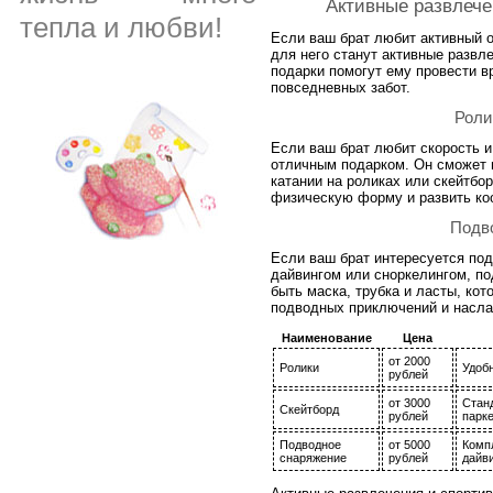
Активные развлече
тепла и любви!
Если ваш брат любит активный о
для него станут активные развл
подарки помогут ему провести в
повседневных забот.
Роли
Если ваш брат любит скорость и
отличным подарком. Он сможет 
катании на роликах или скейтбо
физическую форму и развить ко
Подв
Если ваш брат интересуется по
дайвингом или сноркелингом, по
быть маска, трубка и ласты, кот
подводных приключений и насла
Наименование
Цена
от 2000
Ролики
Удобн
рублей
от 3000
Станд
Скейтборд
рублей
парке
Подводное
от 5000
Компл
снаряжение
рублей
дайв