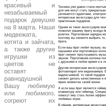
красивый и
Техника уже давно стала неотъ
для нее могут стать прекрасным
незабываемый
увлекается гаджетами, электрон
интересные аксессуары для тех
подарок девушке
практичным подарком.
на 8 марта. Наши
Одним из таких аксессуаров мож
позволит вашему брату всегда б
медвежата,
розетки. Портативная зарядка м
поэтому вы сможете выбрать то
котята и зайчата,
брата.
Если ваш брат любит музыку, в
а также другие
наушники или портативную коло
брат сможет прослушивать музы
игрушки из
звуком. Портативная колонка п
с друзьями в любое время и в л
цветов не
Другим интересным аксессуаром
оставят
фотоаппарат или видеокамера. 
видеосъемкой, то такой подарок
равнодушной
сможет делать качественные и я
ярких моментах своей жизни.
Вашу любимую
А если ваш брат является гейме
или любимого,
клавиатуру или геймпад. Специ
помогут ему стать более эффект
любимых играх.
согреют их
В общем, интересные аксессуар