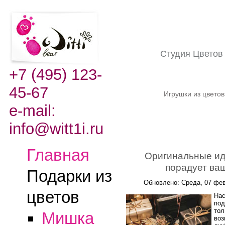
Студия Цвето
+7 (495) 123-
45-67
Игрушки из цвето
e-mail:
info@witt1i.ru
Главная
Оригинальные иде
порадует ваш
Подарки из
Обновлено: Среда, 07 фев
цветов
Нас
под
тол
Мишка
воз