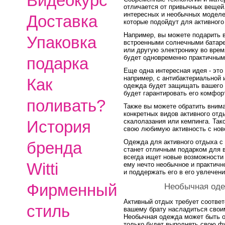
Видеокурс
отличается от привычных вещей
интересных и необычных моделей
Доставка
которые подойдут для активного
Например, вы можете подарить 
Упаковка
встроенными солнечными батаре
или другую электронику во врем
будет одновременно практичным
подарка
Еще одна интересная идея - это
например, с антибактериальной 
Как
одежда будет защищать вашего 
будет гарантировать его комфор
поливать?
Также вы можете обратить вним
конкретных видов активного отд
История
скалолазания или кемпинга. Так
свою любимую активность с нов
Одежда для активного отдыха с
бренда
станет отличным подарком для в
всегда ищет новые возможности
Witti
ему нечто необычное и практичн
и поддержать его в его увлечени
Фирменный
Необычная оде
Активный отдых требует соотве
стиль
вашему брату насладиться свои
Необычная одежда может быть о
только будет выполнять свою фу