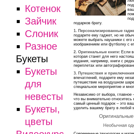
люб
под
Котенок
ваш
пом
Зайчик
под
подарков брату.
Слоник
1. Персонализированные гадж
подарите ему гаджет, но не обы
можете выбрать наушники с его
Разное
изображением или футболку с е
2. Оригинальные книги:
Если ва
Букеты
которая станет для него насто
издания, например, книги с ред
переплетах или автографирован
Букеты
3. Путешествия и приключения
впечатлений, подарите ему нез
для
путешествие на воздушном шаре,
специальное мероприятие и мног
невесты
Независимо от выбора, главное –
что вы внимательно относитесь 
самый ценный подарок – это ваш
Букеты,
уделить вашему брату в любой 
Оригинальные 
цветы
Необычная оде
Современные технологии и мате