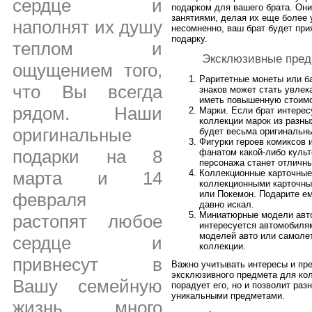
сердце и
подарком для вашего брата. Он
занятиями, делая их еще более
наполнят их душу
несомненно, ваш брат будет при
подарку.
теплом и
Эксклюзивные пред
ощущением того,
Раритетные монеты или б
что Вы всегда
знаков может стать увлек
иметь повышенную стоимо
рядом. Наши
Марки. Если брат интерес
коллекции марок из разны
оригинальные
будет весьма оригинальн
Фигурки героев комиксов 
подарки на 8
фанатом какой-либо культ
персонажа станет отличны
марта и 14
Коллекционные карточные
коллекционными карточным
или Покемон. Подарите ем
февраля
давно искал.
Миниатюрные модели авто
растопят любое
интересуется автомобиля
моделей авто или самолет
сердце и
коллекции.
привнесут в
Важно учитывать интересы и пре
эксклюзивного предмета для кол
Вашу семейную
порадует его, но и позволит раз
уникальными предметами.
жизнь много