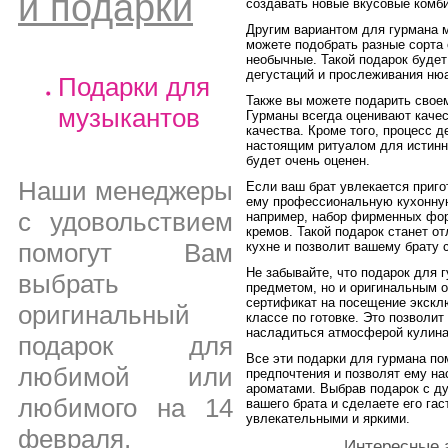
и подарки
создавать новые вкусовые комб
Другим вариантом для гурмана 
можете подобрать разные сорта с
необычные. Такой подарок буде
дегустаций и прослеживания нюа
Подарки для
Также вы можете подарить своем
музыкантов
Гурманы всегда оценивают качес
качества. Кроме того, процесс 
настоящим ритуалом для истинны
будет очень оценен.
Наши менеджеры
Если ваш брат увлекается приго
ему профессиональную кухонную
с удовольствием
например, набор фирменных фор
кремов. Такой подарок станет о
помогут Вам
кухне и позволит вашему брату 
Не забывайте, что подарок для 
выбрать
предметом, но и оригинальным 
сертификат на посещение эксклю
оригинальный
классе по готовке. Это позволит
насладиться атмосферой кулина
подарок для
Все эти подарки для гурмана по
любимой или
предпочтения и позволят ему н
ароматами. Выбрав подарок с д
любимого на 14
вашего брата и сделаете его га
увлекательными и яркими.
февраля,
Интересные 