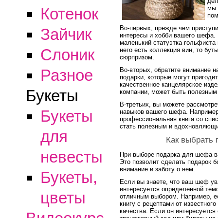
дел
мы 
Котенок
пом
Во-первых, прежде чем приступи
Зайчик
интересы и хобби вашего шефа. 
маленький статуэтка гольфиста
Слоник
него есть коллекция вин, то бут
сюрпризом.
Во-вторых, обратите внимание н
Разное
подарки, которые могут пригоди
качественное канцелярское издел
Букеты
компании, может быть полезным
В-третьих, вы можете рассмотре
Букеты
навыков вашего шефа. Например,
профессиональная книга со спис
стать полезным и вдохновляющи
для
Как выбрать 
невесты
При выборе подарка для шефа в
Это позволит сделать подарок б
внимание и заботу о нем.
Букеты,
Если вы знаете, что ваш шеф ув
интересуется определенной темо
цветы
отличным выбором. Например, е
книгу с рецептами от известног
качества. Если он интересуется