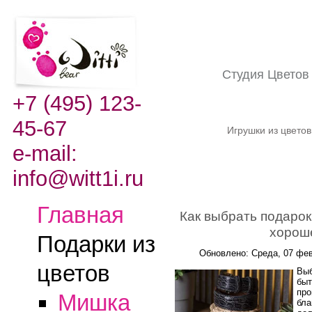
Студия Цвето
+7 (495) 123-
45-67
Игрушки из цвето
e-mail:
info@witt1i.ru
Главная
Как выбрать подарок
хорош
Подарки из
Обновлено: Среда, 07 фев
цветов
Выб
быт
про
Мишка
бла