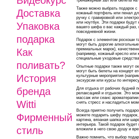
Видеокурс
тренажерный зал или билеты на
Также можно выбрать подарок с 
Доставка
кожаный портфель или пенал дл
ручку с гравировкой или электр
или ноутбук. Эти подарки будут
Упаковка
вашего шефа о вас каждый раз, 
повседневной жизни.
подарка
Подарок с элементом роскоши т
могут быть дорогие алкогольные
премиальных марок), качествен
Как
(например, кожаный кресло или 
специальные уходовые средства
поливать?
Опытные подарки также могут о
могут быть билеты на концерт е
История
культурные мероприятия (наприм
экскурсии или курсы по интерес
бренда
Для отдыха от рабочих будней п
релаксацией и отдыхом. Это мож
массаж или сеанс ароматерапии
Witti
снять стресс и насладиться мом
Всегда приятно получить подаро
Фирменный
можете подарить шефу подарок,
картина, вязаная шапка или ша
интерьера. Такой подарок будет 
стиль
вложили в него свою душу и вре
Важно помнить, что выбор пода