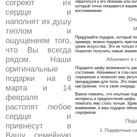
согреют их
обратиться к его близким или ко
который точно понравится ваше
сердце и
воспоминания.
Опы
наполнят их душу
М
теплом и
Придумайте подарок, который п
ощущением того,
примеру, можно подарить пригла
уроки искусства. Это не только 
что Вы всегда
позволит получить новые знания 
рядом. Наши
Абонемент в с
оригинальные
Подарите шефу возможность рас
состояние. Абонемент в спа-сал
подарки на 8
сюрпризом и позволит ему регу
процедурами для тела. Это пом
марта и 14
настроение, что в свою очередь
Важно помнить, что опытные по
февраля
интересы и предпочтения шефа.
помогать ему стать лучше. Удив
растопят любое
вниманием, и ваш подарок обяза
сюрпризом.
сердце и
Пода
привнесут в
1. Подарочные с
Вашу семейную