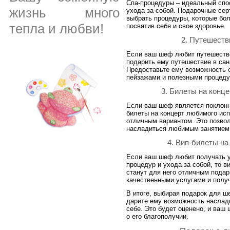
Спа-процедуры – идеальный спо
жизнь много
ухода за собой. Подарочные се
выбрать процедуры, которые бол
тепла и любви!
посвятив себя и свое здоровье.
2. Путешеств
Если ваш шеф любит путешество
подарить ему путешествие в сан
Предоставьте ему возможность 
пейзажами и полезными процеду
3. Билеты на конц
Если ваш шеф является поклонн
билеты на концерт любимого ис
отличным вариантом. Это позвол
насладиться любимым занятием
4. Вип-билеты на
Если ваш шеф любит получать у
процедур и ухода за собой, то в
станут для него отличным подар
качественными услугами и полу
В итоге, выбирая подарок для ш
дарите ему возможность наслад
себе. Это будет оценено, и ваш
о его благополучии.