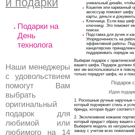
и подарки
уникальный дизайн, чтобы
Кошелек или карманный о
аксессуар поможет шефу 
карты, деньги и документы
Ключница. Если ваш шеф 
Подарки на
ключницу. Это поможет ем
поиски.
День
Подставка для ручек и ка
Упорядоченность на рабоч
технолога
эффективной работы. Под
канцелярских принадлежн
поддерживать порядок на 
Выбирая подарок с практической
Наши менеджеры
вашего шефа. Подарок должен 
мог им воспользоваться в повсе
с удовольствием
только порадует шефа, но и пок
Подарок 
помогут Вам
Идеи подарк
выбрать
1. Роскошные ручные наручные ч
оригинальный
который подчеркнет стиль и усп
бренда, которая будет соответс
подарок для
2. Эксклюзивное кожаное портмо
любимой или
который придаст образу вашего
Выберите модель из натурально
любимого на 14
заказу с учетом всех пожеланий