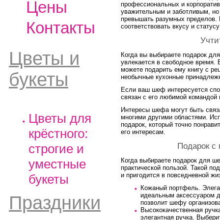
Цены
профессиональных и корпоратив
уважительным и заботливым, но
превышать разумных пределов.
Контакты
соответствовать вкусу и статус
Учти
Цветы и
Когда вы выбираете подарок для
увлекается в свободное время. Е
можете подарить ему книгу с ре
букеты
необычные кухонные принадлеж
Если ваш шеф интересуется спо
связан с его любимой командой
Интересы шефа могут быть связа
Цветы для
многими другими областями. Ис
подарок, который точно понрави
крёстного:
его интересам.
Подарок с 
строгие и
уместные
Когда выбираете подарок для ш
практической пользой. Такой по
и пригодится в повседневной жи
букеты
Кожаный портфель. Элега
идеальным аксессуаром д
Праздники
позволит шефу организова
Высококачественная ручка
элегантная ручка. Выбери