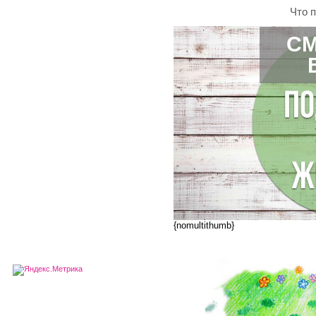
Что 
СМ
{nomultithumb}