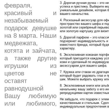
3. Дорогая ручная ручка – это н
февраля,
успеха и престижа. Выберите мо
уникальным дизайном, которая 
красивый и
вашего начальства.
незабываемый
4. Роскошный аксессуар для офи
пространство вашего шефа и под
подарок девушке
золотой или серебряный перьево
или золотую картушку для визит
на 8 марта. Наши
5. Дорогой парфюм – это класси
подчеркнет индивидуальность и
медвежата,
известного бренда, который буд
характеру.
котята и зайчата,
6. Эксклюзивная кожаная портфе
а также другие
который пригодится каждому ус
кожи и сделанный по индивидуа
игрушки из
аксессуаром для вашего шефа.
цветов не
7. Кружка или стакан из драгоц
который будет радовать глаз и 
оставят
шик. Можете выбрать кружку или
8. Эксклюзивные книги или альб
равнодушной
начальнику вашу заботу о его и
репродукциями картин известных
Вашу любимую
Не забудьте, что подарок с эле
или любимого,
качественным и стильным. Сдела
индивидуальные предпочтения в