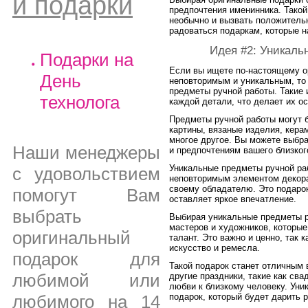
и подарки
предпочтения именинника. Такой
необычно и вызвать положитель
радоваться подаркам, которые н
Идея #2: Уникаль
Подарки на
Если вы ищете по-настоящему о
День
неповторимым и уникальным, то 
предметы ручной работы. Такие
технолога
каждой детали, что делает их о
Предметы ручной работы могут б
картины, вязаные изделия, кера
многое другое. Вы можете выбра
Наши менеджеры
и предпочтениям вашего близког
Уникальные предметы ручной раб
с удовольствием
неповторимым элементом декора,
своему обладателю. Это подаро
помогут Вам
оставляет яркое впечатление.
выбрать
Выбирая уникальные предметы р
мастеров и художников, которы
оригинальный
талант. Это важно и ценно, так 
искусство и ремесла.
подарок для
Такой подарок станет отличным 
любимой или
другие праздники, такие как сва
любви к близкому человеку. Уни
любимого на 14
подарок, который будет дарить р