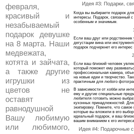
Идея #3: Подарки, св
февраля,
Когда вы выбираете подарок для 
красивый и
интересы. Подарок, связанный с
особенным и значимым.
незабываемый
подарок девушке
Если ваш друг или родственник
на 8 марта. Наши
дегустации вина или инструмент
подарок подчеркнет его интерес 
медвежата,
котята и зайчата,
Если ваш близкий человек увлек
который поможет ему развиватьс
а также другие
профессиональная камера, объе
на новые идеи и творчество. Так
игрушки из
практичным для любого фотогр
цветов не
В зависимости от хобби или инт
ему и другие специальные пред
оставят
любителя готовить можно выбра
кухонных принадлежностей. Для
равнодушной
экипировку. Помните, что самое 
которые вы вложили в его выбор
Вашу любимую
идеальный подарок, и ваш близк
вашим вниманием к его интерес
или любимого,
Идея #4: Подарочные 