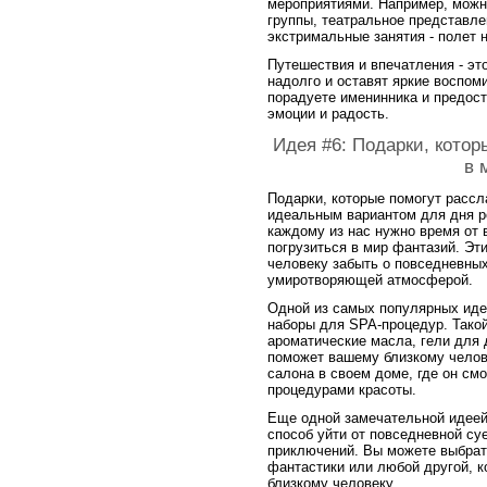
мероприятиями. Например, можн
группы, театральное представле
экстримальные занятия - полет 
Путешествия и впечатления - эт
надолго и оставят яркие воспом
порадуете именинника и предос
эмоции и радость.
Идея #6: Подарки, котор
в 
Подарки, которые помогут рассл
идеальным вариантом для дня р
каждому из нас нужно время от 
погрузиться в мир фантазий. Эт
человеку забыть о повседневных
умиротворяющей атмосферой.
Одной из самых популярных иде
наборы для SPA-процедур. Тако
ароматические масла, гели для 
поможет вашему близкому челов
салона в своем доме, где он см
процедурами красоты.
Еще одной замечательной идеей 
способ уйти от повседневной су
приключений. Вы можете выбрать
фантастики или любой другой, 
близкому человеку.