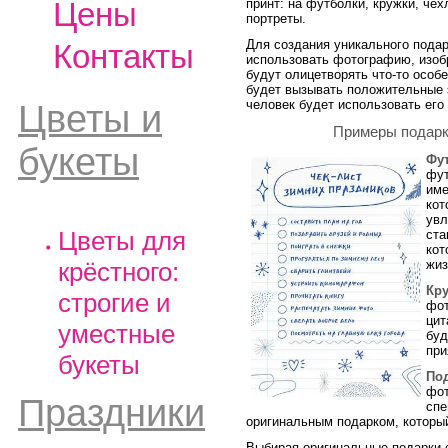
Цены
принт: на футболки, кружки, че
портреты.
Для создания уникального пода
Контакты
использовать фотографию, изоб
будут олицетворять что-то особ
будет вызывать положительные э
человек будет использовать его
Цветы и
Примеры подарк
букеты
Фу
фут
име
кот
увл
Цветы для
ста
кот
крёстного:
жиз
Кр
строгие и
фот
цит
уместные
буд
при
букеты
По
фот
Праздники
спе
оригинальным подарком, который
Выбирая оригинальные подарки 