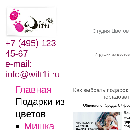
Студия Цвето
+7 (495) 123-
45-67
Игрушки из цвето
e-mail:
info@witt1i.ru
Главная
Как выбрать подарок 
порадоват
Подарки из
Обновлено: Среда, 07 фев
цветов
Де
мож
дор
Мишка
под