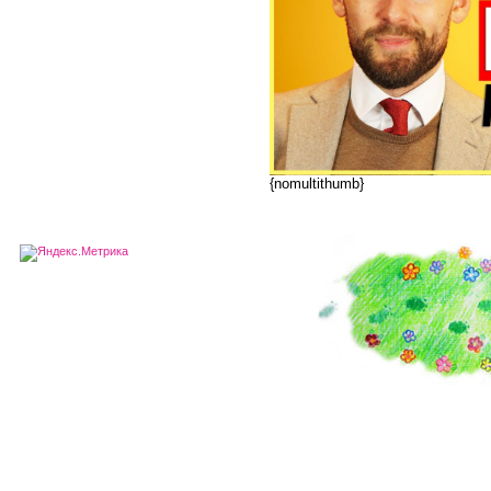
{nomultithumb}