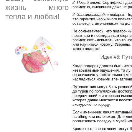
2. Новый опыт.
Сертификат дает
жизнь много
возможно, именинник даже не ра
тепла и любви!
3. Запоминающийся подарок.
Под
это гарантия необычного впечат
останется с именинником на дол
Не сомневайтесь, что подарочны
приятным и неожиданным сюрпри
возможность испытать что-то но
или научиться новому. Уверены, 
такого подарка!
Идея #5: Пут
Когда подарок должен быть иск
незабываемые ощущения, то луч
организацию увлекательного ме
насладиться новыми впечатления
Путешествия могут быть разнооб
до туров по популярным достоп
предпочтений и интересов имени
которая давно мечтается посети
экскурсию по городу.
Если именинник любит активный
наrafting или велопоход. Для л
организовать поездку в музей ил
Кроме того, впечатления могут