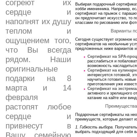
согреют их
Выбирая подарочный сертификат
хобби именинника. Например, ес
сердце и
сертификат на прыжок с парашю
он предпочитает искусство, то п
наполнят их душу
классами по рисованию или фо
теплом и
Варианты п
ощущением того,
Сегодня существует огромное к
сертификатов на необычные усл
что Вы всегда
предложенных ниже вариантов и
Сертификат на SPA-про
рядом. Наши
расслабиться и побаловат
возможность насладиться
оригинальные
Сертификат на кулинарн
интересуется готовкой, э
подарки на 8
научиться готовить новые
приготовления уже извест
марта и 14
Сертификат на экстрем
активного и зрелищного о
февраля
катание на кайте или вин
растопят любое
Преимущества
сердце и
Подарочные сертификаты на нео
преимуществ, которые делают и
привнесут в
1. Гибкость выбора.
Получатель
выбрать подходящий для себя ва
Вашу семейную