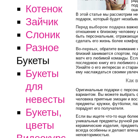
рад
под
Котенок
оши
В этой статье мы рассмотрим не
Зайчик
подарок, который будет незабы
Перед выбором подарка
важно 
Слоник
отношение к близкому человеку 
быть персональным, отражающи
сделать его жизнь более комфор
Разное
Во-первых
, обратите внимание 
близкий занимается спортом, по
Букеты
матч его любимой команды. Если
последнюю книгу его любимого а
Узнайте о его интересах и стара
Букеты
ему наслаждаться своими увле
Как 
для
Оригинальные подарки с персон
вариантом. Вы можете выбрать 
невесты
человека приятные эмоции и вос
предметы: кружки, футболки, паз
порадует его получателя.
Букеты,
Если вы ищете что-то еще более
уникальные предметы ручной раб
цветы
керамические изделия, предметы
всегда особенны и делают впеча
неповторимостью.