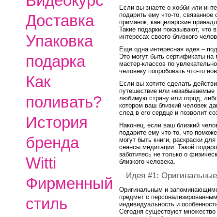
Видеокурс
Если вы знаете о хобби или инте
подарить ему что-то, связанное 
Доставка
приманок, канцелярские принад
Такие подарки показывают, что в
Упаковка
интересах своего близкого челов
Еще одна интересная идея – по
подарка
Это могут быть сертификаты на 
мастер-классов по увлекательно
человеку попробовать что-то нов
Как
Если вы хотите сделать действ
путешествие или незабываемые 
поливать?
любимую страну или город, либо
котором ваш близкий человек да
след в его сердце и позволит с
История
Наконец, если ваш близкий чело
подарите ему что-то, что поможе
бренда
могут быть книги, раскраски дл
сеансы медитации. Такой подаро
заботитесь не только о физичес
Witti
близкого человека.
Идея #1: Оригинальные
Фирменный
Оригинальным и запоминающимс
предмет с персонализированным
стиль
индивидуальность и особенность
Сегодня существуют множество 