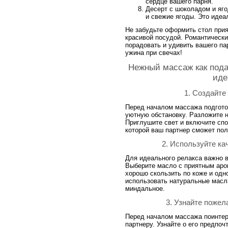
сердце вашего парня.
Десерт с шоколадом и яго
и свежие ягоды. Это идеа
Не забудьте оформить стол прия
красивой посудой. Романтически
порадовать и удивить вашего па
ужина при свечах!
Нежный массаж как пода
иде
1. Создайт
Перед началом массажа подгото
уютную обстановку. Разложите н
Приглушите свет и включите спо
которой ваш партнер сможет по
2. Используйте ка
Для идеального релакса важно 
Выберите масло с приятным аро
хорошо скользить по коже и одн
использовать натуральные масла
миндальное.
3. Узнайте пожел
Перед началом массажа поинтер
партнеру. Узнайте о его предпоч