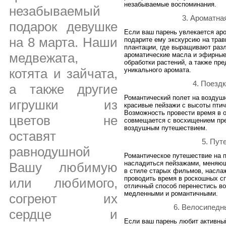
незабываемые воспоминания.
незабываемый
3. Ароматна
подарок девушке
Если ваш парень увлекается аро
на 8 марта. Наши
подарите ему экскурсию на тра
плантации, где выращивают разл
медвежата,
ароматические масла и эфирные
обработки растений, а также пр
уникального аромата.
котята и зайчата,
4. Поезд
а также другие
Романтический полет на воздушн
игрушки из
красивые пейзажи с высоты птич
Возможность провести время в 
цветов не
совмещается с восхищением пр
воздушным путешествием.
оставят
5. Пут
равнодушной
Романтическое путешествие на 
насладиться пейзажами, меняющ
Вашу любимую
в стиле старых фильмов, насла
проводить время в роскошных сп
или любимого,
отличный способ перенестись во
медленными и романтичными.
согреют их
6. Велосипедн
сердце и
Если ваш парень любит активны