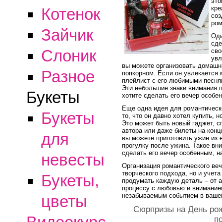
это
кре
Котенок
соз
ром
Зайчик
Оди
сде
Слоник
сво
увл
вы можете организовать домашн
Разное
попкорном. Если он увлекается 
плейлист с его любимыми песням
Эти небольшие знаки внимания по
Букеты
хотите сделать его вечер особе
Еще одна идея для романтическо
Букеты
то, что он давно хотел купить, 
Это может быть новый гаджет, с
автора или даже билеты на конц
для
вы можете приготовить ужин из
прогулку после ужина. Такое вн
сделать его вечер особенным, н
невесты
Организация романтического веч
творческого подхода, но и учета
Букеты,
продумать каждую деталь – от 
процессу с любовью и вниманием
незабываемым событием в ваше
цветы
Сюрпризы на День рож
п