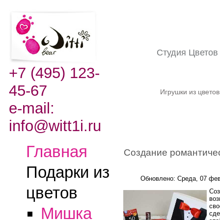
Студия Цвето
+7 (495) 123-
45-67
Игрушки из цвето
e-mail:
info@witt1i.ru
Главная
Создание романтичес
Подарки из
Обновлено: Среда, 07 фев
цветов
Соз
воз
сво
Мишка
сде