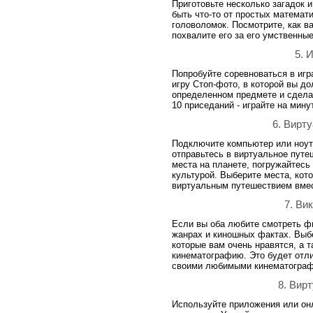
Приготовьте несколько загадок 
быть что-то от простых математ
головоломок. Посмотрите, как в
похвалите его за его умственны
5. 
Попробуйте соревноваться в игр
игру Стоп-фото, в которой вы д
определенном предмете и сделат
10 приседаний - играйте на мину
6. Вирт
Подключите компьютер или ноут
отправьтесь в виртуальное путе
места на планете, погружайтесь
культурой. Выберите места, кот
виртуальным путешествием вме
7. Ви
Если вы оба любите смотреть ф
жанрах и киношных фактах. Выб
которые вам очень нравятся, а
кинематографию. Это будет отл
своими любимыми кинематограф
8. Вир
Используйте приложения или он