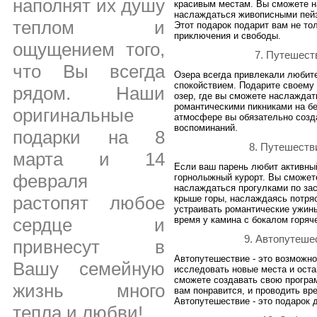
наполнят их душу
красивым местам. Вы сможете н
наслаждаться живописными пейз
теплом и
Этот подарок подарит вам не то
приключения и свободы.
ощущением того,
7. Путешест
что Вы всегда
Озера всегда привлекали любите
спокойствием. Подарите своему
рядом. Наши
озер, где вы сможете наслаждат
романтическими пикниками на бе
оригинальные
атмосфере вы обязательно соз
воспоминаний.
подарки на 8
8. Путешеств
марта и 14
Если ваш парень любит активны
февраля
горнолыжный курорт. Вы сможете
наслаждаться прогулками по за
растопят любое
крыше горы, наслаждаясь потря
устраивать романтические ужины
время у камина с бокалом горяч
сердце и
9. Автопутеше
привнесут в
Автопутешествие - это возможн
Вашу семейную
исследовать новые места и оста
сможете создавать свою програм
жизнь много
вам понравится, и проводить вр
Автопутешествие - это подарок
тепла и любви!