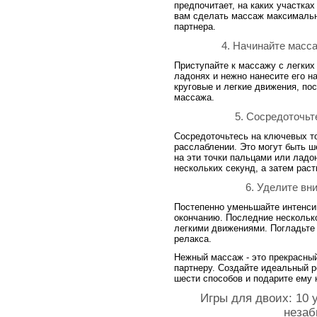
предпочитает, на каких участка
вам сделать массаж максималь
партнера.
4. Начинайте масс
Приступайте к массажу с легких
ладонях и нежно нанесите его н
круговые и легкие движения, по
массажа.
5. Сосредоточьт
Сосредоточьтесь на ключевых то
расслаблении. Это могут быть ш
на эти точки пальцами или ладо
нескольких секунд, а затем рас
6. Уделите вн
Постепенно уменьшайте интенсив
окончанию. Последние нескольк
легкими движениями. Погладьте 
релакса.
Нежный массаж - это прекрасный
партнеру. Создайте идеальный 
шести способов и подарите ему
Игры для двоих: 10 
незаб