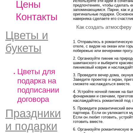
Используйте эти идеи в сочетан
Цены
предпочтениях, чтобы сделать 
запоминающимся. Парни, как и 
Контакты
оригинальные подарки. Основное
наверняка сделаете его счастли
Как создать атмосферу 
Цветы и
1. Отправьтесь в романтическую
букеты
отеле, с видом на океан или го
побережью или вечерними прогул
2. Организуйте пикник на природ
шампанского и выберите красиво
пикниковый коврик и наслаждай
Цветы для
3. Проведите вечер дома, окуну
подарка на
Заведите проектор и экран, при
сможете наслаждаться вместе.
подписании
4. Устройте ночной пикник на ба
фонариками и свечами, пригото
договора
наслаждайтесь романтикой под 
5. Проведите романтический ве
Праздники
партнера. Если он увлекается м
Если он любит готовить, устрой
готовить вместе.
и подарки
6. Организуйте романтическую в