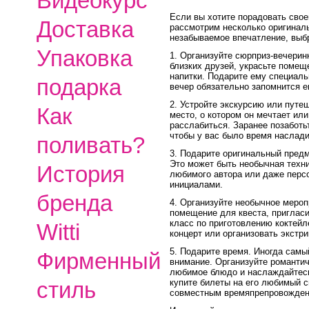
Видеокурс
Если вы хотите порадовать свое
Доставка
рассмотрим несколько оригинал
незабываемое впечатление, выбр
Упаковка
1. Организуйте сюрприз-вечерин
близких друзей, украсьте помещ
напитки. Подарите ему специаль
подарка
вечер обязательно запомнится е
2. Устройте экскурсию или путе
Как
место, о котором он мечтает или
расслабиться. Заранее позаботь
чтобы у вас было время наслад
поливать?
3. Подарите оригинальный предме
Это может быть необычная техни
История
любимого автора или даже перс
инициалами.
бренда
4. Организуйте необычное мероп
помещение для квеста, приглас
класс по приготовлению коктейл
Witti
концерт или организовать экстр
5. Подарите время. Иногда самы
Фирменный
внимание. Организуйте романтич
любимое блюдо и наслаждайтесь
купите билеты на его любимый с
стиль
совместным времяпрепровожден