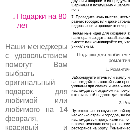
друзей и попросите их придумат
шариками и воздушными шарами
ночь.
Подарки на 80
7. Проведите ночь вместе, несм
разных городах или даже страна
лет
видеозвонок и проведите вечер,
Необычные идеи для создания а
партнера и создать незабываемы
вместе или комбинируйте их, ч
Наши менеджеры
уникальным.
с удовольствием
Подарки для любителе
романтич
помогут Вам
1. Романтич
выбрать
Забронируйте отель или виллу н
оригинальный
наслаждайтесь спокойными прог
ужинами при свечах и незабыва
подарок для
наслаждаться отдыхом на прекр
это отличный подарок для люби
любимой или
2. Ро
любимого на 14
Путешествие на круизном лайнер
несколько стран и городов, не 
февраля,
наслаждаться прогулками на поп
в романтических вечерах на па
красивый и
ресторанов на борту. Романтич