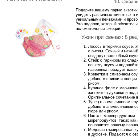
10. Сафари
Подарите вашему парню экзотич
увидеть различных животных в и
уникальными пейзажами и прово
Это подарок, который обязатель
положительных эмоций.
Ужин при свечах: 8 ре
Лосось в терияки соусе. 
с рисом. Сочный и нежный
создадут волшебный вкус
Стейк с гарниром из слад
вашему вкусу и подавайте
наверняка порадует вашег
Креветки в сливочном соу
добавьте сливки и специи
рисом.
Куриное филе с маринова
запеките в духовке и под
Оригинальное сочетание в
Тунец в апельсиновом соу
добавьте апельсиновый с
пюре или рисом.
Паста с морепродуктами.
морепродуктов, таких как
понравится вашему парню
Медовая глазированная ку
в духовке. Подаются с ов