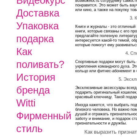
Видеокурс
возможность сотруднику самосто
понравится. Это может быть вау
Доставка
или кино, а также на покупку то
3. 
Упаковка
Книги и журналы - это отличный
книги, которые связаны с его п
подарка
предлагайте полезную литерату
интересуется какой-то темой, о
которые помогут ему развиватьс
Как
4. Сп
поливать?
Спортивные подарки могут быть
укрепления командного духа. Э
кольцо или фитнес-абонемент в
История
5. Экск
бренда
Эксклюзивные аксессуары всегд
подарить оригинальный кошелек
красивый ключницу. Такой подар
Witti
Иногда кажется, что выбрать по
близкого человека. Но важно по
Фирменный
душой и отражать признательност
заботу и внимание, и подарок с
признательности и дружбы.
стиль
Как выразить призна