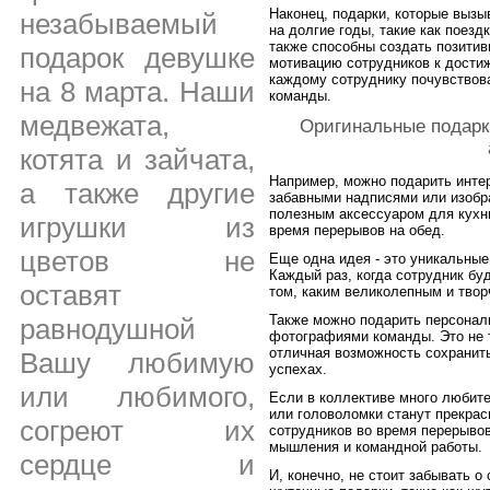
Наконец, подарки, которые выз
незабываемый
на долгие годы, такие как поез
также способны создать позити
подарок девушке
мотивацию сотрудников к дости
каждому сотруднику почувствов
на 8 марта. Наши
команды.
медвежата,
Оригинальные подарк
котята и зайчата,
Например, можно подарить инте
а также другие
забавными надписями или изобра
полезным аксессуаром для кухни
игрушки из
время перерывов на обед.
цветов не
Еще одна идея - это уникальные
Каждый раз, когда сотрудник буд
оставят
том, каким великолепным и твор
Также можно подарить персонал
равнодушной
фотографиями команды. Это не 
отличная возможность сохранить
Вашу любимую
успехах.
или любимого,
Если в коллективе много любите
или головоломки станут прекрас
согреют их
сотрудников во время перерывов
мышления и командной работы.
сердце и
И, конечно, не стоит забывать 