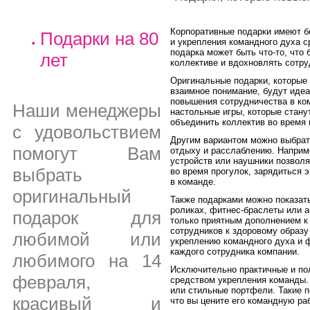
Корпоративные подарки имеют б
Подарки на 80
и укрепления командного духа 
подарка может быть что-то, что
лет
коллективе и вдохновлять сотру
Оригинальные подарки, которые 
взаимное понимание, будут иде
повышения сотрудничества в ко
Наши менеджеры
настольные игры, которые стану
объединить коллектив во время 
с удовольствием
Другим вариантом можно выбрат
помогут Вам
отдыху и расслаблению. Наприм
устройств или наушники позвол
выбрать
во время прогулок, зарядиться 
в команде.
оригинальный
Также подарками можно показать
роликах, фитнес-браслеты или а
подарок для
только приятным дополнением к
сотрудников к здоровому образу
любимой или
укреплению командного духа и 
каждого сотрудника компании.
любимого на 14
Исключительно практичные и по
февраля,
средством укрепления команды.
или стильные портфели. Такие п
красивый и
что вы цените его командную раб