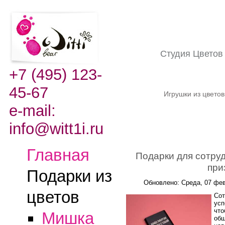
Студия Цвето
+7 (495) 123-
45-67
Игрушки из цвето
e-mail:
info@witt1i.ru
Главная
Подарки для сотруд
при
Подарки из
Обновлено: Среда, 07 фев
цветов
Сот
усп
что
Мишка
общ