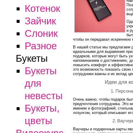
нав
Поэ
Котенок
сот
выд
Зайчик
Оди
укр
Слоник
и р
быт
чтобы он передавал искреннюю б
Разное
В нашей статье мы предлагаем р
идеальными для выражения приз
Букеты
подарков, которые могут быть у
напоминанием о достижениях, до
повысить комфорт и эффективно
Букеты
это возможность показать свою 
сотрудники важны и их вклад це
для
Идеи для к
1. Персон
невесты
Очень важно, чтобы подарок бы
предпочтения сотрудника. Это м
Букеты,
именем и фотографией, стильная
лозунгом, который описывает ег
цветы
2. Ваучер
Ваучеры и подарочные карты яв