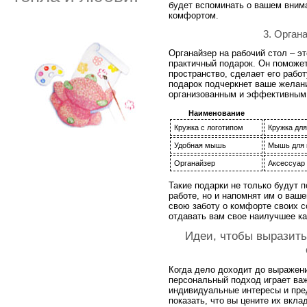
будет вспоминать о вашем внима
комфортом.
3. Орган
Органайзер на рабочий стол – эт
практичный подарок. Он поможет
пространство, сделает его рабо
подарок подчеркнет ваше желан
организованным и эффективным
Наименование
Кружка с логотипом
Кружка для
Удобная мышь
Мышь для 
Органайзер
Аксессуар 
Такие подарки не только будут 
работе, но и напомнят им о ваш
свою заботу о комфорте своих с
отдавать вам свое наилучшее ка
Идеи, чтобы выразить
Когда дело доходит до выражен
персональный подход играет ва
индивидуальные интересы и пре
показать, что вы цените их вкла