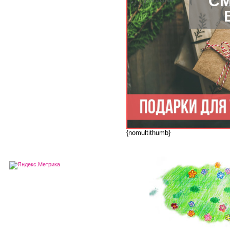
СМ
{nomultithumb}