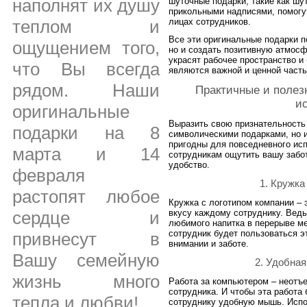
наполнят их душу
шуточные подарки, такие как шу
прикольными надписями, помогу
лицах сотрудников.
теплом и
Все эти оригинальные подарки п
ощущением того,
но и создать позитивную атмосф
украсят рабочее пространство и
что Вы всегда
являются важной и ценной част
рядом. Наши
Практичные и полез
и
оригинальные
Выразить свою признательность 
подарки на 8
символическими подарками, но 
пригодны для повседневного исп
марта и 14
сотрудникам ощутить вашу забот
удобство.
февраля
1. Кружка
растопят любое
Кружка с логотипом компании – 
сердце и
вкусу каждому сотруднику. Ведь
любимого напитка в перерыве ме
сотрудник будет пользоваться э
привнесут в
внимании и заботе.
Вашу семейную
2. Удобна
жизнь много
Работа за компьютером – неотъ
сотрудника. И чтобы эта работа
тепла и любви!
сотруднику удобную мышь. Испо