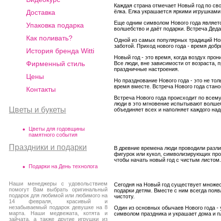
Каждая страна отмечает Новый год по сво
ёлка. Елка украшается яркими игрушками
Доставка
Еще одним символом Нового года являетс
Упаковка подарка
волшебство и даёт подарки. Встреча Дед
Как поливать?
Одной из самых популярных традиций Нов
заботой. Приход нового года - время доб
История бренда Witti
Новый год - это время, когда воздух про
Фирменный стиль
Все люди, вне зависимости от возраста, 
праздничные настроения.
Цены
Но празднование Нового года - это не то
время вместе. Встреча Нового года стан
Контакты
Встреча Нового года происходит по всему
люди в это мгновение испытывают волшеб
Цветы и букеты
объединяет всех и наполняет каждого на
Цветы для годовщины
памятного события
Праздники и подарки
В древние времена люди проводили разли
фигурок или кукол, символизирующих про
чтобы начать новый год с чистым листом.
Подарки на День технолога
Наши менеджеры с удовольствием
Сегодня на Новый год существует множес
помогут Вам выбрать оригинальный
подарки детям. Вместе с ним всегда появ
подарок для любимой или любимого на
чистоту.
14 февраля, красивый и
незабываемый подарок девушке на 8
Один из основных обычаев Нового года -
марта. Наши медвежата, котята и
символом праздника и украшает дома и 
зайчата, а также другие игрушки из