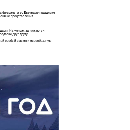
на февраль, а во Вьетнаме празднуют
ованные представления.
ндами. На улицах запускаются
одарки друг другу.
свой особый смысл и своеобразную