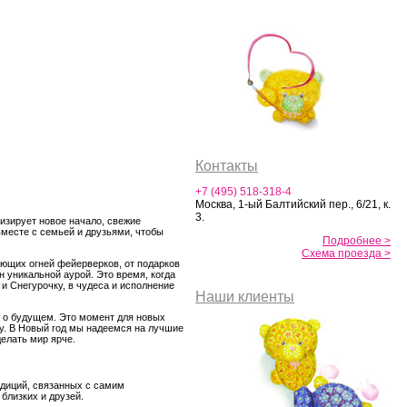
Контакты
+7 (495) 518-318-4
Москва, 1-ый Балтийский пер., 6/21, к.
3.
изирует новое начало, свежие
вместе с семьей и друзьями, чтобы
Подробнее >
Схема проезда >
ающих огней фейерверков, от подарков
 уникальной аурой. Это время, когда
и Снегурочку, в чудеса и исполнение
Наши клиенты
я о будущем. Это момент для новых
у. В Новый год мы надеемся на лучшие
елать мир ярче.
адиций, связанных с самим
близких и друзей.