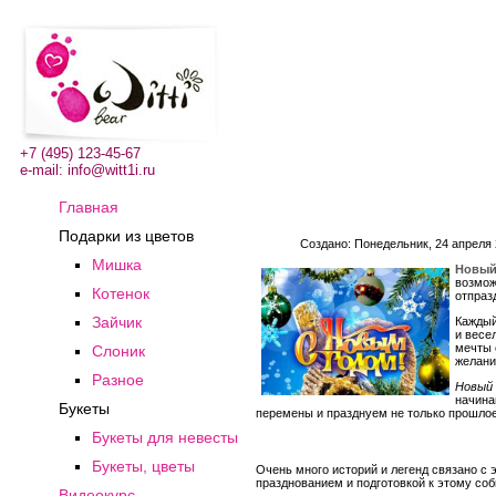
+7 (495) 123-45-67
e-mail:
info@witt1i.ru
Главная
Подарки из цветов
Создано: Понедельник, 24 апреля
Мишка
Новый
возмож
Котенок
отпраз
Зайчик
Каждый
и весе
мечты 
Слоник
желани
Разное
Новый 
начина
Букеты
перемены и празднуем не только прошлое,
Букеты для невесты
Букеты, цветы
Очень много историй и легенд связано с
празднованием и подготовкой к этому соб
Видеокурс