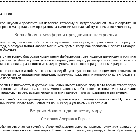
рашения
сов, вкусов и предпочтений человека, которому он будет вручаться. Важно обратить 
е просто материальным предметом, а символизировал заботу и внимание к человеку.
Волшебная атмосфера и праздничные настроения
бым ощущением волшебства и праздничной атмосферой, которая заполняет сердца люд
ода, в воздухе витает особая магия. Это время, когда все проблемы и заботы отходят 
ее будущее.
тся не только благодаря ярким огням фейерверков, светящимся гирляндам и оригина
арит вокруг. Дома и улицы украшены гирляндами, одна другой красивее, конфетти и
смех и веселье разносятся из каждого уголка, наполняя сердца теплом и радостью.
 – взрослых и детей. В это время каждый чувствует себя настоящим волшебником, 
од считается праздником надежды, искренних пожеланий и желания счастья. Ведь в э
но исполнятся.
вляет к творчеству и достижению новых высот. Многие люди в это время ставят перед
солютно чистый лист, на котором можно написать собственную историю успеха и счасть
 надеясь, что реализация каждого из них принесет только позитивные изменения.
и и волшебства, когда каждый может открыть новую страницу в своей жизни. Пусть во
нии всего нового года, наполняя наши сердца улыбками и счастьем!
Встреча Нового года по всему миру
Северная Америка и Европа
обычно отмечается семейно. Люди собираются вместе, наряжают елку и устраивают о
 также запускаются фейерверки. В некоторых странах, например, в Великобритании, т