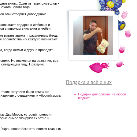
зднованиях. Один из таких символов -
ачала нового года.
 он олицетворяет добродушие,
паковывают подарки с любовью и
ятся символом внимания и любви.
ухе витает аромат праздничных блюд.
ре волшебства и у каждого возникают
а, когда семьи и друзья проводят
чаями. Но несмотря на различия, все
в следующем году. Праздник
Подарки и всё о них
 таких ритуалов было сжигание
Подарки для близких на любой
вязанные с очищением и уборкой дома,
бюджет
ка, Дед Мороз, который приносит
оторые символизируют счастье и
. Украшенная ёлка становится главным