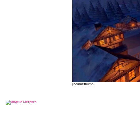
{nomultithumb}