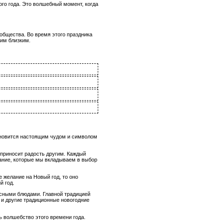
ого года. Это волшебный момент, когда
ообщества. Во время этого праздника
оим близким.
тановится настоящим чудом и символом
 приносит радость другим. Каждый
мание, которые мы вкладываем в выбор
 желание на Новый год, то оно
й год.
усными блюдами. Главной традицией
 и другие традиционные новогодние
 волшебство этого времени года.