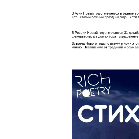
В Азии Новый год отмечается в разное вр
Тет - самый важный праздник года. В эти
В России Новый год отмечается 31 декаб
фейерверки, а в домах горят украшенные 
Встреча Нового года по всему миру - эт
магию. Независимо от традиций и обычаев