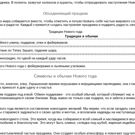
здника. В полночь зазвучат колокола и куранты, чтобы отпраздновать наступление Нов
Объединяющий праздник
его мира собираются вместе, чтобы отметить и почувствовать себя частью мирового с
 и радости. Каждый стремится создать настроение праздника и подарить радость св
Традиции Нового года
Традиции и обычаи
ного ужина, подарков, елки и фейерверков.
вие по Times Square, падение шара.
иноградин, по одной на каждый удар часов.
ого Нового года с фейерверками и льняными узелками.
Символы и обычаи Нового года
 это, конечно, елка. Украшенная яркими игрушками и мерцающими гирляндами, она с
а приносит в дом удачу и счастье.
м подарки под елкой. Обмен подарками - это особый обычай, который сближает нас и
запоминающееся своим близким. Ведь важно не только сам подарок, но и забота и вни
го года является составление новогодних желаний. Мы верим, что если загадать свое
ы стараемся задуматься о своих целях и мечтах, и возлагаем надежды на наступающи
новогоднего стола. Это время, когда мы собираемся всей семьей и наслаждаемся вк
зобилие и благополучие. Это могут быть оливье, селедка под шубой, жареная индейка
неотъемлемой частью праздника. Они создают особую атмосферу и помогают ощутить