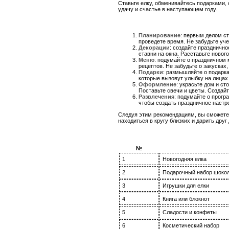
Ставьте елку, обменивайтесь подарками,
удачу и счастье в наступающем году.
Планирование
: первым делом ст
проведете время. Не забудьте уч
Декорации
: создайте праздничн
ставни на окна. Расставьте новог
Меню
: подумайте о праздничном 
рецептов. Не забудьте о закусках,
Подарки
: размышляйте о подарка
которые вызовут улыбку на лицах
Оформление
: украсьте дом и ст
Поставьте свечи и цветы. Создайт
Развлечения
: подумайте о прогр
чтобы создать праздничное настро
Следуя этим рекомендациям, вы сможете п
находиться в кругу близких и дарить друг
№
1
Новогодняя елка
2
Подарочный набор шоко
3
Игрушки для елки
4
Книга или блокнот
5
Сладости и конфеты
6
Косметический набор