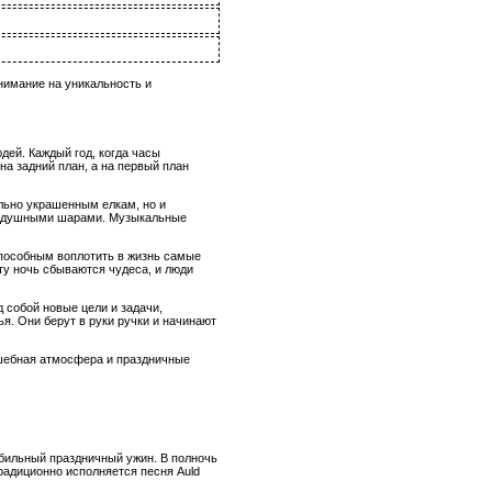
внимание на уникальность и
ей. Каждый год, когда часы
на задний план, а на первый план
льно украшенным елкам, но и
 воздушными шарами. Музыкальные
способным воплотить в жизнь самые
ту ночь сбываются чудеса, и люди
 собой новые цели и задачи,
я. Они берут в руки ручки и начинают
лшебная атмосфера и праздничные
бильный праздничный ужин. В полночь
радиционно исполняется песня Auld