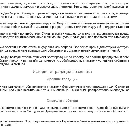
им традициям, но, несмотря на это, есть символы, которые присутствуют во всех пра
, гирляндами, мишурами и сверкающими огнями. Это олицетворение новой надежды и н
я Дед Мороз. В каждой стране его представление может немного отличаться, но везде
а Мороза становится особым моментом праздника и принесёт радость каждому.
ого года является дарение подарков. Люди готовятся к этому заранее, выбирают и у
рых желаний, и каждый старается порадовать своих близких и друзей. Подарки станов
низан магией и волшебством. Улицы и дома украшаются огнями и гирляндами, а в возд
приходят в приятное волнение и ожидание чуда. В этот день все пребывают в атмосфе
лько роскошные спектакли и чудесная атмосфера. Это также время для отдыха и отпуск
овится прекрасным поводом для сближения и создания новых ярких впечатлений.
 миру. Каждая страна отмечает этот праздник по-своему, со своими традициями и обы
ство и верят, что Новый год принесет с собой радость, счастье и успешные события 
деждой на лучшее.
История и традиции праздника
Древние традиции
чные ритуалы, чтобы привлечь счастье и благополучие в наступающем году. Одним из
шлый год и все негативное, что с ним связано. Также были распространены обряды, с
Символы и обычаи
тво символов и обычаев. Один из самых известных символов - главный герой праздни
ляется его внучка Снегурочка. Традиционные цвета Нового года - красный и белый, к
 украшение ёлки. Эта традиция возникла в Германии и была принята многими странами
площади.