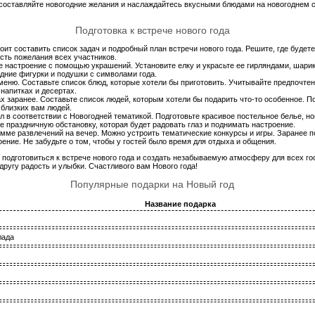
 составляйте новогодние желания и наслаждайтесь вкусными блюдами на новогоднем с
Подготовка к встрече нового года
оит составить список задач и подробный план встречи нового года. Решите, где будет
есть пожелания всех участников.
ое настроение с помощью украшений. Установите елку и украсьте ее гирляндами, шари
одние фигурки и подушки с символами года.
меню. Составьте список блюд, которые хотели бы приготовить. Учитывайте предпочте
 напитках и десертах.
х заранее. Составьте список людей, которым хотели бы подарить что-то особенное. П
 близких вам людей.
ол в соответствии с Новогодней тематикой. Подготовьте красивое постельное белье, н
е праздничную обстановку, которая будет радовать глаз и поднимать настроение.
амме развлечений на вечер. Можно устроить тематические конкурсы и игры. Заранее 
ение. Не забудьте о том, чтобы у гостей было время для отдыха и общения.
одготовиться к встрече нового года и создать незабываемую атмосферу для всех гост
 другу радость и улыбки. Счастливого вам Нового года!
Популярные подарки на Новый год
Название подарка
лада