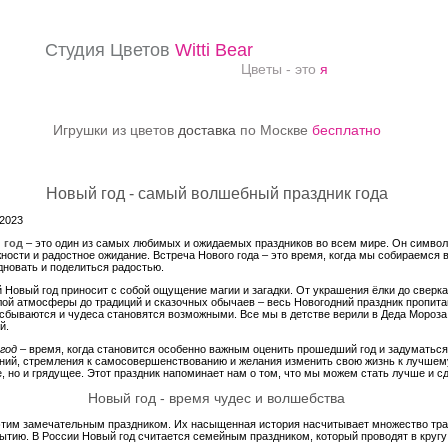
Студия Цветов
Witti Bear
Цветы - это
я
Игрушки из цветов
доставка
по Москве
бесплатно
Новый год - самый волшебный праздник года
 2023
 год
– это один из самых любимых и ожидаемых праздников во всем мире. Он символ
ности и радостное ожидание. Встреча Нового года – это время, когда мы собираемся 
дновать и поделиться радостью.
 Новый год приносит с собой ощущение магии и загадки. От украшения ёлки до сверк
лой атмосферы до традиций и сказочных обычаев – весь Новогодний праздник пропитан
сбываются и чудеса становятся возможными. Все мы в детстве верили в Деда Мороза 
й.
год
– время, когда становится особенно важным оценить прошедший год и задуматьс
ний, стремления к самосовершенствованию и желания изменить свою жизнь к лучшем
 но и грядущее. Этот праздник напоминает нам о том, что мы можем стать лучше и сд
Новый год - время чудес и волшебства
 этим замечательным праздником. Их насыщенная история насчитывает множество тр
ытию. В России Новый год считается семейным праздником, который проводят в кругу 