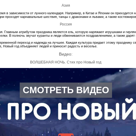
Азия
емя в зависимости от лунного календаря. Например, в Китае и Японии он приходится 
 дни проходят карнавальные шествия, танцы с драконами и львами, а также костюмир
Россия
ря. Главным атрибутом праздника является ель, которую наряжают игрушками и гирля
елки. В полночь звучат куранты и люди обмениваются поздравлениями, а также дарят п
о временной переход и надежда на лучшее. Каждая культура придает этому празднику 
, Новый год объединяет людей и приносит радость и веселье.
Видео:
ВОЛШЕБНАЯ НОЧЬ. Стих про Новый год
СМОТРЕТЬ ВИДЕО