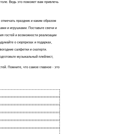
толе. Ведь это поможет вам привлечь
е отмечать праздник и каким образом
ками и игрушками. Поставьте свечи и
ния гостей и возможности реализации
одумайте о сюрпризах и подарках,
овогодние салфетки и скатерти.
подготовьте музыкальный плейлист,
ей. Помните, что самое главное - это