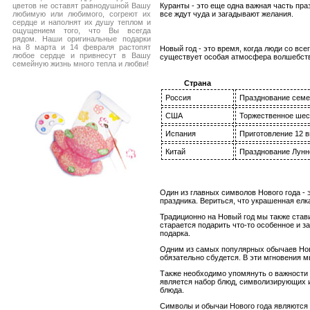
Куранты - это еще одна важная часть пра
цветов не оставят равнодушной Вашу
все ждут чуда и загадывают желания.
любимую или любимого, согреют их
сердце и наполнят их душу теплом и
ощущением того, что Вы всегда
рядом. Наши оригинальные подарки
на 8 марта и 14 февраля растопят
Новый год - это время, когда люди со вс
любое сердце и привнесут в Вашу
существует особая атмосфера волшебства
семейную жизнь много тепла и любви!
Страна
Россия
Празднование семей
США
Торжественное шест
Испания
Приготовление 12 в
Китай
Празднование Лунн
Один из главных символов Нового года -
праздника. Вериться, что украшенная елк
Традиционно на Новый год мы также стави
старается подарить что-то особенное и 
подарка.
Одним из самых популярных обычаев Ново
обязательно сбудется. В эти мгновения м
Также необходимо упомянуть о важности 
является набор блюд, символизирующих и
блюда.
Символы и обычаи Нового года являются 