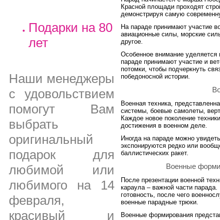
Красной площади проходят стро
демонстрируя самую современну
Подарки на 80
На параде принимают участие в
авиационные силы, морские сил
лет
другое.
Особенное внимание уделяется 
параде принимают участие и вет
потомки, чтобы подчеркнуть св
Наши менеджеры
победоносной истории.
Во
с удовольствием
Военная техника, представленна
помогут Вам
системы, боевые самолеты, верт
Каждое новое поколение техник
выбрать
достижения в военном деле.
оригинальный
Иногда на параде можно увидет
экспонируются редко или вообщ
подарок для
баллистических ракет.
любимой или
Военные формир
После презентации военной техн
любимого на 14
караула – важной части парада.
готовность, после чего военно
февраля,
военные парадные трюки.
красивый и
Военные формирования предста