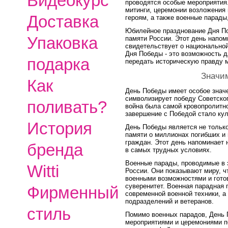
Видеокурс
проводятся особые мероприятия
митинги, церемонии возложения 
Доставка
героям, а также военные парады
Юбилейное празднование Дня По
Упаковка
памяти России. Этот день напом
свидетельствует о национально
Дня Победы - это возможность д
подарка
передать историческую правду 
Значи
Как
День Победы имеет особое значе
символизирует победу Советско
поливать?
война была самой кровопролитно
завершение с Победой стало кул
История
День Победы является не только
памяти о миллионах погибших и 
граждан. Этот день напоминает 
бренда
в самых трудных условиях.
Военные парады, проводимые в 
Witti
России. Они показывают миру, ч
военными возможностями и гото
суверенитет. Военная парадная
Фирменный
современной военной техники, а
подразделений и ветеранов.
стиль
Помимо военных парадов, День
мероприятиями и церемониями по