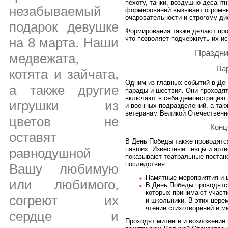
пехоту, танки, воздушно-десантн
незабываемый
формирований вызывает огромны
очаровательности и строгому ди
подарок девушке
Формирования также делают про
что позволяет подчеркнуть их ис
на 8 марта. Наши
Праздн
медвежата,
Па
котята и зайчата,
Одним из главных событий в Де
а также другие
парады и шествия. Они проходя
включают в себя демонстрацию 
игрушки из
и военных подразделений, а так
ветеранам Великой Отечественн
цветов не
Конц
оставят
В День Победы также проводятс
павших. Известные певцы и арти
равнодушной
показывают театральные постан
последствия.
Вашу любимую
Памятные мероприятия и 
или любимого,
В День Победы проводятс
которых принимают участи
согреют их
и школьники. В этих цере
чтение стихотворений и м
сердце и
Проходят митинги и возложение