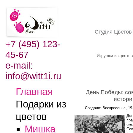
Студия Цвето
+7 (495) 123-
45-67
Игрушки из цвето
e-mail:
info@witt1i.ru
Главная
День Победы: со
истори
Подарки из
Создано: Воскресенье, 19
цветов
Де
пра
еже
Мишка
Сов