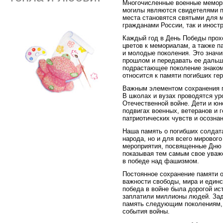
Многочисленные военные мемор
могилы являются свидетелями п
места становятся святыми для 
гражданами России, так и иност
Каждый год в День Победы прох
цветов к мемориалам, а также п
и молодые поколения. Это значи
прошлом и передавать ее дальш
подрастающее поколение знаком
относится к памяти погибших гер
Важным элементом сохранения п
В школах и вузах проводятся ур
Отечественной войне. Дети и юн
подвигах военных, ветеранов и 
патриотических чувств и осозна
Наша память о погибших солдата
народа, но и для всего мировог
мероприятия, посвященные Дню 
показывая тем самым свое уваже
в победе над фашизмом.
Постоянное сохранение памяти о
важности свободы, мира и единс
победа в войне была дорогой ис
заплатили миллионы людей. Зада
память следующим поколениям, 
события войны.