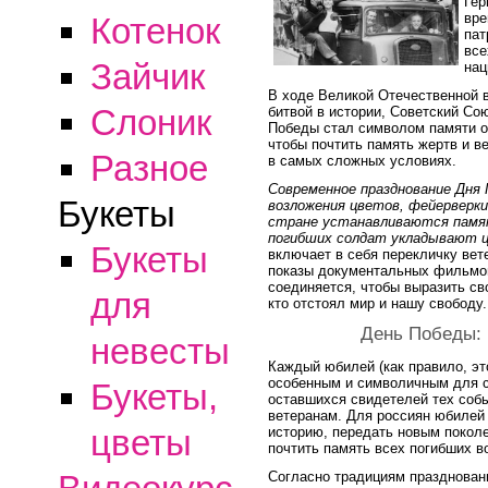
Гер
вре
Котенок
пат
все
Зайчик
нац
В ходе Великой Отечественной 
Слоник
битвой в истории, Советский Со
Победы стал символом памяти о
чтобы почтить память жертв и в
Разное
в самых сложных условиях.
Современное празднование Дня
Букеты
возложения цветов, фейерверки 
стране устанавливаются памят
погибших солдат укладывают 
Букеты
включает в себя перекличку вет
показы документальных фильмов 
соединяется, чтобы выразить св
для
кто отстоял мир и нашу свободу.
День Победы:
невесты
Каждый юбилей (как правило, это 
особенным и символичным для с
Букеты,
оставшихся свидетелей тех собы
ветеранам. Для россиян юбилей
цветы
историю, передать новым поколе
почтить память всех погибших в
Согласно традициям празднован