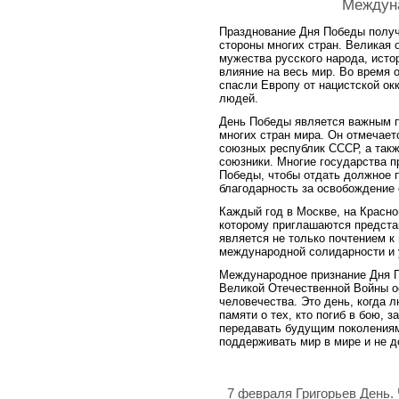
Междун
Празднование Дня Победы получ
стороны многих стран. Великая 
мужества русского народа, ист
влияние на весь мир. Во время 
спасли Европу от нацистской ок
людей.
День Победы является важным п
многих стран мира. Он отмечает
союзных республик СССР, а такж
союзники. Многие государства п
Победы, чтобы отдать должное п
благодарность за освобождение
Каждый год в Москве, на Красно
которому приглашаются представ
является не только почтением к
международной солидарности и
Международное признание Дня П
Великой Отечественной Войны ос
человечества. Это день, когда 
памяти о тех, кто погиб в бою, 
передавать будущим поколениям
поддерживать мир в мире и не д
7 февраля Григорьев День.