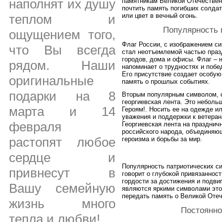
наполнят их душу
памятникам Великой Отечественн
почтить память погибших солда
или цвет в вечный огонь.
теплом и
Популярность 
ощущением того,
Флаг России, с изображением с
что Вы всегда
стал неотъемлемой частью праз
городов, дома и офисы. Флаг – 
рядом. Наши
напоминает о трудностях и побе
Его присутствие создает особую
оригинальные
память о прошлых событиях.
подарки на 8
Вторым популярным символом, 
георгиевская лента. Это неболь
марта и 14
Героям!. Носить ее на одежде и
уважения и поддержки к ветеран
февраля
Георгиевская лента на празднич
российского народа, объединяю
растопят любое
героизма и борьбы за мир.
сердце и
Популярность патриотических с
привнесут в
говорит о глубокой привязанност
гордости за достижения и подвиг
Вашу семейную
являются яркими символами это
передать память о Великой Оте
жизнь много
Постоянно
тепла и любви!