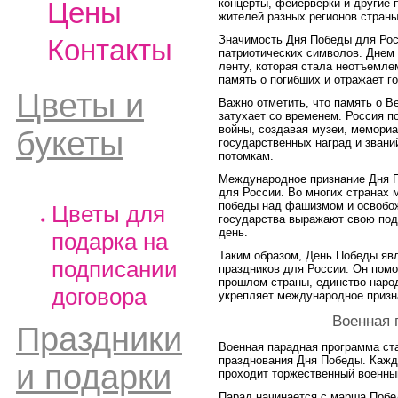
Цены
концерты, фейерверки и другие
жителей разных регионов страны
Значимость Дня Победы для Рос
Контакты
патриотических символов. Днем
ленту, которая стала неотъемл
память о погибших и отражает г
Цветы и
Важно отметить, что память о В
затухает со временем. Россия п
войны, создавая музеи, мемориа
букеты
государственных наград и звани
потомкам.
Международное признание Дня П
для России. Во многих странах 
победы над фашизмом и освобож
Цветы для
государства выражают свою под
день.
подарка на
Таким образом, День Победы яв
подписании
праздников для России. Он помо
прошлом страны, единство народ
договора
укрепляет международное призна
Военная 
Праздники
Военная парадная программа ст
празднования Дня Победы. Кажд
и подарки
проходит торжественный военны
Парад начинается с марша Побед