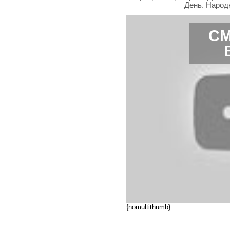
День. Народ
СМ
{nomultithumb}