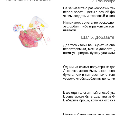
3. Разнообр
Не забывайте о разнообразии те
использовать цветы с разной ф
чтобы создать интересный и жив
Например:
сочетание роскошног
эуфорбии, либо игра контрасто
цветами.
Шаг 5. Добавьт
Для того чтобы ваш букет на св
неповторимым, можно добавить
помогут придать букету уникаль
Одним из самых популярных доп
Ленточка может быть выполнена 
букета, или в контрастных оттен
узором, чтобы добавить дополн
Еще один элегантный способ укр
Брошь может быть сделана из б
Выберите брошь, которая отража
Перья добавят легкости и граци