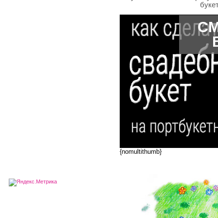
буке
СМ
{nomultithumb}