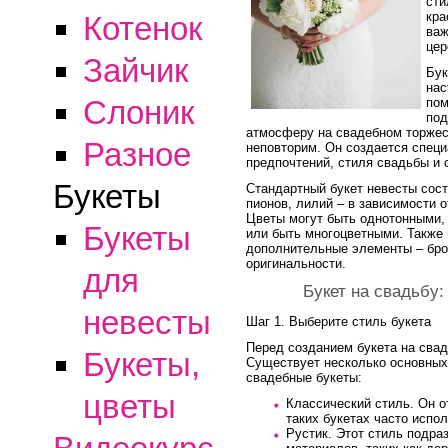
сти
кра
Котенок
важ
цер
Зайчик
Бук
нас
Слоник
пом
под
атмосферу на свадебном торжес
Разное
неповторим. Он создается специ
предпочтений, стиля свадьбы и 
Букеты
Стандартный букет невесты состо
пионов, лилий – в зависимости 
Цветы могут быть однотонными, 
Букеты
или быть многоцветными. Также 
дополнительные элементы – бро
оригинальности.
для
Букет на свадьбу
невесты
Шаг 1. Выберите стиль букета
Перед созданием букета на свад
Букеты,
Существует несколько основных
свадебные букеты:
цветы
Классический стиль. Он о
таких букетах часто испо
Рустик. Этот стиль подра