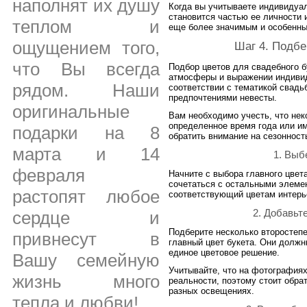
наполнят их душу
Когда вы учитываете индивидуа
становится частью ее личности 
теплом и
еще более значимым и особенны
ощущением того,
Шаг 4. Подб
что Вы всегда
Подбор цветов для свадебного б
атмосферы и выражении индивид
рядом. Наши
соответствии с тематикой свадь
предпочтениями невесты.
оригинальные
Вам необходимо учесть, что нек
определенное время года или и
подарки на 8
обратить внимание на сезонност
марта и 14
1. Выб
февраля
Начните с выбора главного цвет
сочетаться с остальными элеме
растопят любое
соответствующий цветам интерье
2. Добавьт
сердце и
Подберите несколько второстепе
привнесут в
главный цвет букета. Они должн
единое цветовое решение.
Вашу семейную
Учитывайте, что на фотографиях
жизнь много
реальности, поэтому стоит обра
разных освещениях.
тепла и любви!