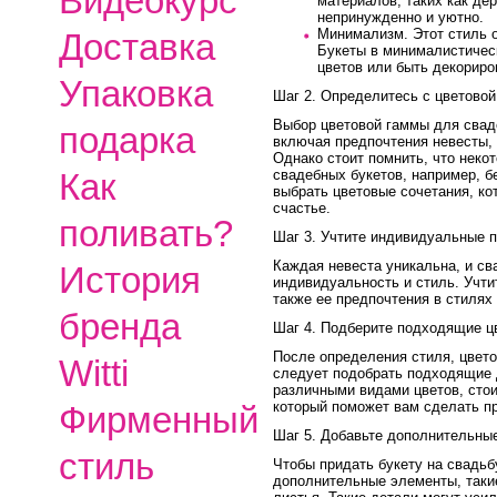
Видеокурс
материалов, таких как де
непринужденно и уютно.
Минимализм. Этот стиль о
Доставка
Букеты в минималистическ
цветов или быть декорир
Упаковка
Шаг 2. Определитесь с цветовой
Выбор цветовой гаммы для сваде
подарка
включая предпочтения невесты, 
Однако стоит помнить, что неко
свадебных букетов, например, б
Как
выбрать цветовые сочетания, к
счастье.
поливать?
Шаг 3. Учтите индивидуальные 
Каждая невеста уникальна, и св
История
индивидуальность и стиль. Учти
также ее предпочтения в стилях 
бренда
Шаг 4. Подберите подходящие ц
После определения стиля, цвет
Witti
следует подобрать подходящие д
различными видами цветов, сто
который поможет вам сделать п
Фирменный
Шаг 5. Добавьте дополнительны
стиль
Чтобы придать букету на свадь
дополнительные элементы, такие