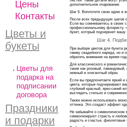
листья. Такие детали могут уси
Цены
дополнительное очарование.
Шаг 6. Воплотите свою идею в 
Контакты
После всех предыдущих шагов о
Если вы сомневаетесь в своих с
профессиональному флористу, ч
Цветы и
букет, который подчеркнет вашу
Шаг 4. Подб
букеты
При выборе цветов для букета р
гамму свадебного наряда, но и 
обратить внимание на время года
Для классического и романтичес
Цветы для
такие как розовый, лавандовый,
нежный и элегантный образ.
подарка на
Если вы предпочитаете яркий и
подписании
цвета, которые подчеркивают ва
глубокий красный, ярко-синий и
договора
выглядеть стильно и современно
Также можно использовать моно
Праздники
оттенка. Это создаст эффект од
Не забывайте о символическом з
символизируют страсть и любовь
и подарки
радость и счастье, фиолетовые 