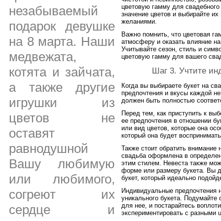
цветовую гамму для свадебного 
незабываемый
значение цветов и выбирайте их
желаниями.
подарок девушке
Важно помнить, что цветовая г
на 8 марта. Наши
атмосферу и оказать влияние н
Учитывайте сезон, стиль и симв
медвежата,
цветовую гамму для вашего свад
котята и зайчата,
Шаг 3. Учтите и
а также другие
Когда вы выбираете букет на св
предпочтения и вкусы каждой не
игрушки из
должен быть полностью соответ
Перед тем, как приступить к выб
цветов не
ее предпочтения в отношении бу
или вид цветов, которые она осо
оставят
который она будет воспринимать 
равнодушной
Также стоит обратить внимание 
свадьба оформлена в определен
Вашу любимую
этим стилем. Невеста также мо
форме или размеру букета. Вы д
или любимого,
букет, который идеально подойд
Индивидуальные предпочтения н
согреют их
уникального букета. Подумайте 
для нее, и постарайтесь воплоти
сердце и
экспериментировать с разными ц