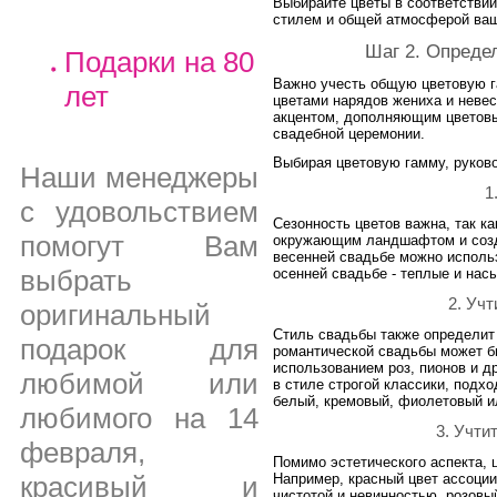
Выбирайте цветы в соответстви
стилем и общей атмосферой ваш
Шаг 2. Опреде
Подарки на 80
Важно учесть общую цветовую га
лет
цветами нарядов жениха и невес
акцентом, дополняющим цветовы
свадебной церемонии.
Выбирая цветовую гамму, руко
Наши менеджеры
1
с удовольствием
Сезонность цветов важна, так к
помогут Вам
окружающим ландшафтом и созда
весенней свадьбе можно использ
выбрать
осенней свадьбе - теплые и нас
2. Уч
оригинальный
Стиль свадьбы также определит
подарок для
романтической свадьбы может б
использованием роз, пионов и д
любимой или
в стиле строгой классики, подх
белый, кремовый, фиолетовый и
любимого на 14
3. Учти
февраля,
Помимо эстетического аспекта, 
красивый и
Например, красный цвет ассоции
чистотой и невинностью, розовы