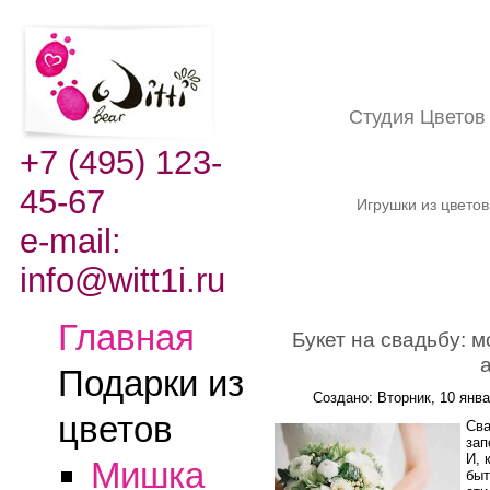
Студия Цвето
+7 (495) 123-
45-67
Игрушки из цвето
e-mail:
info@witt1i.ru
Главная
Букет на свадьбу: 
Подарки из
Создано: Вторник, 10 янв
цветов
Сва
зап
И, 
Мишка
быт