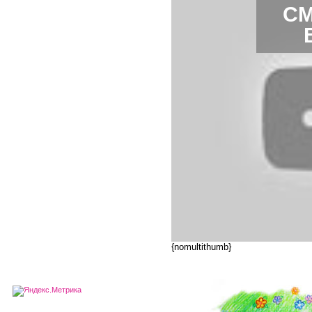
СМ
{nomultithumb}