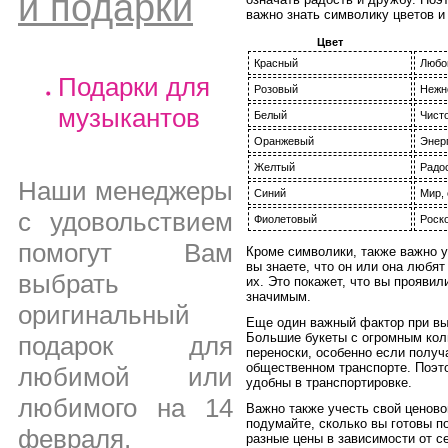
и подарки
важно знать символику цветов и
Цвет
Красный
Любо
Подарки для
Розовый
Нежн
музыкантов
Белый
Чисто
Оранжевый
Энерг
Желтый
Радо
Наши менеджеры
Синий
Мир,
с удовольствием
Фиолетовый
Роск
помогут Вам
Кроме символики, также важно у
вы знаете, что он или она любя
выбрать
их. Это покажет, что вы проявил
значимым.
оригинальный
Еще один важный фактор при выб
Большие букеты с огромным кол
подарок для
переноски, особенно если получ
общественном транспорте. Поэто
любимой или
удобны в транспортировке.
любимого на 14
Важно также учесть свой ценово
подумайте, сколько вы готовы по
февраля,
разные цены в зависимости от с