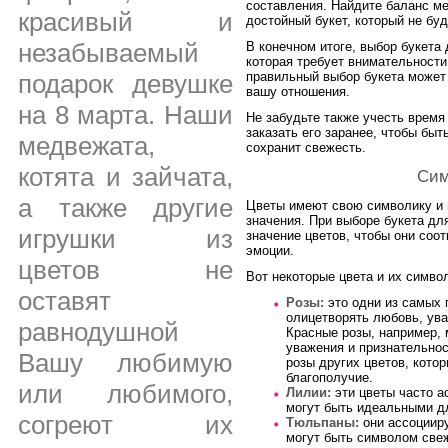
составления. Найдите баланс ме
красивый и
достойный букет, который не бу
незабываемый
В конечном итоге, выбор букета
которая требует внимательности
подарок девушке
правильный выбор букета может 
вашу отношения.
на 8 марта. Наши
Не забудьте также учесть время 
заказать его заранее, чтобы быт
медвежата,
сохранит свежесть.
котята и зайчата,
Сим
а также другие
Цветы имеют свою символику и 
значения. При выборе букета дл
игрушки из
значение цветов, чтобы они соо
эмоции.
цветов не
Вот некоторые цвета и их симво
оставят
Розы:
это одни из самых 
олицетворять любовь, ува
равнодушной
Красные розы, например,
уважения и признательно
Вашу любимую
розы других цветов, кото
благополучие.
или любимого,
Лилии:
эти цветы часто а
могут быть идеальными д
согреют их
Тюльпаны:
они ассоциир
могут быть символом свеж