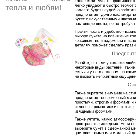
Также стоит учесть практичност
легко увядают и быстро теряют 
тепла и любви!
коллеге будет неудобно заботит
предпочитает долго наслаждать
букет с искусственными цветами.
настоящие цветы, но не требуют
Практичность и удобство - важн
выборе букета на повышение кол
красивым, но и надежным в испо
деталям поможет сделать прави
Предпочте
Узнайте, есть ли у коллеги люб
некоторые виды растений, такие 
есть ли у него аллергия на каки
не вызвать неприятные ощущени
Сти
Также обратите внимание на сти
предпочитает современный миним
простыми, строгими формами и 
склонен к романтике и эстетике,
изящными формами.
Также учтите, какую атмосферу 
пространстве или дома. Если он
выберите букет в сдержанной цв
цветовая гамма или стильный де