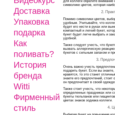
Видеокурс
для коллеги обратите внимание 
символике цветов, которая наиб
Доставка
2. Прак
Помимо символики цветов, выбо
Упаковка
удобным. Учитывайте, что коллег
будет его нести в руках или вын
подарка
компактный и легкий букет, кото
букет будет легче выбрать и зак
удобной.
Как
Также следует учесть, что буке
вызвать аллергическую реакцию 
поливать?
букетов с сильным запахом и пр
3. Предпо
История
Очень важно учесть предпочтени
подарить букет. Если вы знаете,
бренда
нравятся, то это станет отличн
знаете его предпочтений, стоит 
он предпочитает в своей одежде
Witti
Также стоит учесть, что некото
определенных праздниках или со
Фирменный
букеты тюльпанов или гиацинтов
цветах знаков зодиака коллеги.
стиль
4. 
Выбирая букет на повышение кол