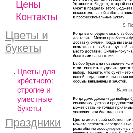
Цены
Установите бюджет, который вы 
букет в пределах этого бюджета.
показатель вашей заботы и вним
Контакты
и профессиональные букеты.
5. П
Цветы и
Когда вы определились с выбором
доставить. Можно приобрести бу
доставку онлайн. Когда вы заказ
букеты
возможность выбрать нужный вам
место доставки. Онлайн-покупка
быстрыми вариантами.
Выбор букета на повышение колл
стоит спешить и уделите достат
Цветы для
выбор. Помните, что букет - это
вашей поддержки и признания ко
крёстного:
особым вниманием и заботой.
строгие и
Важнос
уместные
Когда дело доходит до выбора б
символику цветов и предпочтен
букеты
может стать не только приятным
уважение или благодарность.
Праздники
Цветы имеют свой собственный я
можете передать определенные 
розы обычно ассоциируются с л
означать радость и дружбу. Поэ