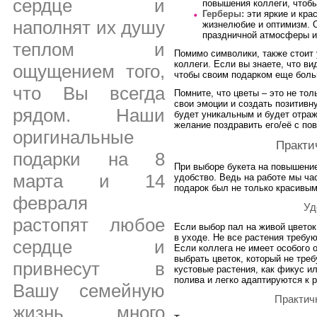
сердце и
повышения коллеги, чтобы
Герберы:
эти яркие и кра
наполнят их душу
жизнелюбие и оптимизм. 
праздничной атмосферы и
теплом и
Помимо символики, также стоит 
коллеги. Если вы знаете, что ви
ощущением того,
чтобы своим подарком еще боль
что Вы всегда
Помните, что цветы – это не тол
свои эмоции и создать позитивн
рядом. Наши
будет уникальным и будет отраж
желание поздравить его/её с по
оригинальные
Практи
подарки на 8
При выборе букета на повышение
марта и 14
удобство. Ведь на работе мы ча
подарок был не только красивым
февраля
Уд
растопят любое
Если выбор пал на живой цветок,
в уходе. Не все растения требу
сердце и
Если коллега не имеет особого 
выбрать цветок, который не тре
привнесут в
кустовые растения, как фикус и
полива и легко адаптируются к 
Вашу семейную
Практич
жизнь много