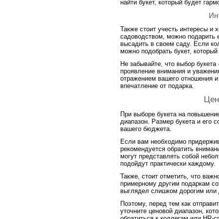
найти букет, который будет гарм
Ин
Также стоит учесть интересы и х
садоводством, можно подарить е
высадить в своем саду. Если ко
можно подобрать букет, который
Не забывайте, что выбор букета 
проявление внимания и уважения
отражением вашего отношения и
впечатление от подарка.
Цен
При выборе букета на повышение
диапазон. Размер букета и его с
вашего бюджета.
Если вам необходимо придержи
рекомендуется обратить внимани
могут представлять собой небол
подойдут практически каждому.
Также, стоит отметить, что важн
примерному другим подаркам сот
выглядел слишком дорогим или 
Поэтому, перед тем как отправит
уточните ценовой диапазон, кот
обратиться к коллегам или HR-с