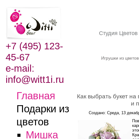
Студия Цвето
+7 (495) 123-
45-67
Игрушки из цвето
e-mail:
info@witt1i.ru
Главная
Как выбрать букет на
и 
Подарки из
Создано: Среда, 13 декаб
цветов
Пов
кар
это
Мишка
Кра