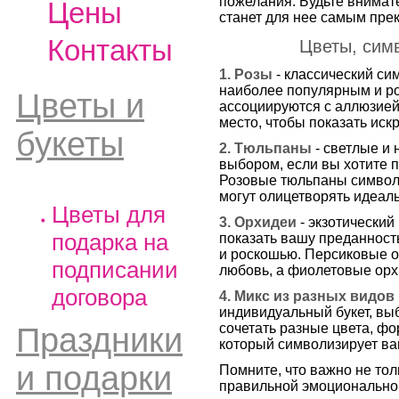
пожелания. Будьте внимате
Цены
станет для нее самым пре
Контакты
Цветы, сим
1. Розы
- классический си
наиболее популярным и р
Цветы и
ассоциируются с аллюзией 
место, чтобы показать ис
букеты
2. Тюльпаны
- светлые и
выбором, если вы хотите п
Розовые тюльпаны символи
могут олицетворять идеаль
Цветы для
3. Орхидеи
- экзотический
подарка на
показать вашу преданност
и роскошью. Персиковые о
подписании
любовь, а фиолетовые орх
договора
4. Микс из разных видов
индивидуальный букет, вы
сочетать разные цвета, фо
Праздники
который символизирует ва
и подарки
Помните, что важно не тол
правильной эмоциональной