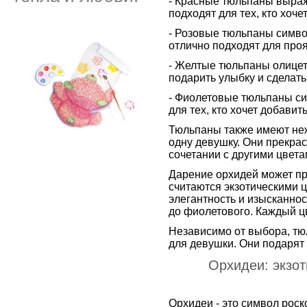
- Красные тюльпаны выраж
подходят для тех, кто хоче
- Розовые тюльпаны симво
отлично подходят для про
- Желтые тюльпаны олицет
подарить улыбку и сделат
- Фиолетовые тюльпаны си
для тех, кто хочет добавит
Тюльпаны также имеют неж
одну девушку. Они прекрасн
сочетании с другими цвета
Дарение орхидей может пр
считаются экзотическими 
элегантность и изысканнос
до фиолетового. Каждый ц
Независимо от выбора, тю
для девушки. Они подарят 
Орхидеи: экзот
Орхидеи - это символ роск