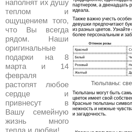
наполнят их душу
партнером, а двенадцать 
теплом и
идеала.
Также важно учесть особе
ощущением того,
девушки предпочитают буке
что Вы всегда
из разных цветов. Узнайте
более персональным и за
рядом. Наши
Оттенок розы
оригинальные
Красный
Ст
подарки на 8
Белый
Ч
марта и 14
Розовый
Н
Желтый
Д
февраля
Тюльпаны: све
растопят любое
сердце и
Тюльпаны могут быть самы
цветок имеет свой собств
привнесут в
Красные тюльпаны символи
нежность и нежные чувства
Вашу семейную
и загадочность.
жизнь много
тепла и любви!