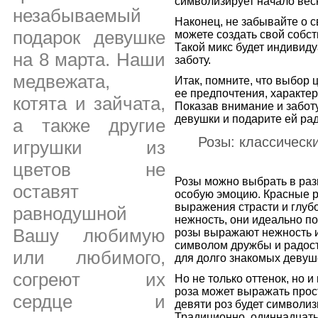
символизирует начало вес
незабываемый
Наконец, не забывайте о с
подарок девушке
можете создать свой собст
Такой микс будет индивид
на 8 марта. Наши
заботу.
медвежата,
Итак, помните, что выбор ц
ее предпочтения, характер
котята и зайчата,
Показав внимание и заботу
девушки и подарите ей рад
а также другие
Розы: классическ
игрушки из
цветов не
Розы можно выбрать в раз
оставят
особую эмоцию. Красные 
выражения страсти и глубо
равнодушной
нежность, они идеально п
Вашу любимую
розы выражают нежность и
символом дружбы и радост
или любимого,
для долго знакомых девуш
согреют их
Но не только оттенок, но и
роза может выражать прост
сердце и
девяти роз будет символи
Традиционно, одиннадцать