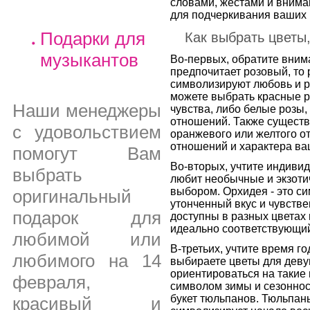
словами, жестами и внима
для подчеркивания ваших 
Подарки для
Как выбрать цветы
музыкантов
Во-первых, обратите вним
предпочитает розовый, то
символизируют любовь и р
можете выбрать красные ро
Наши менеджеры
чувства, либо белые розы,
отношений. Также существу
с удовольствием
оранжевого или желтого от
отношений и характера ва
помогут Вам
Во-вторых, учтите индиви
выбрать
любит необычные и экзоти
выбором. Орхидея - это с
оригинальный
утонченный вкус и чувстве
подарок для
доступны в разных цветах и
идеально соответствующий
любимой или
В-третьих, учтите время г
любимого на 14
выбираете цветы для деву
ориентироваться на такие 
февраля,
символом зимы и сезонност
букет тюльпанов. Тюльпан
красивый и