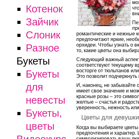
мо
Котенок
чт
вн
Зайчик
Пе
пр
Слоник
романтические и нежные к
предпочитают яркие, необ
орхидеи. Чтобы узнать о в
Разное
то, какие цветы она выбира
Букеты
Следующий важный аспект 
соответствуют текущему вр
восторге от тюльпанов или
Букеты
Это позволит подчеркнуть
для
И, наконец, не забывайте 
имеет свое значение и мо
красные розы – это символ
невесты
желтые – счастья и радост
уверенность, нежность или
Букеты,
Цветы для девушки
цветы
Когда вы выбираете цветы 
предпочтения и характер.
символизировать вашу люб