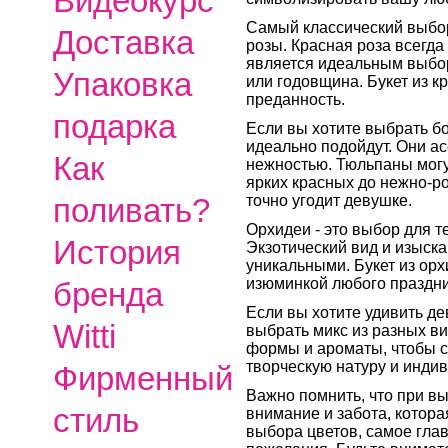
Видеокурс
Самый классический выбор
Доставка
розы. Красная роза всегда
является идеальным выбор
Упаковка
или годовщина. Букет из к
преданность.
подарка
Если вы хотите выбрать б
идеально подойдут. Они а
Как
нежностью. Тюльпаны могу
ярких красных до нежно-ро
точно угодит девушке.
поливать?
Орхидеи - это выбор для те
История
Экзотический вид и изыск
уникальными. Букет из ор
изюминкой любого праздни
бренда
Если вы хотите удивить де
Witti
выбрать микс из разных в
формы и ароматы, чтобы с
творческую натуру и инди
Фирменный
Важно помнить, что при вы
стиль
внимание и забота, котора
выбора цветов, самое глав