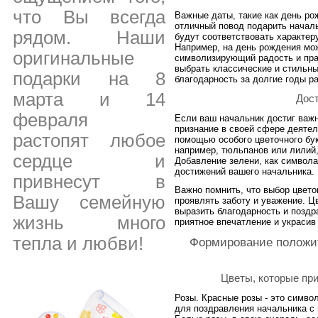
что Вы всегда
Важные даты, такие как день ро
отличный повод подарить началь
рядом. Наши
будут соответствовать характер
Например, на день рождения мож
оригинальные
символизирующий радость и пра
выбрать классические и стильны
подарки на 8
благодарность за долгие годы р
марта и 14
Дост
февраля
Если ваш начальник достиг важ
признание в своей сфере деятел
растопят любое
помощью особого цветочного бук
например, тюльпанов или лилий,
сердце и
Добавление зелени, как символа
достижений вашего начальника.
привнесут в
Важно помнить, что выбор цвет
Вашу семейную
проявлять заботу и уважение. Ц
выразить благодарность и поздр
жизнь много
приятное впечатление и украсив 
тепла и любви!
Формирование положи
Цветы, которые пр
Розы. Красные розы - это симво
для поздравления начальника с