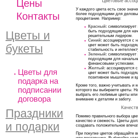
Цены
Цветовые ассоц
У каждого цвета есть свое значе
Контакты
более подходящими для деловых
процветание. Например:
Красный:
символизирует э
быть подходящим для нач
Цветы и
решительным лидером.
Синий:
ассоциируется с н
букеты
цвет может быть подходя
стабильность и интеллект
Зеленый:
символизирует р
подходящим для начальник
финансовыми успехами.
Желтый:
ассоциируется с
Цветы для
цвет может быть подходя
позитивное мышление и в
подарка на
Кроме того, важно учитывать и 
подписании
которого вы выбираете цветы. Н
выбрать его любимые цветы или
договора
внимание к деталям и заботу.
Качеств
Праздники
Помимо правильного выбора цвет
качество и свежесть. Цветы до
и подарки
создавать положительное впечат
При покупке цветов обращайте в
или поставщике. Выбирайте над