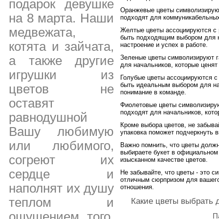
подарок девушке
Оранжевые цветы символизируют
на 8 марта. Наши
подходят для коммуникабельных
медвежата,
Желтые цветы ассоциируются с 
быть подходящим выбором для н
котята и зайчата,
настроение и успех в работе.
а также другие
Зеленые цветы символизируют г
для начальников, которые ценят
игрушки из
Голубые цветы ассоциируются с 
быть идеальным выбором для на
цветов не
понимание в команде.
оставят
Фиолетовые цветы символизирую
подходят для начальников, котор
равнодушной
Кроме выбора цветов, не забыва
Вашу любимую
упаковка поможет подчеркнуть в
или любимого,
Важно помнить, что цветы долж
выбираете букет в официальном 
согреют их
изысканном качестве цветов.
сердце и
Не забывайте, что цветы - это с
отличным сюрпризом для вашего
наполнят их душу
отношения.
теплом и
Какие цветы выбрать 
ощущением того,
П