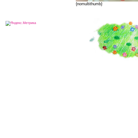
{nomultithumb}