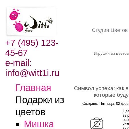
Студия Цвето
+7 (495) 123-
45-67
Игрушки из цвето
e-mail:
info@witt1i.ru
Главная
Символ успеха: как 
которые буд
Подарки из
Создано: Пятница, 02 фев
цветов
Цве
выр
осо
Мишка
чел
выб