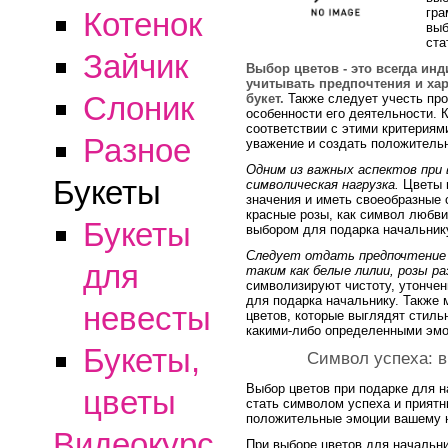
гра
Котенок
выб
ста
Зайчик
Выбор цветов - это всегда ин
учитывать предпочтения и хар
Слоник
букет.
Также следует учесть пр
особенности его деятельности. 
соответствии с этими критериям
Разное
уважение и создать положитель
Одним из важных аспектов при 
Букеты
символическая нагрузка.
Цветы 
значения и иметь своеобразные
красные розы, как символ любви
Букеты
выбором для подарка начальник
Следует отдать предпочтение
для
таким как белые лилии, розы р
символизируют чистоту, утончен
для подарка начальнику. Также 
невесты
цветов, которые выглядят стильн
какими-либо определенными эм
Букеты,
Символ успеха: в
Выбор цветов при подарке для 
цветы
стать символом успеха и приятн
положительные эмоции вашему 
Видеокурс
При выборе цветов для начальни