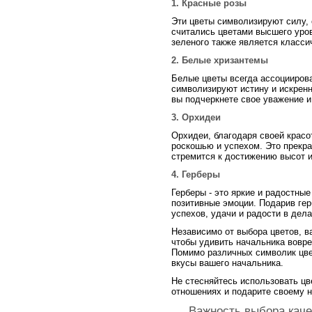
1. Красные розы
Эти цветы символизируют силу, 
считались цветами высшего уров
зеленого также является класси
2. Белые хризантемы
Белые цветы всегда ассоцииров
символизируют истину и искрен
вы подчеркнете свое уважение и
3. Орхидеи
Орхидеи, благодаря своей красо
роскошью и успехом. Это прекр
стремится к достижению высот и
4. Герберы
Герберы - это яркие и радостны
позитивные эмоции. Подарив ге
успехов, удачи и радости в дела
Независимо от выбора цветов, ва
чтобы удивить начальника вовре
Помимо различных символик цве
вкусы вашего начальника.
Не стесняйтесь использовать цв
отношениях и подарите своему н
Важность выбора каче