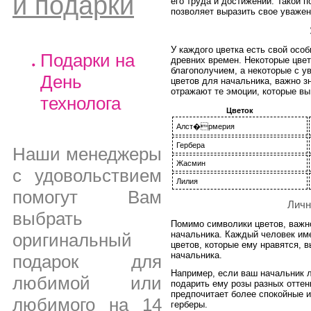
и подарки
его труда и достижений. Такой 
позволяет выразить свое уважен
У каждого цветка есть свой осо
Подарки на
древних времен. Некоторые цве
благополучием, а некоторые с у
День
цветов для начальника, важно зн
отражают те эмоции, которые вы
технолога
Цветок
Алст�рмерия
Гербера
Наши менеджеры
Жасмин
с удовольствием
Лилия
помогут Вам
Личн
выбрать
Помимо символики цветов, важн
начальника. Каждый человек име
оригинальный
цветов, которые ему нравятся, 
начальника.
подарок для
Например, если ваш начальник 
любимой или
подарить ему розы разных оттен
предпочитает более спокойные и
любимого на 14
герберы.