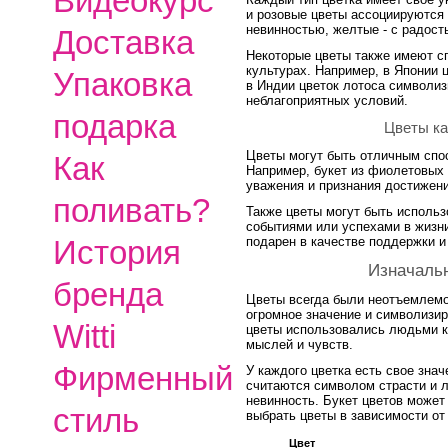
Видеокурс
и розовые цветы ассоциируются 
невинностью, желтые - с радост
Доставка
Некоторые цветы также имеют с
культурах. Например, в Японии 
Упаковка
в Индии цветок лотоса символиз
неблагоприятных условий.
подарка
Цветы ка
Цветы могут быть отличным спос
Как
Например, букет из фиолетовых
уважения и признания достижени
поливать?
Также цветы могут быть исполь
событиями или успехами в жизни
подарен в качестве поддержки и
История
Изначальн
бренда
Цветы всегда были неотъемлемо
огромное значение и символизи
Witti
цветы использовались людьми к
мыслей и чувств.
Фирменный
У каждого цветка есть свое зна
считаются символом страсти и л
невинность. Букет цветов может
стиль
выбрать цветы в зависимости от
Цвет