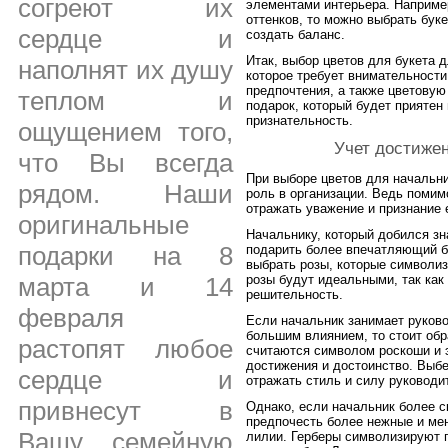
согреют их
элементами интерьера. Наприме
оттенков, то можно выбрать бук
сердце и
создать баланс.
Итак, выбор цветов для букета д
наполнят их душу
которое требует внимательности
предпочтения, а также цветовую
теплом и
подарок, который будет приятен
признательность.
ощущением того,
Учет достижен
что Вы всегда
При выборе цветов для начальни
рядом. Наши
роль в организации. Ведь помим
отражать уважение и признание 
оригинальные
Начальнику, который добился зн
подарки на 8
подарить более впечатляющий б
выбрать розы, которые символиз
розы будут идеальными, так как
марта и 14
решительность.
февраля
Если начальник занимает руков
большим влиянием, то стоит обр
растопят любое
считаются символом роскоши и э
достижения и достоинство. Выбе
сердце и
отражать стиль и силу руководи
привнесут в
Однако, если начальник более с
предпочесть более нежные и ме
Вашу семейную
лилии. Герберы символизируют 