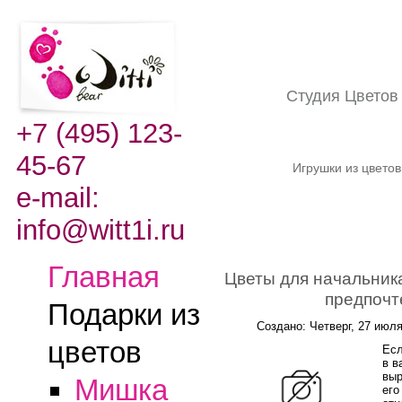
Студия Цвето
+7 (495) 123-
45-67
Игрушки из цвето
e-mail:
info@witt1i.ru
Главная
Цветы для начальника
предпочт
Подарки из
Создано: Четверг, 27 июл
цветов
Есл
в в
выр
Мишка
его