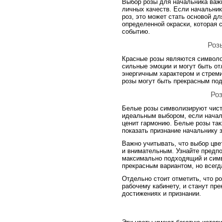
Выбор розы для начальника важн
личных качеств. Если начальник
роз, это может стать основой д
определенной окраски, которая 
событию.
Роз
Красные розы являются символо
сильные эмоции и могут быть о
энергичным характером и стрем
розы могут быть прекрасным по
Роз
Белые розы символизируют чисто
идеальным выбором, если начал
ценит гармонию. Белые розы так
показать признание начальнику з
Важно учитывать, что выбор цв
и внимательным. Узнайте предпо
максимально подходящий и симв
прекрасным вариантом, но всегд
Отдельно стоит отметить, что р
рабочему кабинету, и станут пр
достижениях и признании.