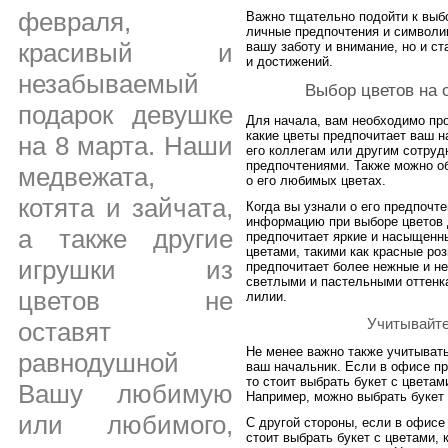
февраля,
Важно тщательно подойти к выбо
личные предпочтения и символик
красивый и
вашу заботу и внимание, но и с
и достижений.
незабываемый
Выбор цветов на 
подарок девушке
Для начала, вам необходимо про
какие цветы предпочитает ваш н
на 8 марта. Наши
его коллегам или другим сотруд
предпочтениями. Также можно об
медвежата,
о его любимых цветах.
котята и зайчата,
Когда вы узнали о его предпочт
информацию при выборе цветов 
а также другие
предпочитает яркие и насыщенны
цветами, такими как красные ро
игрушки из
предпочитает более нежные и не
светлыми и пастельными оттенк
цветов не
лилии.
Учитывайте
оставят
Не менее важно также учитывать
равнодушной
ваш начальник. Если в офисе п
то стоит выбрать букет с цветам
Вашу любимую
Например, можно выбрать букет
или любимого,
С другой стороны, если в офисе
стоит выбрать букет с цветами,