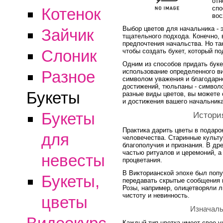
отн
спо
Котенок
вос
Выбор цветов для начальника - э
Зайчик
тщательного подхода. Конечно, 
предпочтения начальства. Но та
Слоник
чтобы создать букет, который п
Одним из способов придать бук
использование определенного в
Разное
символом уважения и благодарн
достижений, тюльпаны - символ
Букеты
разные виды цветов, вы можете 
и достижения вашего начальника
Букеты
История
Практика дарить цветы в подаро
для
человечества. Старинные культ
благополучия и признания. В д
частью ритуалов и церемоний, а
невесты
процветания.
В Викторианской эпохе был попу
Букеты,
передавать скрытые сообщения 
Розы, например, олицетворяли л
чистоту и невинность.
цветы
Изначаль
Каждый тип цветка имеет свое у