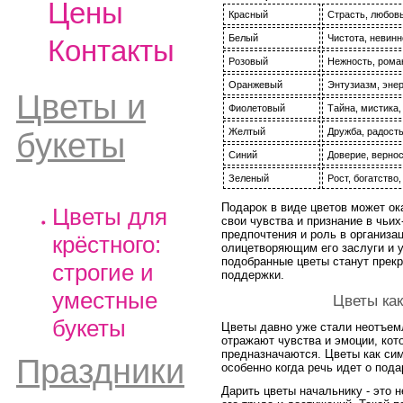
Цены
Красный
Страсть, любовь
Белый
Чистота, невинн
Контакты
Розовый
Нежность, роман
Оранжевый
Энтузиазм, энер
Цветы и
Фиолетовый
Тайна, мистика,
Желтый
Дружба, радость
букеты
Синий
Доверие, вернос
Зеленый
Рост, богатство
Подарок в виде цветов может о
Цветы для
свои чувства и признание в чьи
предпочтения и роль в организа
крёстного:
олицетворяющим его заслуги и у
подобранные цветы станут прек
строгие и
поддержки.
уместные
Цветы ка
букеты
Цветы давно уже стали неотъем
отражают чувства и эмоции, кот
предназначаются. Цветы как си
Праздники
особенно когда речь идет о пода
Дарить цветы начальнику - это н