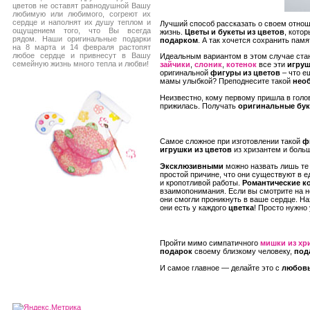
цветов не оставят равнодушной Вашу
любимую или любимого, согреют их
сердце и наполнят их душу теплом и
Лучший способ рассказать о своем отнош
ощущением того, что Вы всегда
жизнь.
Цветы и букеты из цветов
, кото
рядом. Наши оригинальные подарки
подарком
. А так хочется сохранить пам
на 8 марта и 14 февраля растопят
любое сердце и привнесут в Вашу
Идеальным вариантом в этом случае ста
семейную жизнь много тепла и любви!
зайчики
,
слоник
,
котенок
все эти
игру
оригинальной
фигуры из цветов
– что е
мамы улыбкой? Преподнесите такой
нео
Неизвестно, кому первому пришла в голов
прижилась. Получать
оригинальные бук
Самое сложное при изготовлении такой
ф
игрушки из цветов
из хризантем и больш
Эксклюзивными
можно назвать лишь т
простой причине, что они существуют в 
и кропотливой работы.
Романтические к
взаимопонимания. Если вы смотрите на 
они смогли проникнуть в ваше сердце. На
они есть у каждого
цветка
! Просто нужно
Пройти мимо симпатичного
мишки из хр
подарок
своему близкому человеку,
под
И самое главное — делайте это с
любов