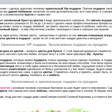
ении – сделать дорогому человеку
прикольный Vip-подарок
. Причем
подарок
такой
рые мы
дарим любимым
, несмотря на свое долгожительство, все-таки вянут и стано
ять о великолепном
букете
и торжестве!
нет
необычный букет из цветов
в виде оригинального сюрприза. Это
мягкие игрушк
шки
разного размера от 20 см до 1 м могут сделать наши профессиональные флорист
ще может тронуть сердце любимой, заставить прыгать от радости ребенка, смягчить с
бычный букет
– и вам обеспечены улыбки, смеющиеся глаза и хорошее настроение.
у идея купить свежие цветы - хризантемы и сделать из них
мягкую плюшевую игру
еты цветов в подарок
- разве не об этом мечтает каждая девочка и женщина?
Оригинальные VIP подарки. Эксклюзивные подарки на праздник
игурки из цветов
– выбрать
цветы для букета
. С этой задачей прекрасно справятс
ого светлого чувства любви, которое несут в себе такие красивые
Vip - букеты
.
е
подарки
, которые можно
подарить
только однажды только одному человеку. А подари
единственном экземпляре и были изготовлены не массовым способом. Они были произ
омпозиции
несут в себе идею нежности и безграничной любви, ощущение покоя и близ
нежную
композицию
сделанную из белых хризантем и у вас екает сердце, будьте уве
ходите романтику сами, в других
цветах
. Старайтесь понять и принять, может быть, 
 учиться читать
цветы
, понимать их и
любить
.
Эксклюзивные и оригинальные подарки на праздник
изантем
с розовым носиком и розовым бантиком на шее будет просто невозможно. С
арите
тем самым всю свою
любовь
, наполните дом радостью и теплом. В общем, вк
ью
, тогда растает сердце даже самой неприступной Снежной Королевы и отзовется б