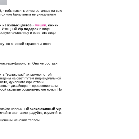
, чтобы память о нем осталась на всю
вятся уже банальным не уникальным
и из живых цветов
-
мишки
,
ежики
,
ы. Изящный
Vip подарок
в виде
уровую начальницу и осветить лицо
шку
, но в нашей стране она явно
я мастера-флористы. Они же составят
ть "только раз" их можно по той
ведены на свет путём индивидуальной
ости, духовного единства и
ренны – дизайнеры – профессионалы,
порой скрытые романтические нотки. Но
делайте необычный
эксклюзивный Vip
лючайте фантазию, радуйте, изумляйте.
есценным женским теплом.