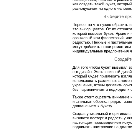
как создать такой букет, котор
равнодушным ни одного человек
Выберите ярк
Первое, на что нужно обратить в
это выбор цветов. От их оттенк
который вызовет букет. Яркие и 
оранжевый или фиолетовый, част
радостью. Нежные и пастельные 
могут добавить нотки романтики
индивидуальные предпочтения че
Создайт
Для того чтобы букет вызывал во
его дизайн. Эксклюзивный дизай
который будет привлекать взгл
использовать различные элемент
украшения, чтобы добавить ориг
был гармоничным и подходил к 
Также стоит обратить внимание 
и стильная обертка придаст зав
дополнением к букету.
Создав уникальный и оригинальн
вызовете восторг и радость у об
настоящим произведением искусс
поднимать настроение на долгое