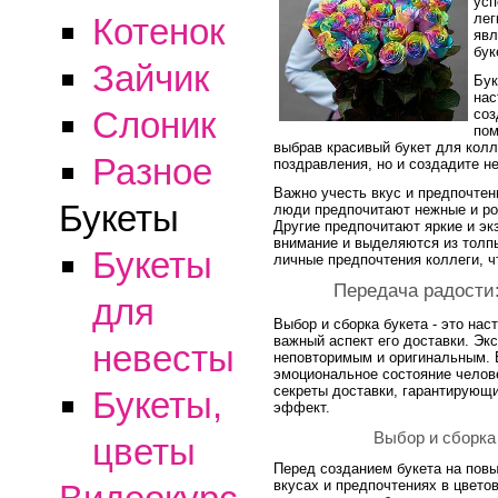
усп
лег
Котенок
явл
бук
Зайчик
Бук
нас
Слоник
соз
пом
выбрав красивый букет для колл
Разное
поздравления, но и создадите н
Важно учесть вкус и предпочтен
Букеты
люди предпочитают нежные и ром
Другие предпочитают яркие и эк
внимание и выделяются из толпы
Букеты
личные предпочтения коллеги, 
Передача радости:
для
Выбор и сборка букета - это нас
важный аспект его доставки. Эк
невесты
неповторимым и оригинальным. В
эмоциональное состояние челов
секреты доставки, гарантирующи
Букеты,
эффект.
Выбор и сборка 
цветы
Перед созданием букета на повы
вкусах и предпочтениях в цвет