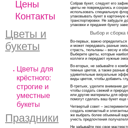
Цены
Собрав букет, следует его зафи
цветы не повреждались и сохра
использовать специальную флор
Контакты
упаковывать букет в картонную 
транспортировки. Не забудьте д
упаковки и придания букету зав
Цветы и
Выбор и сборка 
Во-первых, важно определиться 
букеты
и может передавать разные эмо
страсть, тюльпаны – весну и обн
Выберите цветы, которые наибо
коллеги и передают нужные эмо
Во-вторых, не забывайте о комби
Цветы для
темных цветов, а также разные 
удивительные визуальные эффек
крёстного:
виды цветов, чтобы добавить гл
строгие и
В-третьих, уделите внимание де
чтобы создать свежий и природн
уместные
или другие материалы для офор
помогут сделать ваш букет еще
букеты
Четвертый совет – эксперимент
создать компактный и элегантны
Праздники
же выбрать более объемный вар
учесть предпочтения получателя
Не забывайте про свое мастерст