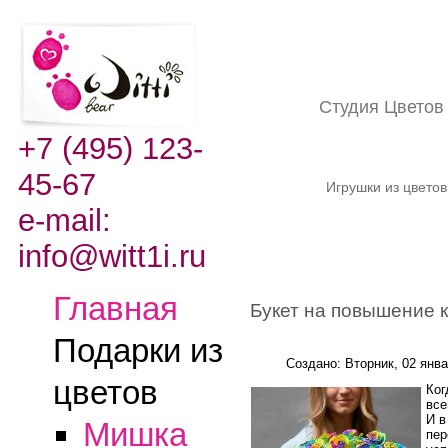
Студия Цвето
+7 (495) 123-
45-67
Игрушки из цвето
e-mail:
info@witt1i.ru
Главная
Букет на повышение к
Подарки из
Создано: Вторник, 02 янв
цветов
Ког
все
И в
Мишка
пер