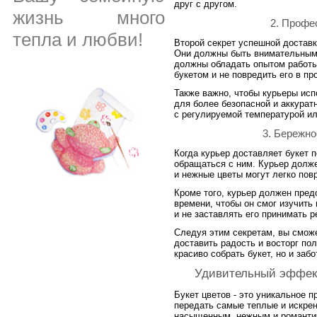
друг с другом.
жизнь много
2. Профе
тепла и любви!
Второй секрет успешной доставк
Они должны быть внимательными
должны обладать опытом работы
букетом и не повредить его в пр
Также важно, чтобы курьеры ис
для более безопасной и аккурат
с регулируемой температурой и
3. Бережно
Когда курьер доставляет букет 
обращаться с ним. Курьер должен
и нежные цветы могут легко пов
Кроме того, курьер должен пред
времени, чтобы он смог изучить 
и не заставлять его принимать р
Следуя этим секретам, вы сможе
доставить радость и восторг по
красиво собрать букет, но и заб
Удивительный эффект:
Букет цветов - это уникальное п
передать самые теплые и искре
насыщенным, нежным и романтич