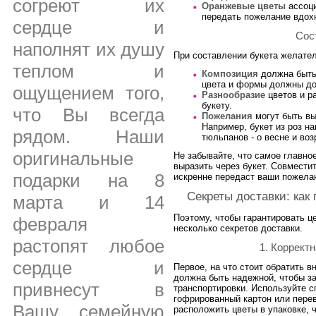
согреют их
Оранжевые цветы
ассоци
передать пожелание вдох
сердце и
Сос
наполнят их душу
При составлении букета желате
теплом и
Композиция
должна быть
цвета и формы должны до
ощущением того,
Разнообразие
цветов и р
букету.
что Вы всегда
Пожелания
могут быть вы
Например, букет из роз на
рядом. Наши
тюльпанов - о весне и во
оригинальные
Не забывайте, что самое главное
выразить через букет. Совместит
подарки на 8
искренне передаст ваши пожелан
Секреты доставки: как
марта и 14
Поэтому, чтобы гарантировать ц
февраля
несколько секретов доставки.
растопят любое
1. Коррект
сердце и
Первое, на что стоит обратить в
должна быть надежной, чтобы з
привнесут в
транспортировки. Используйте с
гофрированный картон или пере
Вашу семейную
расположить цветы в упаковке, 