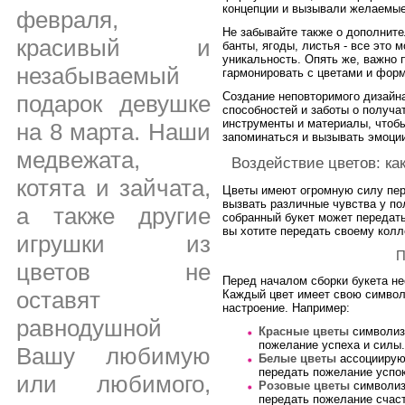
концепции и вызывали желаемые
февраля,
Не забывайте также о дополнит
красивый и
банты, ягоды, листья - все это 
уникальность. Опять же, важно 
незабываемый
гармонировать с цветами и форм
Создание неповторимого дизайна
подарок девушке
способностей и заботы о получа
инструменты и материалы, чтобы
на 8 марта. Наши
запоминаться и вызывать эмоции
медвежата,
Воздействие цветов: ка
котята и зайчата,
Цветы имеют огромную силу пер
вызвать различные чувства у п
а также другие
собранный букет может передать
вы хотите передать своему колл
игрушки из
П
цветов не
Перед началом сборки букета не
оставят
Каждый цвет имеет свою символ
настроение. Например:
равнодушной
Красные цветы
символизи
пожелание успеха и силы.
Вашу любимую
Белые цветы
ассоциируют
передать пожелание успок
или любимого,
Розовые цветы
символиз
передать пожелание счаст