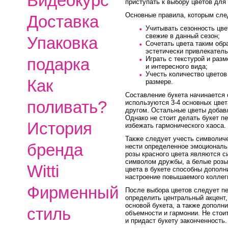
Видеокурс
приступать к выбору цветов для 
Основные правила, которым сле
Доставка
Учитывать сезонность цвет
свежие в данный сезон;
Упаковка
Сочетать цвета таким обр
эстетически привлекатель
Играть с текстурой и раз
подарка
и интересного вида;
Учесть количество цветов
Как
размере.
Составление букета начинается 
поливать?
используются 3-4 основных цвет
другом. Остальные цветы добавл
Однако не стоит делать букет п
История
избежать гармонического хаоса.
Также следует учесть символич
бренда
нести определенное эмоциональ
розы красного цвета являются с
символом дружбы, а белые розы 
Witti
цвета в букете способны дополн
настроение повышаемого коллег
Фирменный
После выбора цветов следует п
определить центральный акцент,
основой букета, а также дополн
стиль
объемности и гармонии. Не стоит
и придаст букету законченность.