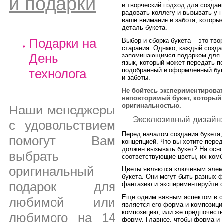
и подарки
и творческий подход для создан
радовать коллегу и вызывать у н
ваше внимание и забота, которы
деталь букета.
Подарки на
Выбор и сборка букета – это тво
старания. Однако, каждый созда
День
запоминающимся подарком для в
язык, который может передать п
технолога
подобранный и оформленный бук
и заботы.
Не бойтесь экспериментирова
неповторимый букет, который 
оригинальностью.
Наши менеджеры
Эксклюзивный дизайн:
с удовольствием
Перед началом создания букета,
помогут Вам
концепцией. Что вы хотите пере
должен вызывать букет? На осн
выбрать
соответствующие цветы, их комб
оригинальный
Цветы являются ключевым элеме
букета. Они могут быть разных 
подарок для
фантазию и экспериментируйте 
Еще одним важным аспектом в с
любимой или
является его форма и композиц
композицию, или же предпочест
любимого на 14
форму. Главное, чтобы форма и 