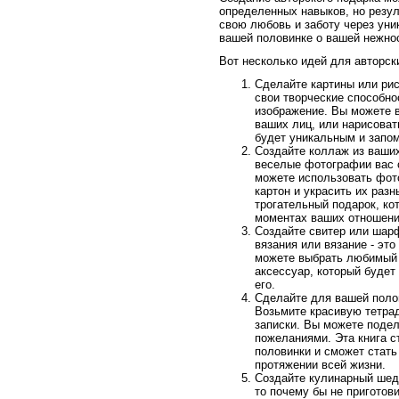
определенных навыков, но резул
свою любовь и заботу через уни
вашей половинке о вашей нежнос
Вот несколько идей для авторск
Сделайте картины или рис
свои творческие способно
изображение. Вы можете в
ваших лиц, или нарисоват
будет уникальным и зап
Создайте коллаж из ваши
веселые фотографии вас 
можете использовать фот
картон и украсить их раз
трогательный подарок, ко
моментах ваших отношени
Создайте свитер или шарф
вязания или вязание - это
можете выбрать любимый 
аксессуар, который будет 
его.
Сделайте для вашей поло
Возьмите красивую тетрад
записки. Вы можете поде
пожеланиями. Эта книга 
половинки и сможет стать
протяжении всей жизни.
Создайте кулинарный шед
то почему бы не приготов