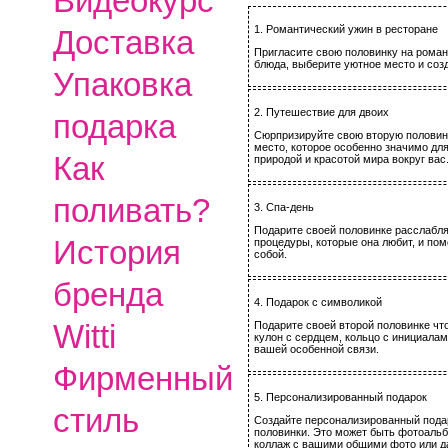
Видеокурс
1. Романтический ужин в ресторане
Доставка
Пригласите свою половинку на роман
блюда, выберите уютное место и соз
Упаковка
2. Путешествие для двоих
подарка
Сюрпризируйте свою вторую половин
место, которое особенно значимо дл
Как
природой и красотой мира вокруг вас
поливать?
3. Спа-день
Подарите своей половинке расслабл
История
процедуры, которые она любит, и пом
собой.
бренда
4. Подарок с символикой
Witti
Подарите своей второй половинке чт
кулон с сердцем, кольцо с инициалам
вашей особенной связи.
Фирменный
5. Персонализированный подарок
стиль
Создайте персонализированный подар
половинки. Это может быть фотоаль
коллаж с вашими общими фото или да