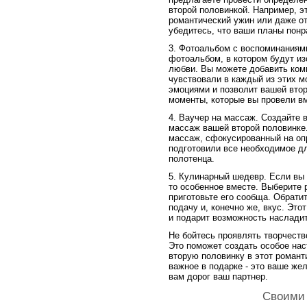
второй половинкой. Например, э
романтический ужин или даже от
убедитесь, что ваши планы понр
3. Фотоальбом с воспоминаниям
фотоальбом, в котором будут 
любви. Вы можете добавить ком
чувствовали в каждый из этих м
эмоциями и позволит вашей вто
моменты, которые вы провели в
4. Ваучер на массаж. Создайте 
массаж вашей второй половинке
массаж, сфокусированный на опр
подготовили все необходимое дл
полотенца.
5. Кулинарный шедевр. Если вы 
то особенное вместе. Выберите 
приготовьте его сообща. Обрати
подачу и, конечно же, вкус. Это
и подарит возможность насладит
Не бойтесь проявлять творчеств
Это поможет создать особое нас
вторую половинку в этот романт
важное в подарке - это ваше жел
вам дорог ваш партнер.
Своими 