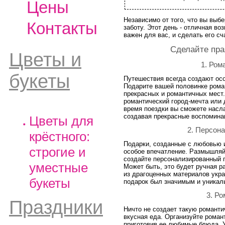
Цены
Независимо от того, что вы выбе
Контакты
заботу. Этот день - отличная во
важен для вас, и сделать его с
Сделайте пр
Цветы и
1. Ром
букеты
Путешествия всегда создают ос
Подарите вашей половинке рома
прекрасных и романтичных мест.
романтический город-мечта или 
время поездки вы сможете насл
создавая прекрасные воспомина
Цветы для
2. Персон
крёстного:
Подарки, созданные с любовью и
строгие и
особое впечатление. Размышляйт
создайте персонализированный п
уместные
Может быть, это будет ручная р
из драгоценных материалов укр
букеты
подарок был значимым и уникаль
3. Р
Праздники
Ничто не создает такую романти
вкусная еда. Организуйте роман
приготовив ее любимые блюда. У