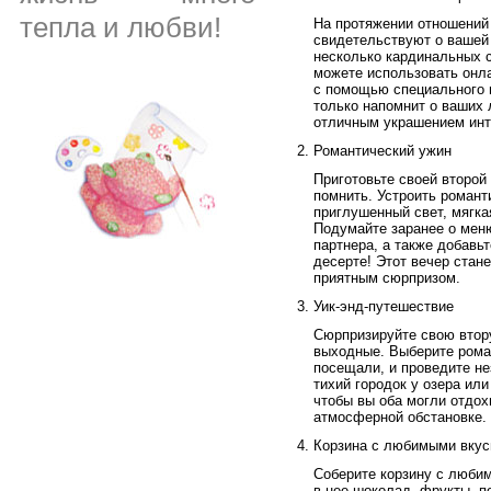
тепла и любви!
На протяжении отношений
свидетельствуют о вашей
несколько кардинальных 
можете использовать онл
с помощью специального п
только напомнит о ваших 
отличным украшением инт
Романтический ужин
Приготовьте своей второй
помнить. Устроить роман
приглушенный свет, мягкая
Подумайте заранее о мен
партнера, а также добавьт
десерте! Этот вечер стан
приятным сюрпризом.
Уик-энд-путешествие
Сюрпризируйте свою втор
выходные. Выберите роман
посещали, и проведите н
тихий городок у озера ил
чтобы вы оба могли отдох
атмосферной обстановке.
Корзина с любимыми вкус
Соберите корзину с люби
в нее шоколад, фрукты, пе