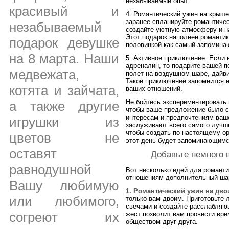
незабываемый опыт.
красивый и
4. Романтический ужин на крыше.
заранее спланируйте романтичес
незабываемый
создайте уютную атмосферу и н
Этот подарок наполнен романтик
подарок девушке
половинкой как самый запомина
на 8 марта. Наши
5. Активное приключение. Если 
адреналин, то подарите вашей п
медвежата,
полет на воздушном шаре, дайви
Такое приключение запомнится 
котята и зайчата,
ваших отношений.
Не бойтесь экспериментировать 
а также другие
чтобы ваше предложение было с
интересам и предпочтениям ваш
игрушки из
заслуживают всего самого лучше
чтобы создать по-настоящему о
цветов не
этот день будет запоминающим
оставят
Добавьте немного 
равнодушной
Вот несколько идей для романт
отношениям дополнительный ша
Вашу любимую
1. Романтический ужин на дво
или любимого,
только вам двоим. Приготовьте 
свечами и создайте расслабляю
согреют их
жест позволит вам провести вре
обществом друг друга.