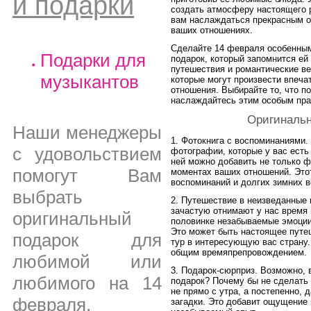
и подарки
создать атмосферу настоящего р
вам наслаждаться прекрасным о
ваших отношениях.
Сделайте 14 февраля особенным
Подарки для
подарок, который запомнится ей
путешествия и романтические ве
музыкантов
которые могут произвести впеча
отношения. Выбирайте то, что п
наслаждайтесь этим особым пра
Оригинальн
Наши менеджеры
1. Фотокнига с воспоминаниями
с удовольствием
фотографии, которые у вас есть
ней можно добавить не только ф
помогут Вам
моментах ваших отношений. Это
воспоминаний и долгих зимних в
выбрать
2. Путешествие в неизведанные 
зачастую отнимают у нас время
оригинальный
половинке незабываемые эмоции
Это может быть настоящее путе
подарок для
тур в интересующую вас страну.
общим времяпрепровождением.
любимой или
3. Подарок-сюрприз. Возможно, 
любимого на 14
подарок? Почему бы не сделать
не прямо с утра, а постепенно,
февраля,
загадки. Это добавит ощущение 