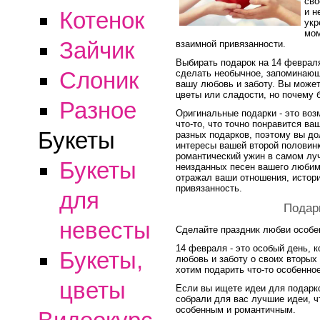
сво
и н
Котенок
укр
мом
Зайчик
взаимной привязанности.
Выбирать подарок на 14 февраля
Слоник
сделать необычное, запоминающ
вашу любовь и заботу. Вы может
цветы или сладости, но почему 
Разное
Оригинальные подарки - это воз
что-то, что точно понравится в
Букеты
разных подарков, поэтому вы д
интересы вашей второй половинк
романтический ужин в самом лу
Букеты
неизданных песен вашего любимо
отражал ваши отношения, истор
привязанность.
для
Подар
невесты
Сделайте праздник любви особ
14 февраля - это особый день, 
Букеты,
любовь и заботу о своих вторых 
хотим подарить что-то особенн
цветы
Если вы ищете идеи для подарко
собрали для вас лучшие идеи, ч
особенным и романтичным.