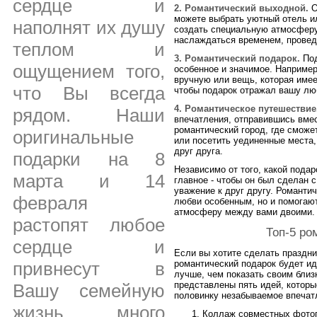
сердце и
2. Романтический выходной.
О
можете выбрать уютный отель ил
наполнят их душу
создать специальную атмосферу
наслаждаться временем, провед
теплом и
3. Романтический подарок.
Под
ощущением того,
особенное и значимое. Например
вручную или вещь, которая имее
что Вы всегда
чтобы подарок отражал вашу люб
4. Романтическое путешествие
рядом. Наши
впечатления, отправившись вме
романтический город, где сможе
оригинальные
или посетить уединенные места
друг друга.
подарки на 8
Независимо от того, какой пода
марта и 14
главное - чтобы он был сделан 
уважение к друг другу. Романти
февраля
любви особенным, но и помогаю
атмосферу между вами двоими.
растопят любое
Топ-5 ро
сердце и
Если вы хотите сделать праздн
привнесут в
романтический подарок будет и
лучше, чем показать своим близ
представлены пять идей, которы
Вашу семейную
половинку незабываемое впечат
жизнь много
Коллаж совместных фото