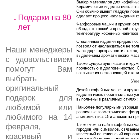
Выбор материалов для кофейных
Керамические изделия считаютс
Они обычно имеют гладкую повер
Подарки на 80
сделает процесс наслаждения 
Фарфоровые чашки и кружки отл
лет
обладают тонкой и прочной стру
температуру кофейных напитков
Стеклянные изделия придают ос
позволяют наслаждаться не толь
Наши менеджеры
Благодаря прозрачности стекла,
выделением ароматических масе
с удовольствием
Также существуют чашки и круж
помогут Вам
прочностью и долговечностью. О
покрытие из нержавеющей стали
выбрать
Уни
оригинальный
Дизайн кофейных чашек и круже
изделия имеют оригинальные узо
подарок для
выполнены в различных стилях: 
любимой или
Наиболее популярными узорами 
различные геометрические фигур
любимого на 14
анималистика. Эти элементы пр
февраля,
Также можно найти кофейные ча
городов или символов, связанны
известный венецианский карнава
красивый и
даже изображение самой культо