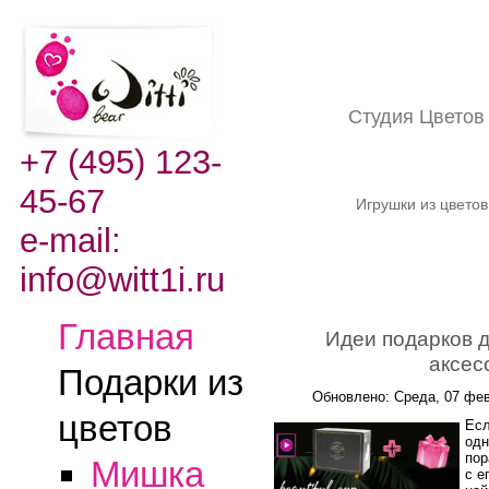
Студия Цвето
+7 (495) 123-
45-67
Игрушки из цвето
e-mail:
info@witt1i.ru
Главная
Идеи подарков д
аксес
Подарки из
Обновлено: Среда, 07 фев
цветов
Есл
одн
пор
Мишка
с е