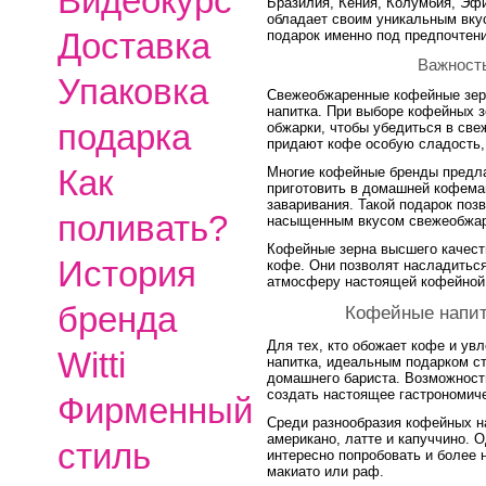
Видеокурс
Бразилия, Кения, Колумбия, Эф
обладает своим уникальным вкус
Доставка
подарок именно под предпочтен
Важность
Упаковка
Свежеобжаренные кофейные зерн
напитка. При выборе кофейных з
подарка
обжарки, чтобы убедиться в све
придают кофе особую сладость,
Как
Многие кофейные бренды предла
приготовить в домашней кофема
заваривания. Такой подарок поз
поливать?
насыщенным вкусом свежеобжар
Кофейные зерна высшего качест
История
кофе. Они позволят насладитьс
атмосферу настоящей кофейной
бренда
Кофейные напит
Для тех, кто обожает кофе и ув
Witti
напитка, идеальным подарком с
домашнего бариста. Возможност
создать настоящее гастрономич
Фирменный
Среди разнообразия кофейных н
американо, латте и капуччино. 
стиль
интересно попробовать и более 
макиато или раф.