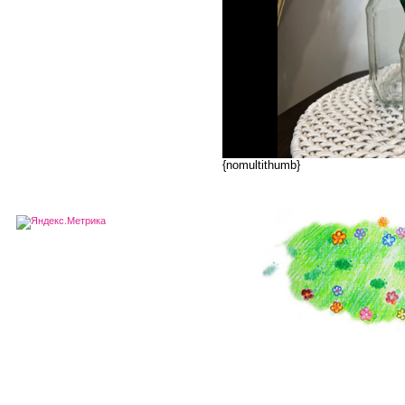
{nomultithumb}