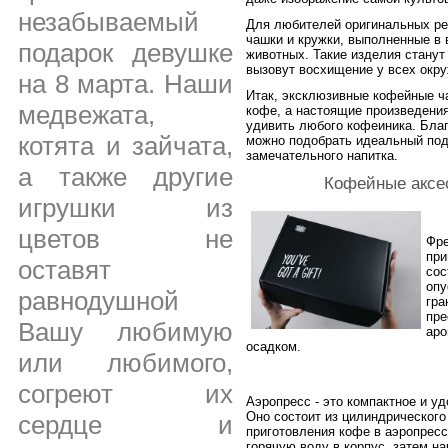
незабываемый
Для любителей оригинальных р
чашки и кружки, выполненные в
подарок девушке
животных. Такие изделия стану
вызовут восхищение у всех окр
на 8 марта. Наши
Итак, эксклюзивные кофейные ча
медвежата,
кофе, а настоящие произведения
удивить любого кофеиника. Бла
котята и зайчата,
можно подобрать идеальный под
замечательного напитка.
а также другие
Кофейные аксе
игрушки из
цветов не
Фре
при
оставят
сос
опу
равнодушной
гра
пре
Вашу любимую
аро
осадком.
или любимого,
согреют их
Аэропресс - это компактное и у
Оно состоит из цилиндрического
сердце и
приготовления кофе в аэропрес
горячую воду в корпус, затем н