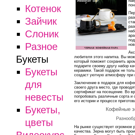
най
пон
Котенок
Пер
раз
Зайчик
ста
раз
Слоник
наб
ара
под
Разное
нов
Акс
Букеты
любителя этого напитка. Вы мо
который поможет сохранить аром
подарите своему другу набор ка
Букеты
керамики. Такой подарок не толь
создаст уютную атмосферу при 
для
Заключение в подарок для кофе
своего друга место, где проводя
сертификат на посещение. Во вр
невесты
попробовать различные сорта и с
его истории и процессе приготов
Букеты,
Кофейные з
Разнообр
цветы
На рынке существует огромное 
качества. Зерна могут быть прои