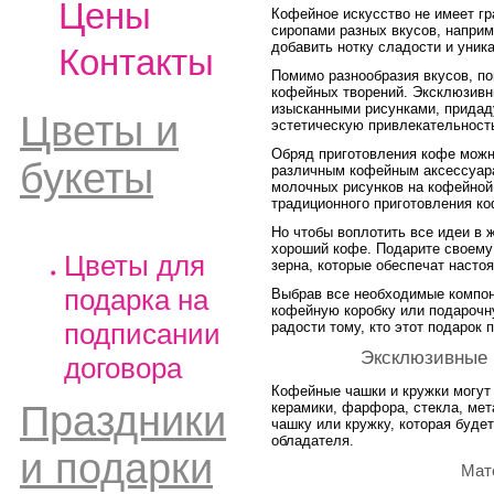
Цены
Кофейное искусство не имеет гр
сиропами разных вкусов, напри
добавить нотку сладости и уник
Контакты
Помимо разнообразия вкусов, п
кофейных творений. Эксклюзивн
изысканными рисунками, придад
Цветы и
эстетическую привлекательност
Обряд приготовления кофе можн
букеты
различным кофейным аксессуара
молочных рисунков на кофейной
традиционного приготовления ко
Но чтобы воплотить все идеи в ж
хороший кофе. Подарите своему
Цветы для
зерна, которые обеспечат насто
подарка на
Выбрав все необходимые компон
кофейную коробку или подарочн
подписании
радости тому, кто этот подарок 
Эксклюзивные 
договора
Кофейные чашки и кружки могут
Праздники
керамики, фарфора, стекла, ме
чашку или кружку, которая буде
обладателя.
и подарки
Мат