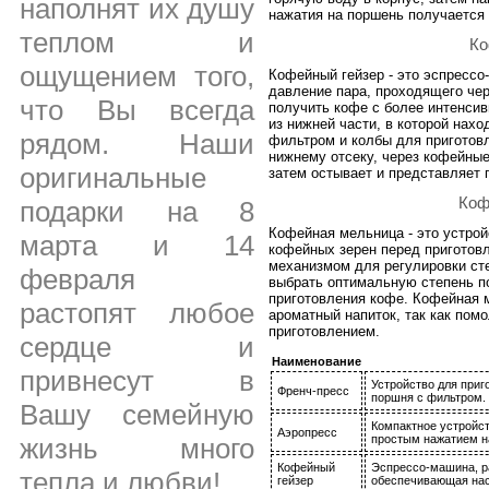
наполнят их душу
нажатия на поршень получается
теплом и
Ко
ощущением того,
Кофейный гейзер - это эспрессо
давление пара, проходящего чер
что Вы всегда
получить кофе с более интенсив
из нижней части, в которой нах
рядом. Наши
фильтром и колбы для приготовл
нижнему отсеку, через кофейные
оригинальные
затем остывает и представляет 
Коф
подарки на 8
Кофейная мельница - это устрой
марта и 14
кофейных зерен перед приготов
механизмом для регулировки ст
февраля
выбрать оптимальную степень п
приготовления кофе. Кофейная 
растопят любое
ароматный напиток, так как пом
приготовлением.
сердце и
Наименование
привнесут в
Устройство для приг
Френч-пресс
поршня с фильтром.
Вашу семейную
Компактное устройс
Аэропресс
жизнь много
простым нажатием н
Кофейный
Эспрессо-машина, р
тепла и любви!
гейзер
обеспечивающая на