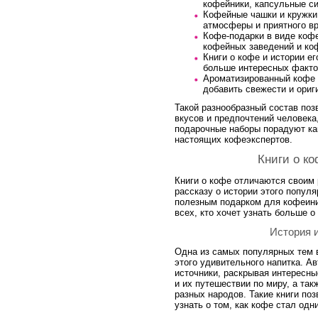
кофейники, капсульные си
Кофейные чашки и кружки
атмосферы и приятного в
Кофе-подарки в виде коф
кофейных заведений и ко
Книги о кофе и истории е
больше интересных фактов
Ароматизированный кофе 
добавить свежести и ориг
Такой разнообразный состав поз
вкусов и предпочтений человека
подарочные наборы порадуют ка
настоящих кофеэкспертов.
Книги о ко
Книги о кофе отличаются своим
рассказу о истории этого популя
полезным подарком для кофеини
всех, кто хочет узнать больше о
История 
Одна из самых популярных тем в
этого удивительного напитка. А
источники, раскрывая интересн
и их путешествии по миру, а так
разных народов. Такие книги по
узнать о том, как кофе стал од