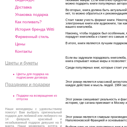
можно подарить книги популярных авторов
Доставка
Во-вторых, книга должна быть актуальной 
нет, то можно обратиться к рекомендация
Упаковка подарка
Стоит также учесть формат книги. Некот
Как поливать?
электронные книги или аудиокниги, так ка
вашего книголюба.
История бренда Witti
Наконец, чтобы подарок был особенным, 
Фирменный стиль
порадует книголюба и станет его самым 
В итоге, книги являются лучшим подарком
Цены
Контакты
Если вы задумали порадовать книголюба, 
книга открывает новые миры и позволяет 
Цветы и букеты
Среди популярных книг, которые стоит у
Цветы для подарка на
подписании договора
Этот роман является классикой антиутоп
Праздники и подарки
каждое действие и мысль людей. 1984 зас
Подарки на возвращение из
отпуска
Этот роман смешивает реальность и фант
историю, где сатана приезжает в Москву 
Наши менеджеры с удовольствием
помогут Вам выбрать оригинальный
подарок для любимой или любимого на
Этот роман является главным произведен
14 февраля, красивый и
Наполеоновской Францией и основывается
незабываемый подарок девушке на 8
марта. Наши медвежата, котята и
Выбрав одну из этих популярных книг в 