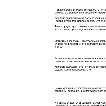
Подарок для книголюба должен быть не т
отмечать страницу, но и добавляют изюми
Книжные закладки могут быть различных ф
Гарри Поттер или Шерлок Холмс. Это отл
Также существуют закладки, выполненные 
качество материалов делают такие закла
Магнитные закладки - это удобные и комп
Они не привлекают много внимания и сохр
книге.
Если вы предпочитаете более классически
помощью этих закладок вы сможете сохран
Книжные закладки - это не только функци
радоваться и использовать их.
Чехлы для книг и электронных ридеров о
страницы, сохраняя их в исходном состоя
На рынке существует широкий выбор чехло
подходит по стилю и предпочтениям вашег