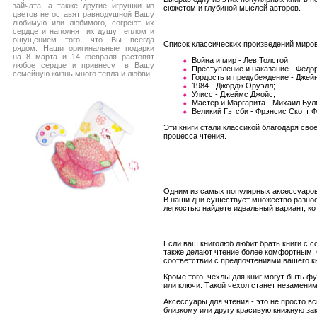
зайчата, а также другие игрушки из
сюжетом и глубиной мыслей авторов.
цветов не оставят равнодушной Вашу
любимую или любимого, согреют их
сердце и наполнят их душу теплом и
ощущением того, что Вы всегда
Список классических произведений мирово
рядом. Наши оригинальные подарки
на 8 марта и 14 февраля растопят
Война и мир - Лев Толстой;
любое сердце и привнесут в Вашу
Преступление и наказание - Федо
семейную жизнь много тепла и любви!
Гордость и предубеждение - Джей
1984 - Джордж Оруэлл;
Улисс - Джеймс Джойс;
Мастер и Маргарита - Михаил Бул
Великий Гэтсби - Фрэнсис Скотт 
Эти книги стали классикой благодаря сво
процесса чтения.
Одним из самых популярных аксессуаров 
В наши дни существует множество разноо
легкостью найдете идеальный вариант, ко
Если ваш книголюб любит брать книги с с
также делают чтение более комфортным. 
соответствии с предпочтениями вашего к
Кроме того, чехлы для книг могут быть 
или ключи. Такой чехол станет незаменим
Аксессуары для чтения - это не просто 
близкому или другу красивую книжную зак