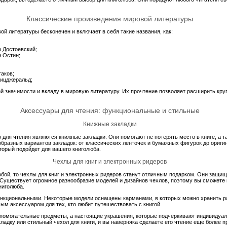
Классические произведения мировой литературы
й литературы бесконечен и включает в себя такие названия, как:
р Достоевский;
н Остин;
гаков;
Фицджеральд;
ей значимости и вкладу в мировую литературу. Их прочтение позволяет расширить кру
Аксессуары для чтения: функциональные и стильные
Книжные закладки
для чтения являются книжные закладки. Они помогают не потерять место в книге, а 
бразных вариантов закладок: от классических ленточек и бумажных фигурок до ориги
торый подойдет для вашего книголюба.
Чехлы для книг и электронных ридеров
обой, то чехлы для книг и электронных ридеров станут отличным подарком. Они защищ
Существует огромное разнообразие моделей и дизайнов чехлов, поэтому вы сможете
ниголюба.
функциональными. Некоторые модели оснащены карманами, в которых можно хранить р
ым аксессуаром для тех, кто любит путешествовать с книгой.
вспомогательные предметы, а настоящие украшения, которые подчеркивают индивидуа
ладку или стильный чехол для книги, и вы наверняка сделаете его чтение еще более