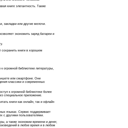
вая книге элегантность. Также
, закладки или другие мелочи.
озволяет экономить заряд батареи и
у.
т сохранить книги в хорошем
 к огромной библиотеке литературы,
ланшете или смартфоне. Они
дения классики и современных
оступ к огромной библиотеке более
рез специальное приложение.
тать книги как онлайн, так и офлайн
зных языках. Сервис поддерживает
ях с другими пользователями.
ры, а также экономии времени и денег,
оизведений в любое время и в любом