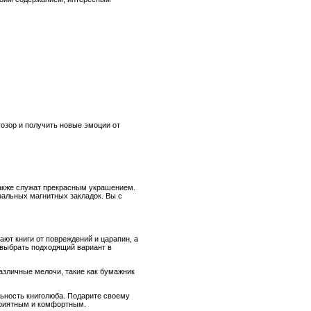
гозор и получить новые эмоции от
также служат прекрасным украшением.
нальных магнитных закладок. Вы с
ают книги от повреждений и царапин, а
 выбрать подходящий вариант в
азличные мелочи, такие как бумажник
льность книголюба. Подарите своему
 приятным и комфортным.