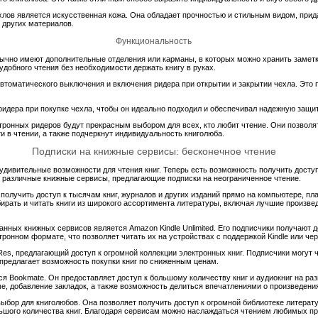
лов является искусственная кожа. Она обладает прочностью и стильным видом, прида
 других материалов.
Функциональность
бычно имеют дополнительные отделения или карманы, в которых можно хранить заметки
добного чтения без необходимости держать книгу в руках.
томатического выключения и включения ридера при открытии и закрытии чехла. Это п
ридера при покупке чехла, чтобы он идеально подходил и обеспечивал надежную защит
ктронных ридеров будут прекрасным выбором для всех, кто любит чтение. Они позволя
и в чтении, а также подчеркнут индивидуальность книголюба.
Подписки на книжные сервисы: бесконечное чтение
дивительные возможности для чтения книг. Теперь есть возможность получить доступ
т различные книжные сервисы, предлагающие подписки на неограниченное чтение.
получить доступ к тысячам книг, журналов и других изданий прямо на компьютере, п
рать и читать книги из широкого ассортимента литературы, включая лучшие произве
нных книжных сервисов является Amazon Kindle Unlimited. Его подписчики получают д
ктронном формате, что позволяет читать их на устройствах с поддержкой Kindle или че
es, предлагающий доступ к огромной коллекции электронных книг. Подписчики могут чи
 предлагает возможность покупки книг по сниженным ценам.
 Bookmate. Он предоставляет доступ к большому количеству книг и аудиокниг на ра
ме, добавление закладок, а также возможность делиться впечатлениями о произведени
ыбор для книголюбов. Она позволяет получить доступ к огромной библиотеке литерату
ьшого количества книг. Благодаря сервисам можно наслаждаться чтением любимых пр