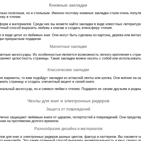
Книжные закладки
олько полезным, но и стильным. Именно поэтому книжные закладки стали очень популя
нку в чтение.
орм и материалов. Среди них вы можете найти закладки в виде известных литературн
ичный способ выразить любовь к книгам и создать атмосферу чтения.
в виде цитат из любимых книг. Они могут быть сделаны из картона, дерева или мета
дки прекрасным подарком.
Магнитные закладки
актные аксессуары. Их особенностью является возможность легкого крепления к стра
аняют целостность страницы. Такие закладки можно носить с собой или использовать
Классические закладки
е варианты, то вам подойдут закладки из атласной ленты или шелка. Они мягкие на о
ить страницу и создать элегантный акцент в своей книге.
ональный аксессуар, но и символ любви к чтению. Подарите их своим друзьям и родным
Чехлы для книг и электронных ридеров
Защита от повреждений
тлично защищают любимые книги от царапин, потертостей и повреждений. Они предотв
нии на протяжении долгого времени.
Разнообразие дизайна и материалов
в для книг и электронных ридеров разных цветов, фактур и паттернов. Вы сможете н
о книголюба. Это также отличный способ выразить индивидуальность и вкус своего др