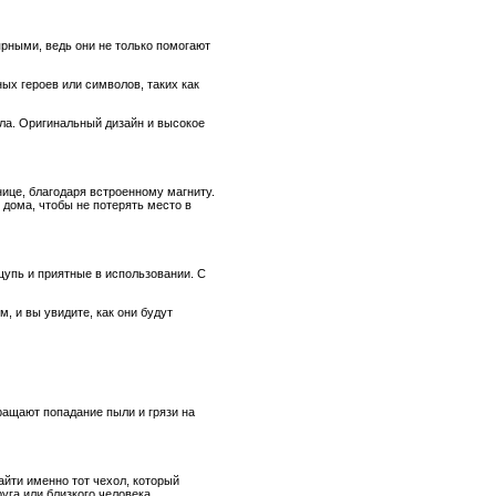
рными, ведь они не только помогают
ых героев или символов, таких как
лла. Оригинальный дизайн и высокое
нице, благодаря встроенному магниту.
 дома, чтобы не потерять место в
щупь и приятные в использовании. С
, и вы увидите, как они будут
ращают попадание пыли и грязи на
айти именно тот чехол, который
уга или близкого человека.