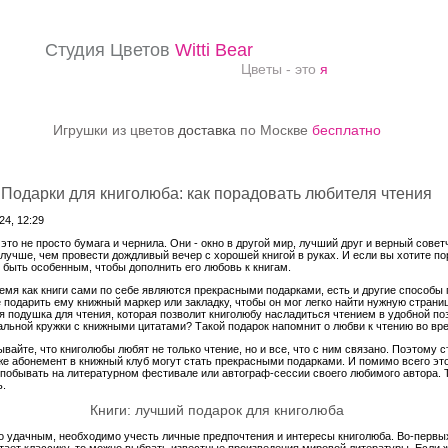
Студия Цветов
Witti Bear
Цветы - это
я
Игрушки из цветов
доставка
по Москве
бесплатно
Подарки для книголюба: как порадовать любителя чтения
4, 12:29
- это не просто бумага и чернила. Они - окно в другой мир, лучший друг и верный сове
 лучше, чем провести дождливый вечер с хорошей книгой в руках. И если вы хотите по
 быть особенным, чтобы дополнить его любовь к книгам.
ремя как книги сами по себе являются прекрасными подарками, есть и другие способы
 подарить ему книжный маркер или закладку, чтобы он мог легко найти нужную страницу
я подушка для чтения, которая позволит книголюбу насладиться чтением в удобной поз
альной кружки с книжными цитатами? Такой подарок напомнит о любви к чтению во вр
ывайте, что книголюбы любят не только чтение, но и все, что с ним связано. Поэтому 
же абонемент в книжный клуб могут стать прекрасными подарками. И помимо всего этог
побывать на литературном фестивале или автограф-сессии своего любимого автора. 
ь.
Книги: лучший подарок для книголюба
о удачным, необходимо учесть личные предпочтения и интересы книголюба. Во-первых
ает классику, то можно выбрать известные произведения мировой литературы. Если ж