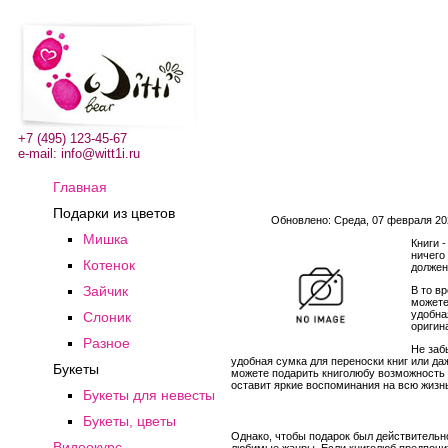
+7 (495) 123-45-67
e-mail:
info@witt1i.ru
Главная
Подарки из цветов
Обновлено: Среда, 07 февраля 202
Мишка
Книги 
ничего
Котенок
должен
Зайчик
В то в
можете
удобна
Слоник
оригин
Разное
Не заб
удобная сумка для переноски книг или да
Букеты
можете подарить книголюбу возможность 
оставит яркие воспоминания на всю жизн
Букеты для невесты
Букеты, цветы
Однако, чтобы подарок был действительн
Видеокурс
любимые жанры. Если книголюб предпочит