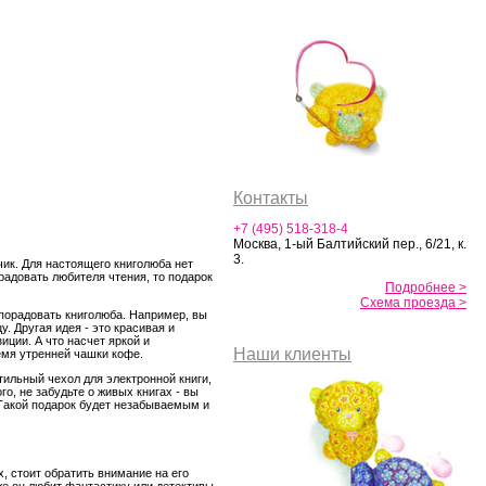
Контакты
+7 (495) 518-318-4
Москва, 1-ый Балтийский пер., 6/21, к.
3.
тчик. Для настоящего книголюба нет
радовать любителя чтения, то подарок
Подробнее >
Схема проезда >
 порадовать книголюба. Например, вы
. Другая идея - это красивая и
иции. А что насчет яркой и
Наши клиенты
емя утренней чашки кофе.
стильный чехол для электронной книги,
о, не забудьте о живых книгах - вы
Такой подарок будет незабываемым и
, стоит обратить внимание на его
е он любит фантастику или детективы,