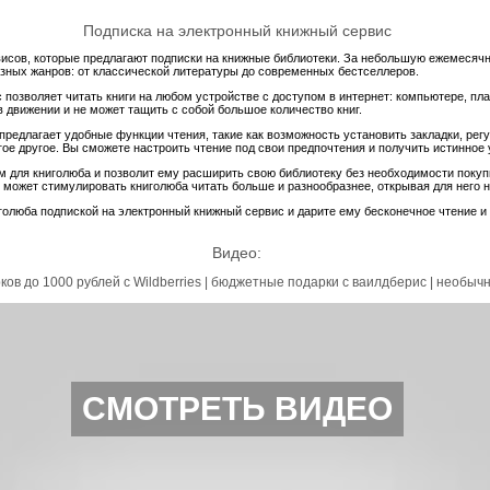
Подписка на электронный книжный сервис
исов, которые предлагают подписки на книжные библиотеки. За небольшую ежемесячн
азных жанров: от классической литературы до современных бестселлеров.
 позволяет читать книги на любом устройстве с доступом в интернет: компьютере, пл
 в движении и не может тащить с собой большое количество книг.
предлагает удобные функции чтения, такие как возможность установить закладки, ре
ое другое. Вы сможете настроить чтение под свои предпочтения и получить истинное у
 для книголюба и позволит ему расширить свою библиотеку без необходимости покупк
 может стимулировать книголюба читать больше и разнообразнее, открывая для него 
голюба подпиской на электронный книжный сервис и дарите ему бесконечное чтение 
Видео:
ков до 1000 рублей с Wildberries | бюджетные подарки с ваилдберис | необыч
СМОТРЕТЬ ВИДЕО