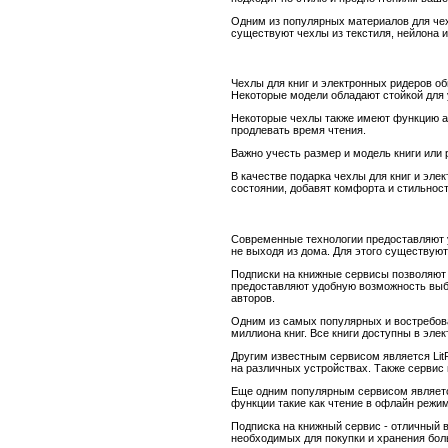
Одним из популярных материалов для чех
существуют чехлы из текстиля, нейлона и
Чехлы для книг и электронных ридеров о
Некоторые модели обладают стойкой для у
Некоторые чехлы также имеют функцию ав
продлевать время чтения.
Важно учесть размер и модель книги или 
В качестве подарка чехлы для книг и эле
состоянии, добавят комфорта и стильност
Современные технологии предоставляют у
не выходя из дома. Для этого существую
Подписки на книжные сервисы позволяют 
предоставляют удобную возможность выби
авторов.
Одним из самых популярных и востребова
миллиона книг. Все книги доступны в эле
Другим известным сервисом является LitR
на различных устройствах. Также сервис
Еще одним популярным сервисом является
функции такие как чтение в офлайн режи
Подписка на книжный сервис - отличный в
необходимых для покупки и хранения бол