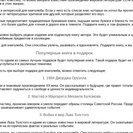
 в этих жанрах.
и интересной для книголюба. Если у него есть список книг, которые он хотел бы прочит
м от литературных критиков или друзей, которые разделяют его вкус.
орые предпочитают традиционные бумажные книги, ощущая запах бумаги и близость те
к это более удобно для чтения в дороге или в темноте. Подарите книгу в том формате
можно выбрать редкое издание или подписную книгу автора. Это будет уникальным и 
любимым предметом в коллекции.
 для книголюба. Они способны увлечь, развивать и вдохновлять. Подарите книгу, и вы
Популярные книги в подарок
то одним из самых лучших подарков будет популярная книга. Такой подарок будет не 
углубиться в различные тематики.
честь при выборе подарка для книголюба, можно отметить следующие:
1. 1984 Джорджа Оруэлла
ии и знаковым произведением ХХ века. Он рассказывает о будущем, где правит тотал
тавляет задуматься о свободе и ценности индивидуальности.
2. Мастер и Маргарита Михаила Булгакова
астику, пронизан юмором и умело передает образы столицы Советской России. Пред
и разворачивает удивительные события.
3. Война и мир Льва Толстого
ием Льва Толстого и одним из самых известных в мировой литературе. Он охватывает
 на исторических фактах и реальных событиях.
подарок, вы сделаете отличный выбор для книголюба. Они порадуют любого читателя 