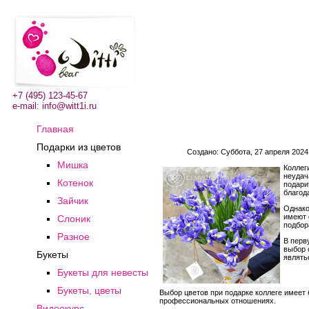
+7 (495) 123-45-67
e-mail:
info@witt1i.ru
Главная
Подарки из цветов
Создано: Суббота, 27 апреля 2024
Мишка
Коллег
неудач
Котенок
подари
благод
Зайчик
Однако
имеют 
Слоник
подбор
Разное
В перв
выбор 
Букеты
являть
Букеты для невесты
Букеты, цветы
Выбор цветов при подарке коллеге имеет
профессиональных отношениях.
Видеокурс