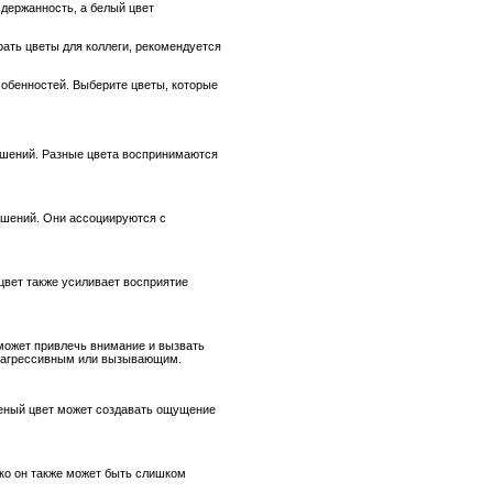
сдержанность, а белый цвет
рать цветы для коллеги, рекомендуется
собенностей. Выберите цветы, которые
ошений. Разные цвета воспринимаются
ошений. Они ассоциируются с
цвет также усиливает восприятие
 может привлечь внимание и вызвать
ом агрессивным или вызывающим.
леный цвет может создавать ощущение
ако он также может быть слишком