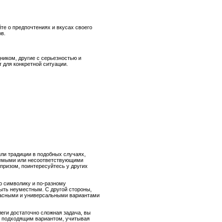
те о предпочтениях и вкусах своего
ов.
ником, другие с серьезностью и
 для конкретной ситуации.
ли традиции в подобных случаях,
млемыми или несоответствующими
призом, поинтересуйтесь у других
ю символику и по-разному
ыть неуместным. С другой стороны,
опасными и универсальными вариантами
леги достаточно сложная задача, вы
ее подходящим вариантом, учитывая