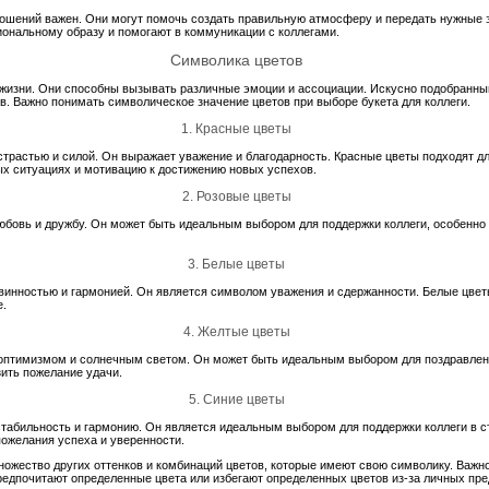
шений важен. Они могут помочь создать правильную атмосферу и передать нужные э
ональному образу и помогают в коммуникации с коллегами.
Символика цветов
жизни. Они способны вызывать различные эмоции и ассоциации. Искусно подобранный
ов. Важно понимать символическое значение цветов при выборе букета для коллеги.
1. Красные цветы
страстью и силой. Он выражает уважение и благодарность. Красные цветы подходят д
ых ситуациях и мотивацию к достижению новых успехов.
2. Розовые цветы
юбовь и дружбу. Он может быть идеальным выбором для поддержки коллеги, особенно
3. Белые цветы
евинностью и гармонией. Он является символом уважения и сдержанности. Белые цве
е.
4. Желтые цветы
оптимизмом и солнечным светом. Он может быть идеальным выбором для поздравлени
зить пожелание удачи.
5. Синие цветы
стабильность и гармонию. Он является идеальным выбором для поддержки коллеги в 
пожелания успеха и уверенности.
ожество других оттенков и комбинаций цветов, которые имеют свою символику. Важн
редпочитают определенные цвета или избегают определенных цветов из-за личных пре