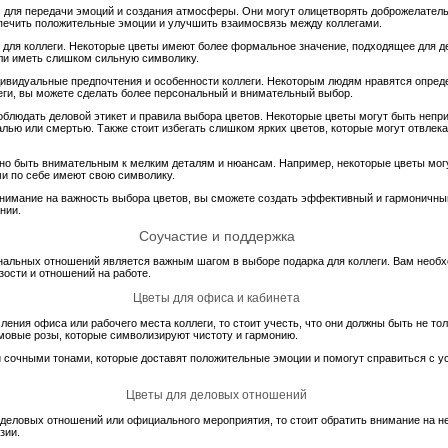
для передачи эмоций и создания атмосферы. Они могут олицетворять доброжелательн
спечить положительные эмоции и улучшить взаимосвязь между коллегами.
 для коллеги. Некоторые цветы имеют более формальное значение, подходящее для де
ли иметь слишком сильную символику.
ивидуальные предпочтения и особенности коллеги. Некоторым людям нравятся опреде
еги, вы можете сделать более персональный и внимательный выбор.
блюдать деловой этикет и правила выбора цветов. Некоторые цветы могут быть неп
алью или смертью. Также стоит избегать слишком ярких цветов, которые могут отвлек
жно быть внимательным к мелким деталям и нюансам. Например, некоторые цветы мог
ми по себе имеют свою символику.
имание на важность выбора цветов, вы сможете создать эффективный и гармоничный 
нии.
Соучастие и поддержка
нальных отношений является важным шагом в выборе подарка для коллеги. Вам необх
зости и отношений на работе.
Цветы для офиса и кабинета
ения офиса или рабочего места коллеги, то стоит учесть, что они должны быть не то
емовые розы, которые символизируют чистоту и гармонию.
и сочными тонами, которые доставят положительные эмоции и помогут справиться с у
Цветы для деловых отношений
деловых отношений или официального мероприятия, то стоит обратить внимание на не
зии.