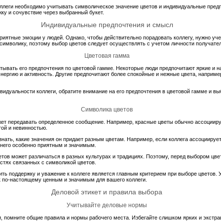
оллеги необходимо учитывать символическое значение цветов и индивидуальные предп
ку и сочувствие через выбранный букет.
Индивидуальные предпочтения и смысл
риятные эмоции у людей. Однако, чтобы действительно порадовать коллегу, нужно уч
символику, поэтому выбор цветов следует осуществлять с учетом личности получател
Цветовая гамма
итывать его предпочтения по цветовой гамме. Некоторые люди предпочитают яркие и н
нергию и активность. Другие предпочитают более спокойные и нежные цвета, например
видуальности коллеги, обратите внимание на его предпочтения в цветовой гамме и в
Символика цветов
ет передавать определенное сообщение. Например, красные цветы обычно ассоцииру
той и невинностью.
знать, какие значения он придает разным цветам. Например, если коллега ассоциирует 
я него особенно приятным и значимым.
етов может различаться в разных культурах и традициях. Поэтому, перед выбором цве
стях связанных с символикой цветов.
ить поддержку и уважение к коллеге является главным критерием при выборе цветов.
к по-настоящему ценным и значимым для вашего коллеги.
Деловой этикет и правила выбора
Учитывайте деловые нормы
и, помните общие правила и нормы рабочего места. Избегайте слишком ярких и экстра