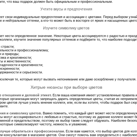
ните, что ваш подарок должен быть официальным и профессиональным.
Учтите вкусы и предпочтения
еет свои индивидуальные предпочтения и ассоциации с цветами. Перед выбором узнай
е и нейтральные оттенки, а кто-то может быть в восторге от ярких и насыщенных цвет
Изучите символику цветов
ет нести определенное значение. Некоторые цвета ассоциируются с радостью и празд
оллеги, изучите значение популярных оттенков и подберите то, что наиболее подходит
 страсти;
ильности и профессионализма;
и и природы;
зма и креативности;
ты и женственности;
гадочности и креативности;
искренности;
держанности и серьезности.
исключая те, которые могут вызвать непонимание или даже оскорбление у получателя.
Хитрые нюансы при выборе цветов
 отношения и деловой этикет.
Если ваша компания имеет установленные правила и
оторые организации могут запрещать дарить определенные цветы, считая их неприе
ом цветов лучше узнать мнение коллеги, или, если вы хотите, чтобы подарок был сюр
анте.
ния и символику цветов.
Важно помнить, что каждый цвет может нести определенну
ы могут ассоциироваться с любовью и страстью, поэтому их дарение коллеге может б
зменой и предательством, поэтому их выбор также следует обдумать. Наиболее без
 которые символизируют чистоту, нежность и уважение.
 лучше обратиться к профессионалам.
Если вам кажется, что выбор цветов для кол
ли консультантам в магазине цветов. Они смогут помочь вам определиться с наибол