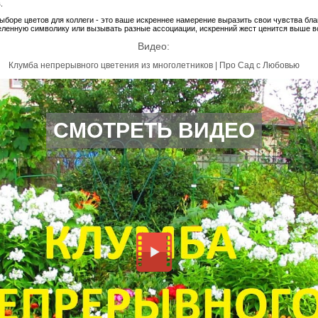
.
выборе цветов для коллеги - это ваше искреннее намерение выразить свои чувства бла
ленную символику или вызывать разные ассоциации, искренний жест ценится выше в
Видео:
Клумба непрерывного цветения из многолетников | Про Сад с Любовью
СМОТРЕТЬ ВИДЕО