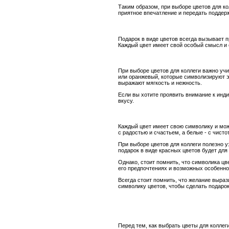
Таким образом, при выборе цветов для к
приятное впечатление и передать поддерж
Подарок в виде цветов всегда вызывает п
Каждый цвет имеет свой особый смысл и 
При выборе цветов для коллеги важно уч
или оранжевый, которые символизируют э
выражают мягкость и нежность.
Если вы хотите проявить внимание к инди
вкусу.
Каждый цвет имеет свою символику и мож
с радостью и счастьем, а белые - с чисто
При выборе цветов для коллеги полезно у
подарок в виде красных цветов будет дл
Однако, стоит помнить, что символика цв
его предпочтениях и возможных особенно
Всегда стоит помнить, что желание выраз
символику цветов, чтобы сделать подаро
Перед тем, как выбрать цветы для коллег