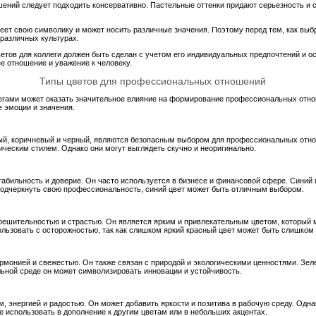
шений следует подходить консервативно. Пастельные оттенки придают серьезность и 
еет свою символику и может носить различные значения. Поэтому перед тем, как выб
 различных культурах.
ветов для коллеги должен быть сделан с учетом его индивидуальных предпочтений и о
е отношение и уважение к человеку.
Типы цветов для профессиональных отношений
легами может оказать значительное влияние на формирование профессиональных отн
е эмоции и значения.
рый, коричневый и черный, являются безопасным выбором для профессиональных отн
ческим стилем. Однако они могут выглядеть скучно и неоригинально.
табильность и доверие. Он часто используется в бизнесе и финансовой сфере. Синий 
 подчеркнуть свою профессиональность, синий цвет может быть отличным выбором.
 решительностью и страстью. Он является ярким и привлекательным цветом, который
ользовать с осторожностью, так как слишком яркий красный цвет может быть слишк
армонией и свежестью. Он также связан с природой и экологическими ценностями. Зе
ьной среде он может символизировать инновации и устойчивость.
, энергией и радостью. Он может добавить яркости и позитива в рабочую среду. Одн
использовать в дополнение к другим цветам или в небольших акцентах.