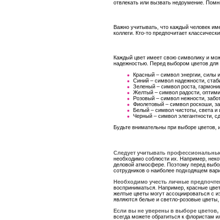
отвлекать или вызвать недоумение. Пом
Важно учитывать, что каждый человек им
коллеги. Кто-то предпочитает классически
Каждый цвет имеет свою символику и мож
надежностью. Перед выбором цветов для к
Красный – символ энергии, силы и
Синий – символ надежности, стаб
Зеленый – символ роста, гармони
Желтый – символ радости, оптими
Розовый – символ нежности, забо
Фиолетовый – символ роскоши, за
Белый – символ чистоты, света и 
Черный – символ элегантности, с
Будьте внимательны при выборе цветов, 
Следует учитывать профессиональные
необходимо соблюсти их. Например, нек
деловой атмосфере. Поэтому перед выбор
сотрудников о наиболее подходящем вари
Необходимо учесть личные предпочте
восприниматься. Например, красные цвет
желтые цветы могут ассоциироваться с и
являются белые и светло-розовые цветы,
Если вы не уверены в выборе цветов,
всегда можете обратиться к флористам и