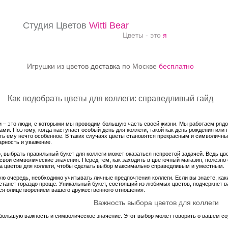
Студия Цветов
Witti Bear
Цветы - это
я
Игрушки из цветов
доставка
по Москве
бесплатно
Как подобрать цветы для коллеги: справедливый гайд
и – это люди, с которыми мы проводим большую часть своей жизни. Мы работаем рядо
ами. Поэтому, когда наступает особый день для коллеги, такой как день рождения ил
ть ему нечто особенное. В таких случаях цветы становятся прекрасным и символичн
арность и уважение.
, выбрать правильный букет для коллеги может оказаться непростой задачей. Ведь цве
свои символические значения. Перед тем, как заходить в цветочный магазин, полезн
а цветов для коллеги, чтобы сделать выбор максимально справедливым и уместным.
ую очередь, необходимо учитывать личные предпочтения коллеги. Если вы знаете, каки
станет гораздо проще. Уникальный букет, состоящий из любимых цветов, подчеркнет в
ся олицетворением вашего дружественного отношения.
Важность выбора цветов для коллеги
 большую важность и символическое значение. Этот выбор может говорить о вашем со