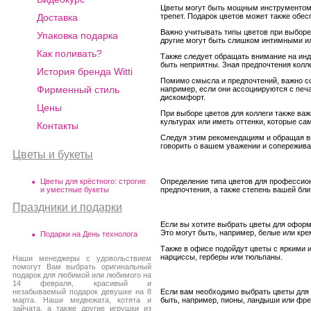
Цветы могут быть мощным инструментом 
трепет. Подарок цветов может также обе
Доставка
Важно учитывать типы цветов при выборе
Упаковка подарка
другие могут быть слишком интимными и
Как поливать?
Также следует обращать внимание на инд
быть неприятны. Зная предпочтения колл
История бренда Witti
Помимо смысла и предпочтений, важно со
Фирменный стиль
например, если они ассоциируются с печ
дискомфорт.
Цены
При выборе цветов для коллеги также ва
культурах или иметь оттенки, которые са
Контакты
Следуя этим рекомендациям и обращая вн
говорить о вашем уважении и сопережива
Цветы и букеты
Цветы для крёстного: строгие
Определение типа цветов для профессио
и уместные букеты
предпочтения, а также степень вашей бли
Праздники и подарки
Если вы хотите выбрать цветы для оформл
Это могут быть, например, белые или кр
Подарки на День технолога
Также в офисе подойдут цветы с яркими 
нарциссы, герберы или тюльпаны.
Наши менеджеры с удовольствием
помогут Вам выбрать оригинальный
подарок для любимой или любимого на
14 февраля, красивый и
незабываемый подарок девушке на 8
Если вам необходимо выбрать цветы для 
марта. Наши медвежата, котята и
быть, например, пионы, ландыши или фре
зайчата, а также другие игрушки из