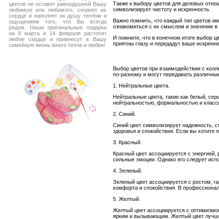
Также к выбору цветов для деловых отно
цветов не оставят равнодушной Вашу
символизирует чистоту и искренность.
любимую или любимого, согреют их
сердце и наполнят их душу теплом и
Важно помнить, что каждый тип цветов им
ощущением того, что Вы всегда
ознакомиться с их смыслом и значение в
рядом. Наши оригинальные подарки
на 8 марта и 14 февраля растопят
И помните, что в конечном итоге выбор ц
любое сердце и привнесут в Вашу
приятны глазу и передадут ваше искренне
семейную жизнь много тепла и любви!
Выбор цветов при взаимодействии с кол
по-разному и могут передавать различны
1. Нейтральные цвета.
Нейтральные цвета, такие как белый, се
нейтральностью, формальностью и класси
2. Синий.
Синий цвет символизирует надежность, с
здоровья и спокойствия. Если вы хотите
3. Красный.
Красный цвет ассоциируется с энергией,
сильные эмоции. Однако его следует исп
4. Зеленый.
Зеленый цвет ассоциируется с ростом, г
комфорта и спокойствия. В профессионал
5. Желтый.
Желтый цвет ассоциируется с оптимизмом
ярким и вызывающим. Желтый цвет лучше 