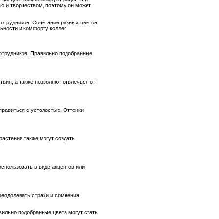
ю и творчеством, поэтому он может
сотрудников. Сочетание разных цветов
ности и комфорту коллег.
отрудников. Правильно подобранные
вия, а также позволяют отвлечься от
правиться с усталостью. Оттенки
растения также могут создать
спользовать в виде акцентов или
реодолевать страхи и сомнения.
вильно подобранные цвета могут стать