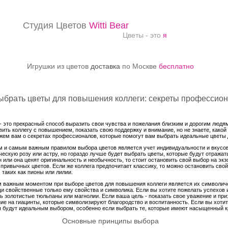
Студия Цветов
Witti Bear
Цветы - это
я
Игрушки из цветов
доставка
по Москве
бесплатно
ыбрать цветы для повышения коллеги: секреты профессио
- это прекрасный способ выразить свои чувства и пожелания близким и дорогим людям.
вить коллегу с повышением, показать свою поддержку и внимание, но не знаете, какой
жем вам о секретах профессионалов, которые помогут вам выбрать идеальные цветы д
 и самым важным правилом выбора цветов является учет индивидуальности и вкусов
ческую розу или астру, но гораздо лучше будет выбрать цветы, которые будут отражать
н или она ценят оригинальность и необычность, то стоит остановить свой выбор на эк
 привычных цветов. Если же коллега предпочитает классику, то можно остановить сво
, таких как пионы или лилии.
 важным моментом при выборе цветов для повышения коллеги является их символиче
и свойственные только ему свойства и символика. Если вы хотите пожелать успехов и
ь золотистые тюльпаны или магнолии. Если ваша цель - показать свое уважение и приз
ие на гиацинты, которые символизируют благородство и воспитанность. Если вы хотит
ы будут идеальным выбором, особенно если выбрать те, которые имеют насыщенный к
Основные принципы выбора