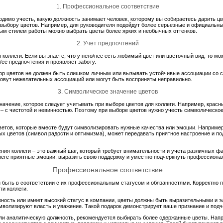
1. Профессиональное соответствие
одимо учесть, какую должность занимает человек, которому вы собираетесь дарить ц
выбору цветов. Например, для руководителя подойдут более серьезные и официальные
дным стилем работы можно выбрать цветы более ярких и необычных оттенков.
2. Учет предпочтений
 коллеги. Если вы знаете, что у него/нее есть любимый цвет или цветочный вид, то м
/её предпочтения и проявляет заботу.
бор цветов не должен быть слишком личным или вызывать устойчивые ассоциации со 
зовут нежелательных ассоциаций или могут быть восприняты неправильно.
3. Символическое значение цветов
начение, которое следует учитывать при выборе цветов для коллеги. Например, красн
т – с чистотой и невинностью. Поэтому при выборе цветов нужно учесть символическое
ветов, которые вместе будут символизировать нужные качества или эмоции. Например,
тых цветов (символ радости и оптимизма), может передавать приятное настроение и п
ния коллеги – это важный шаг, который требует внимательности и учета различных 
леге приятные эмоции, выразить свою поддержку и уместно подчеркнуть профессиона
Профессиональное соответствие
н быть в соответствии с их профессиональным статусом и обязанностями. Корректно 
ти коллеги.
ность или имеет высокий статус в компании, цветы должны быть выразительными и 
имволизируют власть и уважение. Такой подарок демонстрирует ваше признание и подч
ли аналитическую должность, рекомендуется выбирать более сдержанные цветы. Нап