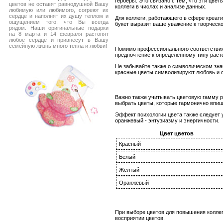
герберы. Это связано с тем, что эти цв
цветов не оставят равнодушной Вашу
коллеги в числах и анализе данных.
любимую или любимого, согреют их
сердце и наполнят их душу теплом и
Для коллеги, работающего в сфере креат
ощущением того, что Вы всегда
букет выразит ваше уважение к творческо
рядом. Наши оригинальные подарки
на 8 марта и 14 февраля растопят
любое сердце и привнесут в Вашу
семейную жизнь много тепла и любви!
Помимо профессионального соответствия,
предпочтение к определенному типу раст
Не забывайте также о символическом зна
красные цветы символизируют любовь и ст
Важно также учитывать цветовую гамму р
выбрать цветы, которые гармонично впиш
Эффект психологии цвета также следует 
оранжевый - энтузиазму и энергичности.
Цвет цветов
Красный
Белый
Желтый
Оранжевый
При выборе цветов для повышения коллеги
восприятии цветов.