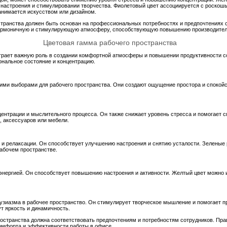
настроения и стимулировании творчества. Фиолетовый цвет ассоциируется с роскошь
анимается искусством или дизайном.
странства должен быть основан на профессиональных потребностях и предпочтениях 
гармоничную и стимулирующую атмосферу, способствующую повышению производитель
Цветовая гамма рабочего пространства
играет важную роль в создании комфортной атмосферы и повышении продуктивности с
ональное состояние и концентрацию.
ми выборами для рабочего пространства. Они создают ощущение простора и спокойст
ентрации и мыслительного процесса. Он также снижает уровень стресса и помогает с
, аксессуаров или мебели.
 и релаксации. Он способствует улучшению настроения и снятию усталости. Зеленые 
абочем пространстве.
энергией. Он способствует повышению настроения и активности. Желтый цвет можно и
узиазма в рабочее пространство. Он стимулирует творческое мышление и помогает п
т яркость и динамичность.
ространства должна соответствовать предпочтениям и потребностям сотрудников. Пра
мфорта и эффективности работы в офисе.