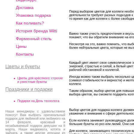
Доставка
Перед выбором цветов для коллеги необх
Упаковка подарка
деятельности требуют разных подходов к 
то время как для коллеги с более свобо
Как поливать?
История бренда Witti
Важно также учесть предпочтения и вкусы
покажет, что вы обратили внимание на его
Фирменный стиль
Несмотря на это, важно помнить, что вы
Цены
более нейтральные цвета, которые не вы
Контакты
Каждый цвет имеет свое символическое з
Цветы и букеты
энергией, страстью и силой, а белый цве
рабочей обстановкой и коллегой.
Иногда можно также выбрать несколько ц
Цветы для крёстного: строгие
(символ стабильности и верности) и жел
и уместные букеты
коллеги.
Праздники и подарки
Таким образом, выбор цветов для повыше
выбора цветов, вы сможете подарить кол
Подарки на День технолога
Выбор цветов для подарка коллеге долже
Наши менеджеры с удовольствием
уважение и внимание к сфере деятельнос
помогут Вам выбрать оригинальный
подарок для любимой или любимого на
Если коллега занимает руководящую долж
14 февраля, красивый и
большие букеты из роз или лилий. Они с
незабываемый подарок девушке на 8
марта. Наши медвежата, котята и
Для коллеги, занимающего техническую и
зайчата, а также другие игрушки из