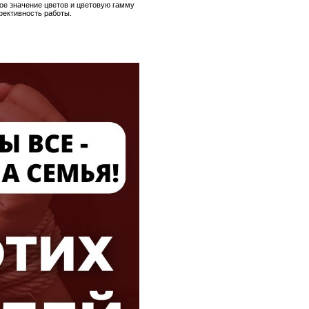
ое значение цветов и цветовую гамму
фективность работы.