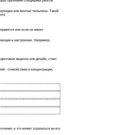
 ваше признание специфики работы
 орхидеи или желтые тюльпаны. Такой
оте.
нравятся или если он имеет
эмоции и настроение. Например,
цветовые акценты или дизайн, стоит
ий - спокойствию и концентрации,
чтения, и это может отразиться на его