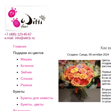
+7 (495) 123-45-67
e-mail:
info@witt1i.ru
Главная
Как в
Подарки из цветов
Создано: Среда, 09 октября 2024
Мишка
Цветы 
поздра
Котенок
расска
Зайчик
Первым
класси
Если о
Слоник
сортах
цветах
Разное
Вторым
Букеты
присущ
выбрат
Букеты для невесты
вниман
то роз
Букеты, цветы
Видеокурс