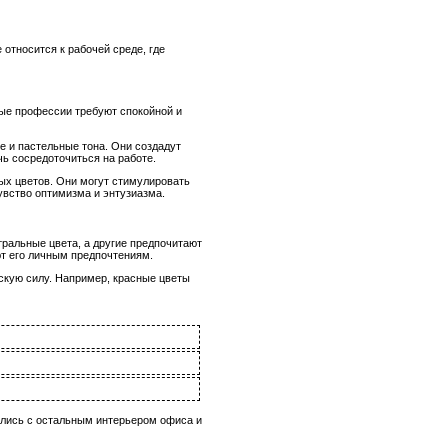
относится к рабочей среде, где
рые профессии требуют спокойной и
е и пастельные тона. Они создадут
ь сосредоточиться на работе.
ых цветов. Они могут стимулировать
увство оптимизма и энтузиазма.
ральные цвета, а другие предпочитают
ют его личным предпочтениям.
скую силу. Например, красные цветы
ались с остальным интерьером офиса и