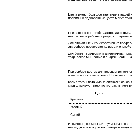
Цвета имеют большое значение в нашей ж
правильно подобранные цвета могут стим
При выборе цветовой палитры для офиса 
нейтральной рабочей среды, в то время к
Для спокойных и консервативных професс
атмосферу профессионализма и спокойств
Для более творческих и динамичных проф
творческое мышление и энергичность. На
При выборе цветов для повышения коллег
яркие и насыщенные тона. Попытайтесь в
Кроме того, цвета имеют символическое 
символизируют энергию и страсть, желтые
Цвет
Красный
Желтый
Синий
И, наконец, не забывайте учитывать цве
не создавали контрастов, которые могут о