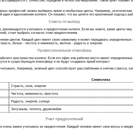
еты ассоциируются с точностью, порядком и четкостью мышления. Такой букет покажет
ивных профессий, можно выбирать яркие и необычные цветы. Например, экзотические
й идеи и вдохновению коллеги. Он покажет, что вы цените его креативный подход к раб
Советы по выбору
 рекомендуется учитывать и предпочтения коллеги. Если вы знаете, какие цветы ему 
ений, стоит выбрать согласно этим предпочтениям.
чении цветов. Каждый цвет имеет свою символику и может передавать определенные 
расть, белые - чистоту и невинность, желтые - радость и энергию.
Профессиональная атмосфера
абочего пространства коллеги. Если его офис или рабочее место имеет определенные 
утся в существующую атмосферу и не будут создавать яркий контраст.
учитывать. Например, зеленый цвет способствует расслаблению и снятию стресса, син
Символика
Страсть, сила, энергия
Чистота, невинность, простота
Радость, энергия, солнце
Энтузиазм, теплота, дружелюбие
Учет предпочтений
 очень важно учитывать их предпочтения. Каждый человек имеет свои вкусы и предпо