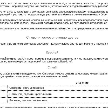
сыщенные цвета, такие как красный или оранжевый, которые могут вызывать энергично
оттенки, например, голубой или розовый, которые могут создавать атмосферу рассла
ется узнать, какие цвета ему нравятся и какие ассоциации вызывают определенные цв
природой и ростом, то подарок в виде растения или букета с зелеными оттенками буде
ать неприятных ситуаций, связанных с возможным неприятием или недовольством выб
предпочтениям коллеги, это может создать положительное впечатление и укрепить от
я коллеги – это также проявление внимания и заботы. Учтите предпочтения коллеги, 
Символическое значение цветов
оции и иметь символическое значение. Поэтому выбор цветов для рабочего простран
Красный
 силой и страстью. Он может помочь в повышении активности и мотивации, поэтому ег
оллег, занимающихся творческой или физической работой.
Синий
м, стабильностью и надежностью. Он может помочь создать атмосферу концентрации и
где требуется высокая точность и понимание деталей.
Значение
Свежесть, рост, успокоение
Оптимизм, радость, креативность
Роскошь, творчество, мистика
ой, может способствовать снижению уровня стресса и повышению концентрации. Жел