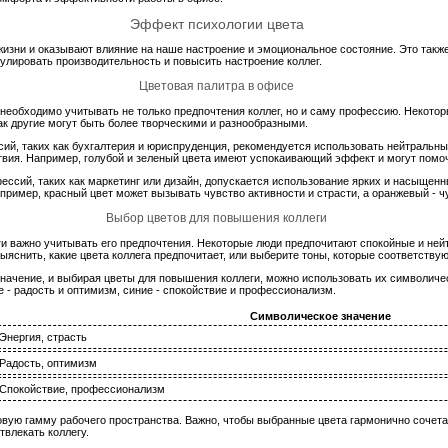
Эффект психологии цвета
изни и оказывают влияние на наше настроение и эмоциональное состояние. Это также 
улировать производительность и повысить настроение коллег.
Цветовая палитра в офисе
необходимо учитывать не только предпочтения коллег, но и саму профессию. Некото
ак другие могут быть более творческими и разнообразными.
ий, таких как бухгалтерия и юриспруденция, рекомендуется использовать нейтральны
ия. Например, голубой и зеленый цвета имеют успокаивающий эффект и могут помоч
ессий, таких как маркетинг или дизайн, допускается использование ярких и насыщенн
пример, красный цвет может вызывать чувство активности и страсти, а оранжевый - ч
Выбор цветов для повышения коллеги
и важно учитывать его предпочтения. Некоторые люди предпочитают спокойные и нейт
ыяснить, какие цвета коллега предпочитает, или выберите тоны, которые соответству
значение, и выбирая цветы для повышения коллеги, можно использовать их символиче
 - радость и оптимизм, синие - спокойствие и профессионализм.
Символическое значение
Энергия, страсть
Радость, оптимизм
Спокойствие, профессионализм
товую гамму рабочего пространства. Важно, чтобы выбранные цвета гармонично сочет
твлекать коллегу.