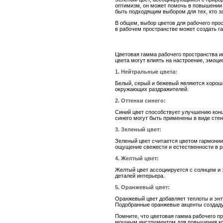
оптимизм, он может помочь в повышении 
быть подходящим выбором для тех, кто з
В общем, выбор цветов для рабочего про
в рабочем пространстве может создать 
Цветовая гамма рабочего пространства 
цвета могут влиять на настроение, эмоци
1. Нейтральные цвета:
Белый, серый и бежевый являются хороши
окружающих раздражителей.
2. Оттенки синего:
Синий цвет способствует улучшению конц
синего могут быть применены в виде стен
3. Зеленый цвет:
Зеленый цвет считается цветом гармонии
ощущение свежести и естественности в р
4. Желтый цвет:
Желтый цвет ассоциируется с солнцем и 
деталей интерьера.
5. Оранжевый цвет:
Оранжевый цвет добавляет теплоты и энт
Подобранные оранжевые акценты создаду
Помните, что цветовая гамма рабочего п
мощным инструментом для повышения ко