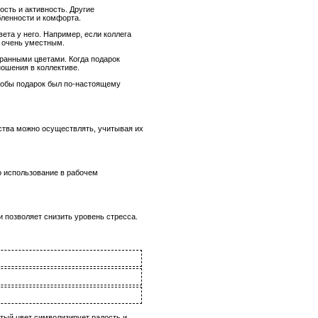
сть и активность. Другие
бленности и комфорта.
ета у него. Например, если коллега
т очень уместным.
ранными цветами. Когда подарок
ношения в коллективе.
чтобы подарок был по-настоящему
ства можно осуществлять, учитывая их
о использование в рабочем
 позволяет снизить уровень стресса.
тый цвет символизирует радость и