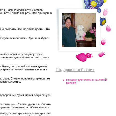
веты. Разные должности и сферы
 цветы, такие как розы или орхидеи, в
ожно выбрать именно такие цветы. Это
сферой личной жизни. Лучше выбрать
ый цвет обычно ассоциируется с
 значение цвета и его соответствие с
 букет, состоящий из синих цветов
Подарки и всё о них
одчеркнуть положительные качества
факторов. Следуя основным принципам
Подарки для близких на любой
льные качества.
бюджет
подобранный букет может подчеркнуть
элегантными. Рекомендуется выбирать
еркивает значимость работы коллеги.
ример, белые хризантемы или красные