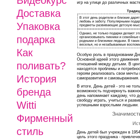
Видеокурс
игр на улице до различных масте
Доставка
Традиц
В этот день родители и близкие даря
любовь и заботу. Популярными подарк
Упаковка
предметы развивающие детскую мыс
Однако, не только подарки делают э
подарка
организовывать пикники и семейные п
родными и близкими людьми. В таких
веселья, но и незабываемые воспом
Как
Особую роль в праздновании Дн
Основной идеей этого движения
поливать?
отношений между детьми. В це
находятся проблемы и потребнос
героям реализовать свои мечты 
История
саморазвития и самовыражения.
В итоге, День детей - это не то
бренда
возможность подчеркнуть важнос
день напоминает каждому, что де
свободу играть, учиться и разви
Witti
успешными взрослыми людьми.
Значимость
Фирменный
Ист
стиль
День детей был учрежден в 195
цель этого праздника - привлеч