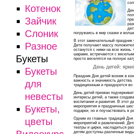
со
Котенок
Ден
пол
Зайчик
пре
раз
дет
Слоник
погружаясь в мир сказки и волш
В этот замечательный праздник у
Разное
Дети получают массу положител
останутся с ними на всю жизнь.
шарами, встречаются с веселым
Букеты
просто веселятся на полную кат
День детей: ярк
Букеты
Праздник Дня детей возник в ко
важность и значимость детства.
для
традиционным и празднуется во 
День детей призван подчеркиват
невесты
интересы детей, а также создав
воспитания и развития. В этот 
Букеты,
мероприятия и праздничные шест
подарки, но и поучаствовать в р
Одним из главных традиций Дня
цветы
мероприятий и развлечений. Дет
театры и цирки, насладиться ра
детям доступны различные виды