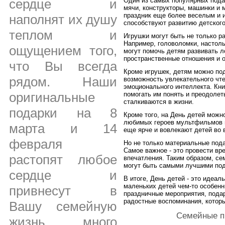
сердце и
Один из самых популярных подар
мячи, конструкторы, машинки и м
праздник еще более веселым и и
наполнят их душу
способствуют развитию детского
теплом и
Игрушки могут быть не только р
Например, головоломки, настол
ощущением того,
могут помочь детям развивать 
пространственные отношения и о
что Вы всегда
Кроме игрушек, детям можно пода
рядом. Наши
возможность увлекательного чтен
эмоционального интеллекта. Кни
оригинальные
помогать им понять и преодолет
сталкиваются в жизни.
подарки на 8
Кроме того, на День детей можн
любимых героев мультфильмов и
марта и 14
еще ярче и вовлекают детей во
февраля
Но не только материальные пода
Самое важное - это провести вр
растопят любое
впечатления. Таким образом, се
могут быть самыми лучшими под
сердце и
В итоге, День детей - это идеа
маленьких детей чем-то особенн
привнесут в
праздничные мероприятия, подар
радостные воспоминания, которы
Вашу семейную
Семейные п
жизнь много