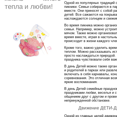
Одной из популярных традиций 
тепла и любви!
пикники. Семьи собираются в па
вместе. Они приносят с собой ра
детей. Все сажаются на покрыва
наслаждаются солнцем и свежи
Во время пикника можно организ
семьи. Например, можно устроит
мячом. Также можно организоват
время вместе, играя в настольны
происходит в жизни каждого чле
Кроме того, важно уделить вре
теплом. Можно рассказывать ист
просто наслаждаться природой. 
праздника чувствовали себя ва
В день Детей можно также орга
и родителей в парках или развл
включать в себя карнавалы, кон
соревнования. Это отличная воз
яркие воспоминания.
В день Детей семейные праздно
праздниками любви, веселья и с
общением друг с другом и прове
непринужденной обстановке.
Движение ДЕТИ-Д
Одной из главных целей движе