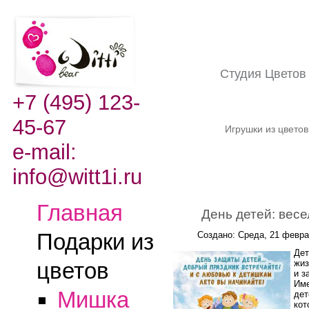
Студия Цвето
+7 (495) 123-
45-67
Игрушки из цвето
e-mail:
info@witt1i.ru
Главная
День детей: вес
Подарки из
Создано: Среда, 21 февра
Дет
жиз
цветов
и з
Име
Мишка
дет
кот