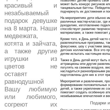
позволяют детям проявить свои 
красивый и
может быть конкурс рисунков ил
танцевальные баттлы. Победител
незабываемый
подчеркнуть их достижения и п
На мероприятиях дети обычно и
подарок девушке
различных мастер-классах, где 
рукоделию, изготовлению подело
на 8 марта. Наши
способствует развитию творчес
материалами, а также помогает
медвежата,
Кроме того, в День детей часто
котята и зайчата,
развлекательные программы, так
фокусники, шоу с участием зве
а также другие
детских коллективов. Все это п
детям испытать настоящее волш
игрушки из
Также в День детей могут быть о
аттракционы или другие развле
цветов не
погулять на свежем воздухе, ве
насладиться разнообразными ра
оставят
подготовлены для них в этот пра
равнодушной
Мероприятия и развлечения, про
формировании положительных эм
Вашу любимую
детей, а также укреплении их с
помогают создать особенную ат
или любимого,
незабываемые впечатления и ве
Подарки и
согреют их