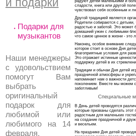
и подарки
радуют детей маленькими и бол
сладости, книга или другой пол
чувствовал себя особенным и л
Другой традицией является орга
Родители собираются с детьми, 
Подарки для
радостью и заботой. Это может б
домашний ужин с любимыми блюда
музыкантов
что самое ценное в жизни - это 
Наконец, особое внимание след
которое стоит в основе Дня дете
благоприятные условия для разв
Наши менеджеры
Это отражает истинные ценности
поддержку детей в их стремлени
с удовольствием
Традиции и обычаи Дня детей и
праздничной атмосферы и укреп
помогут Вам
напоминает нам о важности детс
поколением. Вместе мы можем с
выбрать
заботливым!
оригинальный
Специальные м
подарок для
В День детей проводятся разли
которые призваны сделать этот
любимой или
радостным для маленьких госте
на создание праздничной и дру
любимого на 14
и весельем.
февраля,
На празднике Дня детей проводя