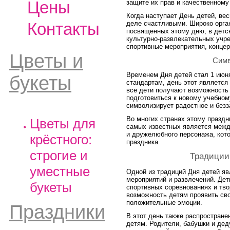
Цены
защите их прав и качественному
Когда наступает День детей, ве
деле счастливыми. Широко орга
Контакты
посвященных этому дню, в детск
культурно-развлекательных учре
спортивные мероприятия, концер
Цветы и
Симв
Временем Дня детей стал 1 июн
букеты
стандартам, день этот являетс
все дети получают возможность 
подготовиться к новому учебном
символизирует радостное и безз
Во многих странах этому празд
Цветы для
самых известных является межд
и дружелюбного персонажа, кот
крёстного:
праздника.
строгие и
Традиции
уместные
Одной из традиций Дня детей я
мероприятий и развлечений. Дети
букеты
спортивных соревнованиях и тво
возможность детям проявить сво
положительные эмоции.
Праздники
В этот день также распростране
детям. Родители, бабушки и де