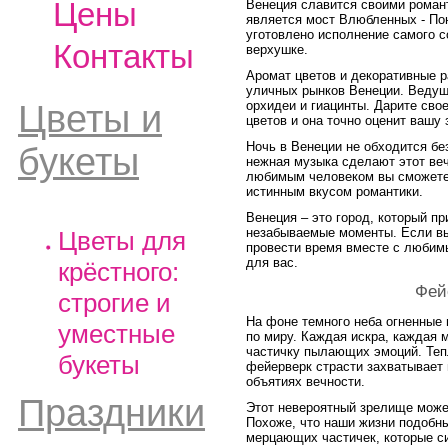
Цены
Венеция славится своими роман
является мост Влюбленных - По
уготовлено исполнение самого с
Контакты
верхушке.
Аромат цветов и декоративные 
уличных рынков Венеции. Ведуща
Цветы и
орхидеи и гиацинты. Дарите сво
цветов и она точно оценит вашу 
Ночь в Венеции не обходится бе
букеты
нежная музыка сделают этот ве
любимым человеком вы сможете 
истинным вкусом романтики.
Венеция – это город, который п
незабываемые моменты. Если вы
Цветы для
провести время вместе с любим
для вас.
крёстного:
Фей
строгие и
На фоне темного неба огненные 
уместные
по миру. Каждая искра, каждая
частичку пылающих эмоций. Теп
букеты
фейерверк страсти захватывает 
объятиях вечности.
Праздники
Этот невероятный зрелище може
Похоже, что наши жизни подобн
мерцающих частичек, которые си