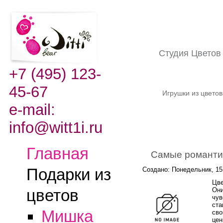
Студия Цвето
+7 (495) 123-
45-67
Игрушки из цвето
e-mail:
info@witt1i.ru
Главная
Самые романти
Подарки из
Создано: Понедельник, 15
Цве
Они
цветов
чув
ста
Мишка
сво
цен