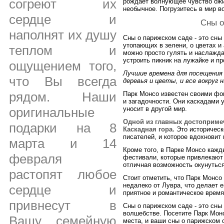
согреют их
рождает волнующее чувство ожи
необычное. Погрузитесь в мир в
сердце и
Сны о
наполнят их душу
Сны о парижском саде - это сны
утопающих в зелени, о цветах и
теплом и
можно просто гулять и наслажда
устроить пикник на лужайке и п
ощущением того,
Лучшие времена для посещения 
что Вы всегда
деревья и цветы, и все вокруг 
рядом. Наши
Парк Монсо известен своими фо
и загадочности. Они каскадами 
оригинальные
уносит в другой мир.
Одной из главных достоприме
подарки на 8
Каскадная гора.
Это историческ
писателей, и которое вдохновит 
марта и 14
Кроме того, в Парке Монсо кажд
февраля
фестивали, которые привлекают 
отличная возможность окунуться
растопят любое
Стоит отметить, что Парк Монсо
недалеко от Лувра, что делает е
сердце и
приятное и романтическое время
привнесут в
Сны о парижском саде - это сны
волшебстве. Посетите Парк Монс
Вашу семейную
места, и ваши сны о парижском 