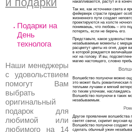
и подарки
накапливаются, растут и в коне
Так же, как источники света и я
фейерверк страсти придает особ
жизненного пути создает неповт
проектируются на холсте ночног
Подарки на
понимаешь, что любовь – это по
потерять, если не беречь его.
День
Представьте, какое удовольстви
технолога
незабываемые моменты с мерцаю
расцветут цветы из огня, даря 
в которой рождается величайшая
ног на голову. И вы, подсветле
магию настоящего, словно пребы
Наши менеджеры
Волш
с удовольствием
Волшебство полуночи можно ощу
помогут Вам
это может быть романтическая п
теплыми лучами и мягкий ветеро
выбрать
по тихим улочкам, наслаждаясь
Волшебство полуночи в таких мо
оригинальный
незабываемым.
Ром
подарок для
Другое проявление волшебства п
любимой или
светят свечи, скрипит вкусная е
Волшебство полуночи создает н
любимого на 14
сделать обычный ужин незабыв