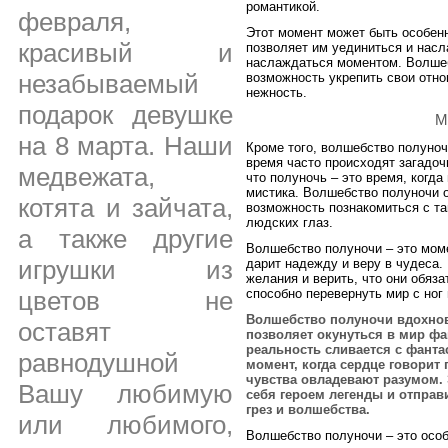
романтикой.
февраля,
Этот момент может быть особен
красивый и
позволяет им уединиться и насл
наслаждаться моментом. Волше
незабываемый
возможность укрепить свои отно
нежность.
подарок девушке
М
на 8 марта. Наши
Кроме того, волшебство полуноч
время часто происходят загадоч
медвежата,
что полуночь – это время, когда
мистика. Волшебство полуночи о
котята и зайчата,
возможность познакомиться с та
людских глаз.
а также другие
Волшебство полуночи – это моме
игрушки из
дарит надежду и веру в чудеса.
желания и верить, что они обяз
способно перевернуть мир с ног
цветов не
Волшебство полуночи вдохнов
оставят
позволяет окунуться в мир фан
реальность сливается с фанта
равнодушной
момент, когда сердце говорит 
чувства овладевают разумом. 
Вашу любимую
себя героем легенды и отправ
грез и волшебства.
или любимого,
Волшебство полуночи – это особ