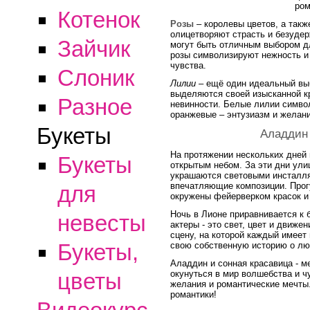
ром
Котенок
Розы
– королевы цветов, а такж
олицетворяют страсть и безудер
Зайчик
могут быть отличным выбором д
розы символизируют нежность и 
чувства.
Слоник
Лилии
– ещё один идеальный выб
выделяются своей изысканной к
Разное
невинности. Белые лилии символ
оранжевые – энтузиазм и желани
Букеты
Аладдин 
На протяжении нескольких дней
Букеты
открытым небом. За эти дни ули
украшаются световыми инсталля
впечатляющие композиции. Прог
для
окружены фейерверком красок и 
Ночь в Лионе приравнивается к 
невесты
актеры - это свет, цвет и движ
сцену, на которой каждый имеет
Букеты,
свою собственную историю о лю
Аладдин и сонная красавица - ме
окунуться в мир волшебства и 
цветы
желания и романтические мечты.
романтики!