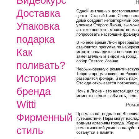
Видеокурс
Н
Доставка
Одной из главных достопримеча
центр - Старый Лион. Средневек
дома создают неповторимый рома
Упаковка
улочкам Старого Лиона, вы може
а также посетить множество маг
попробовать настоящие француз
подарка
В ночное время Лион превращае
становится прогулка по набереж
Как
можете насладиться невероятно
замечательным видом на город,
собор Святого Иоанна.
поливать?
Необыкновенную романтическую 
Терро и прогулявшись по Розово
История
разводятся фонари, и весь парк
Отсюда открывается потрясающи
бренда
Ночь в Лионе - это настоящая ск
моменты нельзя забывать, ведь 
Witti
Рома
Прогулка на гондоле по Венециа
Фирменный
путешествие. Пары могут насла
водным артериям города. Жарки
стиль
романтический ужин на палубе г
останутся в памяти.