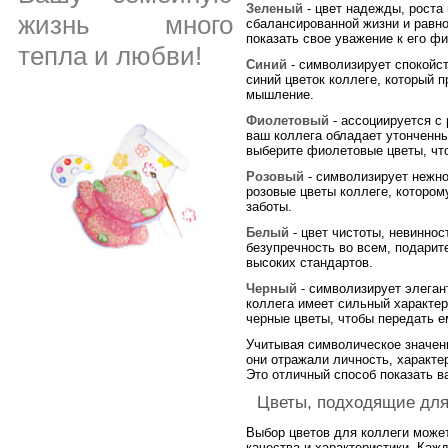
Зеленый
- цвет надежды, роста 
жизнь много
сбалансированной жизни и равно
показать свое уважение к его ф
тепла и любви!
Синий
- символизирует спокойст
синий цветок коллеге, который 
мышление.
Фиолетовый
- ассоциируется с
ваш коллега обладает утонченны
выберите фиолетовые цветы, чт
Розовый
- символизирует нежно
розовые цветы коллеге, котором
заботы.
Белый
- цвет чистоты, невиннос
безупречность во всем, подарит
высоких стандартов.
Черный
- символизирует элеган
коллега имеет сильный характер
черные цветы, чтобы передать е
Учитывая символическое значени
они отражали личность, характе
Это отличный способ показать в
Цветы, подходящие для
Выбор цветов для коллеги може
качества и характеристики. Каж