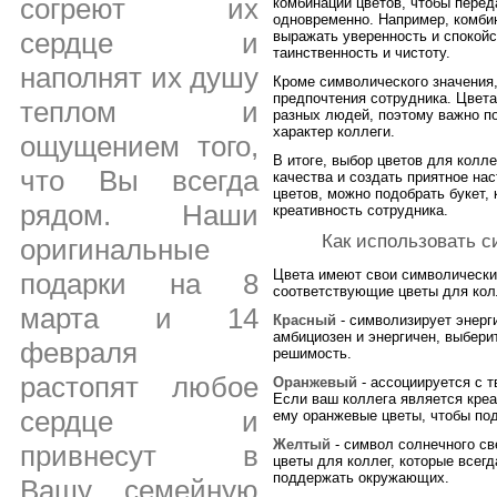
согреют их
комбинации цветов, чтобы перед
одновременно. Например, комбин
сердце и
выражать уверенность и спокойс
таинственность и чистоту.
наполнят их душу
Кроме символического значения,
предпочтения сотрудника. Цвета
теплом и
разных людей, поэтому важно по
характер коллеги.
ощущением того,
В итоге, выбор цветов для колл
что Вы всегда
качества и создать приятное на
цветов, можно подобрать букет,
рядом. Наши
креативность сотрудника.
Как использовать с
оригинальные
Цвета имеют свои символические
подарки на 8
соответствующие цветы для колл
марта и 14
Красный
- символизирует энерги
амбициозен и энергичен, выберит
февраля
решимость.
растопят любое
Оранжевый
- ассоциируется с 
Если ваш коллега является кре
сердце и
ему оранжевые цветы, чтобы под
Желтый
- символ солнечного св
привнесут в
цветы для коллег, которые всег
поддержать окружающих.
Вашу семейную