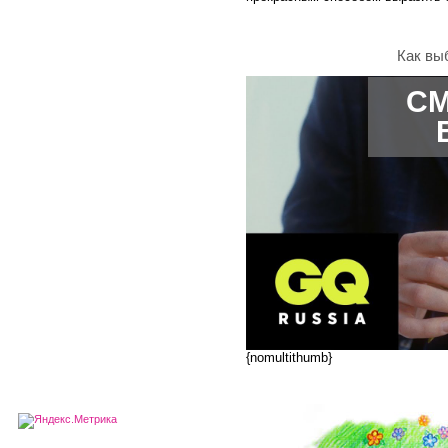
Как вы
СМ
{nomultithumb}