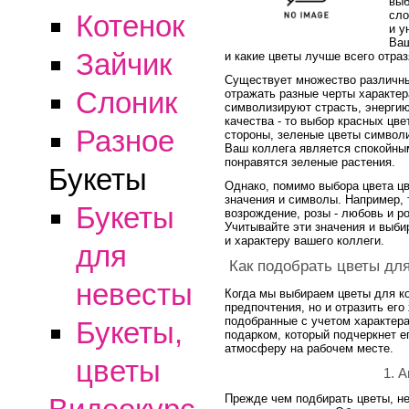
выб
сло
Котенок
и у
Ваш
Зайчик
и какие цветы лучше всего отраз
Существует множество различных
Слоник
отражать разные черты характер
символизируют страсть, энергию
качества - то выбор красных цв
Разное
стороны, зеленые цветы символи
Ваш коллега является спокойны
понравятся зеленые растения.
Букеты
Однако, помимо выбора цвета цв
значения и символы. Например,
Букеты
возрождение, розы - любовь и ро
Учитывайте эти значения и выби
и характеру вашего коллеги.
для
Как подобрать цветы для
невесты
Когда мы выбираем цветы для ко
предпочтения, но и отразить его
подобранные с учетом характера
Букеты,
подарком, который подчеркнет е
атмосферу на рабочем месте.
цветы
1. 
Прежде чем подбирать цветы, н