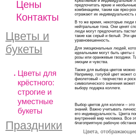
Креативные и индивидуальные лю
Цены
предпочитать яркие и необычные
комбинациям, таким как ярко-ро
Контакты
отражают их индивидуальность 
В то же время, некоторые люди
нейтральные тона. Они ценят сп
люди могут предпочитать пастел
Цветы и
такие как серый и белый. Эти ц
уравновешенность.
букеты
Для эмоциональных людей, кото
идеальными могут быть цветы с 
розы или оранжевые гвоздики. Т
эмоции и чувства.
Также для выбора цветов можно
Цветы для
Например, голубой цвет может с
фиолетовый – творчество и роск
крёстного:
символического значения может
выбору подарка коллеге.
строгие и
уместные
Выбор цветов для коллеги – это
букеты
знаний. Важно учитывать личнос
его индивидуальность. Цвета п
внутренний мир человека. Все э
Праздники
благоприятную рабочую обстанов
Цвета, отображающие