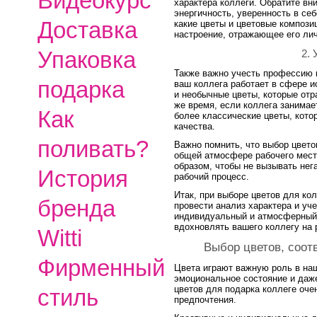
Видеокурс
характера коллеги. Обратите вни
энергичность, уверенность в себ
Доставка
какие цветы и цветовые компози
настроение, отражающее его лич
Упаковка
2.
Также важно учесть профессию к
подарка
ваш коллега работает в сфере и
и необычные цветы, которые отра
же время, если коллега занима
Как
более классические цветы, кото
качества.
поливать?
Важно помнить, что выбор цвето
общей атмосфере рабочего мест
образом, чтобы не вызывать нег
История
рабочий процесс.
Итак, при выборе цветов для ко
бренда
провести анализ характера и уч
индивидуальный и атмосферный 
вдохновлять вашего коллегу на 
Witti
Выбор цветов, соот
Фирменный
Цвета играют важную роль в наш
эмоциональное состояние и даже
цветов для подарка коллеге очен
стиль
предпочтения.