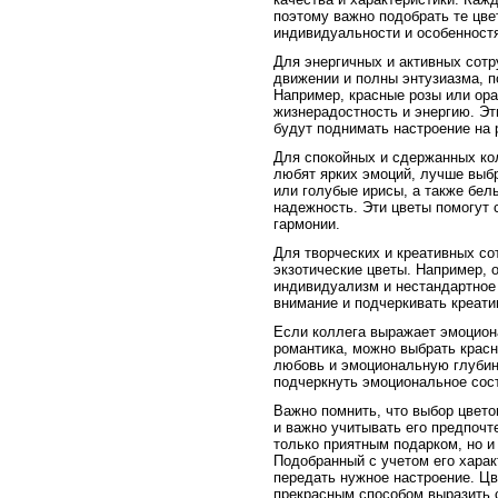
поэтому важно подобрать те цве
индивидуальности и особенност
Для энергичных и активных сотр
движении и полны энтузиазма, п
Например, красные розы или ора
жизнерадостность и энергию. Эт
будут поднимать настроение на 
Для спокойных и сдержанных кол
любят ярких эмоций, лучше выб
или голубые ирисы, а также бел
надежность. Эти цветы помогут
гармонии.
Для творческих и креативных с
экзотические цветы. Например, 
индивидуализм и нестандартное
внимание и подчеркивать креати
Если коллега выражает эмоциона
романтика, можно выбрать крас
любовь и эмоциональную глубину
подчеркнуть эмоциональное сос
Важно помнить, что выбор цвето
и важно учитывать его предпочт
только приятным подарком, но и
Подобранный с учетом его харак
передать нужное настроение. Цв
прекрасным способом выразить с