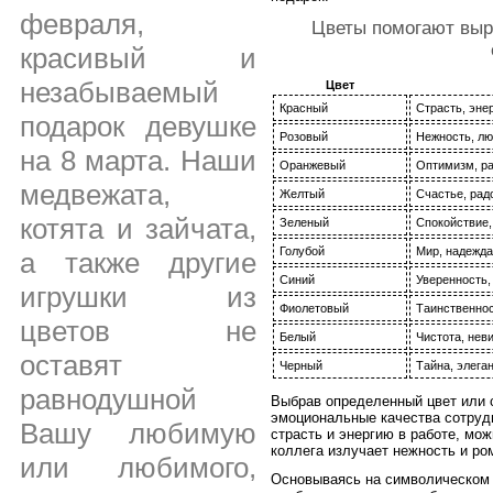
февраля,
Цветы помогают выр
красивый и
незабываемый
Цвет
Красный
Страсть, энер
подарок девушке
Розовый
Нежность, лю
на 8 марта. Наши
Оранжевый
Оптимизм, ра
медвежата,
Желтый
Счастье, рад
котята и зайчата,
Зеленый
Спокойствие,
Голубой
Мир, надежда
а также другие
Синий
Уверенность,
игрушки из
Фиолетовый
Таинственнос
цветов не
Белый
Чистота, нев
оставят
Черный
Тайна, элега
равнодушной
Выбрав определенный цвет или 
эмоциональные качества сотрудн
Вашу любимую
страсть и энергию в работе, мож
коллега излучает нежность и ром
или любимого,
Основываясь на символическом 