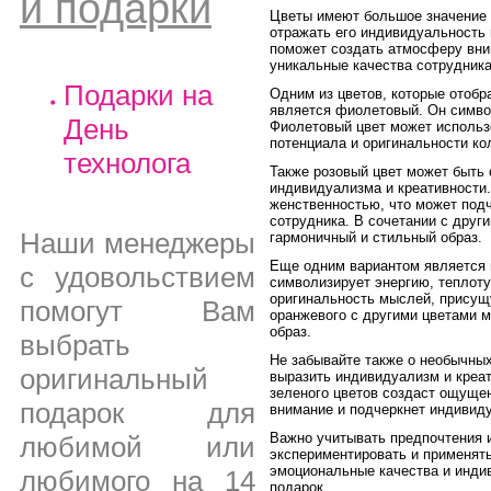
и подарки
Цветы имеют большое значение 
отражать его индивидуальность 
поможет создать атмосферу вним
уникальные качества сотрудника
Подарки на
Одним из цветов, которые отобр
является фиолетовый. Он символ
День
Фиолетовый цвет может использ
потенциала и оригинальности ко
технолога
Также розовый цвет может быть
индивидуализма и креативности.
женственностью, что может подч
сотрудника. В сочетании с друг
Наши менеджеры
гармоничный и стильный образ.
Еще одним вариантом является 
с удовольствием
символизирует энергию, теплоту
оригинальность мыслей, прису
помогут Вам
оранжевого с другими цветами 
образ.
выбрать
Не забывайте также о необычных
оригинальный
выразить индивидуализм и креат
зеленого цветов создаст ощущен
подарок для
внимание и подчеркнет индивиду
Важно учитывать предпочтения и
любимой или
экспериментировать и применят
эмоциональные качества и инди
любимого на 14
подарок.